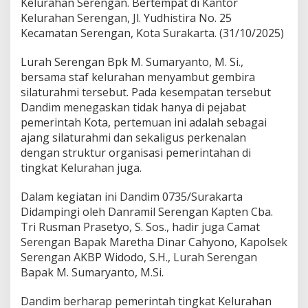
Kelurahan Serengan. Bertempat di Kantor
P
Kelurahan Serengan, Jl. Yudhistira No. 25
e
r
Kecamatan Serengan, Kota Surakarta. (31/10/2025)
a
n
Lurah Serengan Bpk M. Sumaryanto, M. Si.,
g
bersama staf kelurahan menyambut gembira
k
silaturahmi tersebut. Pada kesempatan tersebut
a
t
Dandim menegaskan tidak hanya di pejabat
K
pemerintah Kota, pertemuan ini adalah sebagai
e
ajang silaturahmi dan sekaligus perkenalan
l
dengan struktur organisasi pemerintahan di
u
tingkat Kelurahan juga.
r
a
h
Dalam kegiatan ini Dandim 0735/Surakarta
a
Didampingi oleh Danramil Serengan Kapten Cba.
n
Tri Rusman Prasetyo, S. Sos., hadir juga Camat
S
Serengan Bapak Maretha Dinar Cahyono, Kapolsek
e
r
Serengan AKBP Widodo, S.H., Lurah Serengan
e
Bapak M. Sumaryanto, M.Si.
n
g
Dandim berharap pemerintah tingkat Kelurahan
a