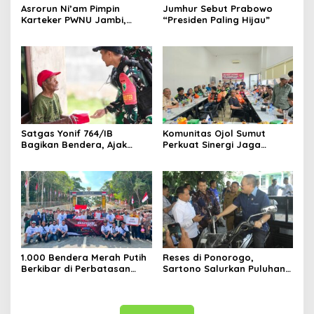
Asrorun Ni’am Pimpin
Jumhur Sebut Prabowo
Karteker PWNU Jambi,
“Presiden Paling Hijau”
Pengamat: Figur Pemimpin
Muda Visioner untuk Abad
Kedua NU
Satgas Yonif 764/IB
Komunitas Ojol Sumut
Bagikan Bendera, Ajak
Perkuat Sinergi Jaga
Warga Papua Semarakkan
Kamtibmas
HUT RI
1.000 Bendera Merah Putih
Reses di Ponorogo,
Berkibar di Perbatasan
Sartono Salurkan Puluhan
Sambas
Motor Pengangkut Sampah