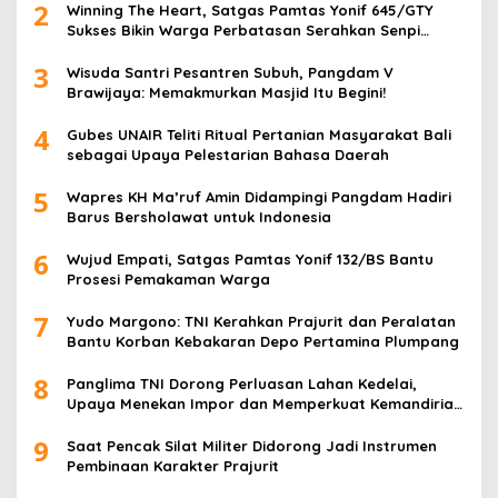
2
Winning The Heart, Satgas Pamtas Yonif 645/GTY
Sukses Bikin Warga Perbatasan Serahkan Senpi
Rakitan
3
Wisuda Santri Pesantren Subuh, Pangdam V
Brawijaya: Memakmurkan Masjid Itu Begini!
4
Gubes UNAIR Teliti Ritual Pertanian Masyarakat Bali
sebagai Upaya Pelestarian Bahasa Daerah
5
Wapres KH Ma’ruf Amin Didampingi Pangdam Hadiri
Barus Bersholawat untuk Indonesia
6
Wujud Empati, Satgas Pamtas Yonif 132/BS Bantu
Prosesi Pemakaman Warga
7
Yudo Margono: TNI Kerahkan Prajurit dan Peralatan
Bantu Korban Kebakaran Depo Pertamina Plumpang
8
Panglima TNI Dorong Perluasan Lahan Kedelai,
Upaya Menekan Impor dan Memperkuat Kemandirian
Pangan
9
Saat Pencak Silat Militer Didorong Jadi Instrumen
Pembinaan Karakter Prajurit