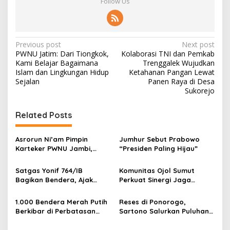
Follow Us
P
Previous post
Next post
PWNU Jatim: Dari Tiongkok,
Kolaborasi TNI dan Pemkab
o
Kami Belajar Bagaimana
Trenggalek Wujudkan
s
Islam dan Lingkungan Hidup
Ketahanan Pangan Lewat
Sejalan
Panen Raya di Desa
t
Sukorejo
n
Related Posts
a
v
Asrorun Ni’am Pimpin
Jumhur Sebut Prabowo
i
Karteker PWNU Jambi,
“Presiden Paling Hijau”
g
Pengamat: Figur Pemimpin
Muda Visioner untuk Abad
Satgas Yonif 764/IB
Komunitas Ojol Sumut
a
Kedua NU
Bagikan Bendera, Ajak
Perkuat Sinergi Jaga
t
Warga Papua Semarakkan
Kamtibmas
HUT RI
i
1.000 Bendera Merah Putih
Reses di Ponorogo,
Berkibar di Perbatasan
Sartono Salurkan Puluhan
o
Sambas
Motor Pengangkut Sampah