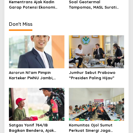
n
Kementrans Ajak Kadin
Soal Geotermal
Garap Potensi Ekonomi
Tampomas, MASL Surati
Kawasan Transmigrasi
Parpol dan Desak DPRD
Buka Dokumen Proyek
Don't Miss
Asrorun Ni’am Pimpin
Jumhur Sebut Prabowo
Karteker PWNU Jambi,
“Presiden Paling Hijau”
Pengamat: Figur Pemimpin
Muda Visioner untuk Abad
Kedua NU
Satgas Yonif 764/IB
Komunitas Ojol Sumut
Bagikan Bendera, Ajak
Perkuat Sinergi Jaga