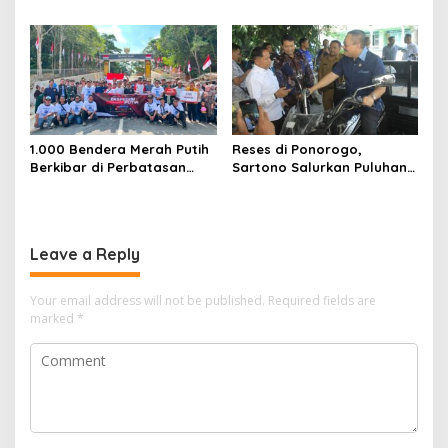
Warga Papua Semarakkan
Kamtibmas
HUT RI
1.000 Bendera Merah Putih
Reses di Ponorogo,
Berkibar di Perbatasan
Sartono Salurkan Puluhan
Sambas
Motor Pengangkut Sampah
Leave a Reply
Your email address will not be published.
Required fields are
marked
*