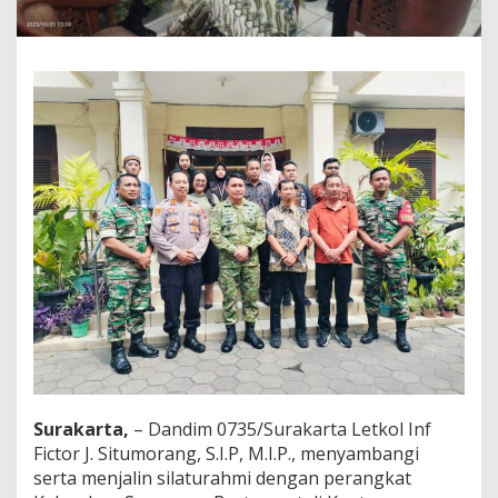
d
i
m
0
7
3
5
/
S
u
r
a
k
a
r
t
a
S
a
m
b
Surakarta,
– Dandim 0735/Surakarta Letkol Inf
a
n
Fictor J. Situmorang, S.I.P, M.I.P., menyambangi
g
serta menjalin silaturahmi dengan perangkat
i