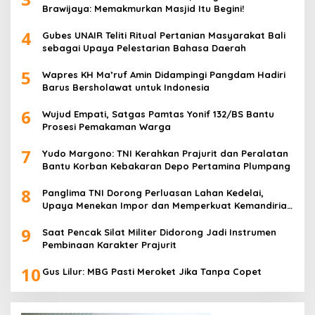
Brawijaya: Memakmurkan Masjid Itu Begini!
4
Gubes UNAIR Teliti Ritual Pertanian Masyarakat Bali
sebagai Upaya Pelestarian Bahasa Daerah
5
Wapres KH Ma’ruf Amin Didampingi Pangdam Hadiri
Barus Bersholawat untuk Indonesia
6
Wujud Empati, Satgas Pamtas Yonif 132/BS Bantu
Prosesi Pemakaman Warga
7
Yudo Margono: TNI Kerahkan Prajurit dan Peralatan
Bantu Korban Kebakaran Depo Pertamina Plumpang
8
Panglima TNI Dorong Perluasan Lahan Kedelai,
Upaya Menekan Impor dan Memperkuat Kemandirian
Pangan
9
Saat Pencak Silat Militer Didorong Jadi Instrumen
Pembinaan Karakter Prajurit
10
Gus Lilur: MBG Pasti Meroket Jika Tanpa Copet