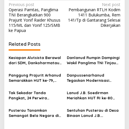
P
Previous post
Next post
Operasi Pamtas, Panglima
Pembangunan RTLH Kodim
o
TNI Berangkatkan 900
1411 Bulukumba, Rem
s
Prajurit Yonif Raider Khusus
141/Tp di Gantarang Selesai
115/ML dan Yonif 125/SMB
Dikerjakan
t
ke Papua
n
Related Posts
a
v
Kesiapan Alutsista Berawal
Danlanud Rumpin Dampingi
i
dari SDM, Dankoharmatau
Wakil Panglima TNI Tinjau
g
Tekankan Kepemimpinan
Pembangunan Koperasi
dan Budaya Keselamatan
Desa di Bogor
Panggung Prajurit Arhanud
Danpussenarhanud
a
Semarakkan HUT ke-79,
Tegaskan Modernisasi
t
Rakyat dan Tentara
Pertahanan Udara di
Menyatu dalam Irama
Tradisi Korps Pati HUT ke-
i
Tak Sekadar Tanda
Lanud J.B. Soedirman
Kebersamaan
79 Arhanud
Pangkat, 24 Perwira
Meriahkan HUT RI ke-80
o
Koharmatau Sandang
dengan Merdeka Dragbike
n
Amanah Baru
Danlanud Cup 2025
Pusterau Tanamkan
Sentuhan Pusterau di Desa
Semangat Bela Negara di
Binaan Lanud J.B.
Lanud J.B. Soedirman
Soedirman, Ribuan Warga
Nikmati Layanan