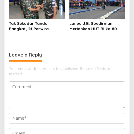
Tak Sekadar Tanda
Lanud J.B. Soedirman
Pangkat, 24 Perwira
Meriahkan HUT RI ke-80
Koharmatau Sandang
dengan Merdeka Dragbike
Amanah Baru
Danlanud Cup 2025
Leave a Reply
Your email address will not be published.
Required fields are
marked
*