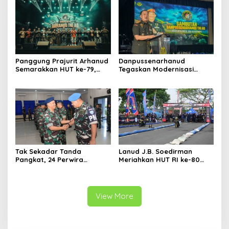
Panggung Prajurit Arhanud
Danpussenarhanud
Semarakkan HUT ke-79,
Tegaskan Modernisasi
Rakyat dan Tentara
Pertahanan Udara di
Menyatu dalam Irama
Tradisi Korps Pati HUT ke-
Kebersamaan
79 Arhanud
Tak Sekadar Tanda
Lanud J.B. Soedirman
Pangkat, 24 Perwira
Meriahkan HUT RI ke-80
Koharmatau Sandang
dengan Merdeka Dragbike
Amanah Baru
Danlanud Cup 2025
View More