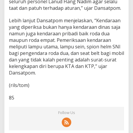
seluruh personel Lanud Hang Nadim agar selalu
t
taat dan patuh terhadap aturan,” ujar Dansatpom.
e
r
t
Lebih lanjut Dansatpom menjelaskan, “Kendaraan
i
yang diperiksa bukan hanya kendaraan dinas saja
b
namun juga kendaraan pribadi baik roda dua
a
maupun roda empat. Pemeriksaan kendaraan
n
meliputi lampu utama, lampu sein, spion helm SNI
bagi pengendara roda dua, dan seat belt bagi mobil
dan yang tidak kalah penting adalah surat-surat
kelengkapan diri berupa KTA dan KTP,” ujar
Dansatpom.
(rils/tom)
85
Follow Us