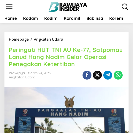
S
k
i
p
Home
Kodam
Kodim
Koramil
Babinsa
Korem
B
t
o
c
Homepage
/
Angkatan Udara
P
o
e
n
Peringati HUT TNI AU Ke-77, Satpomau
r
t
i
e
Lanud Hang Nadim Gelar Operasi
n
n
Penegakan Ketertiban
g
t
a
Brawijaya
March 24, 2023
t
Angkatan Udara
i
H
U
T
T
N
I
A
U
K