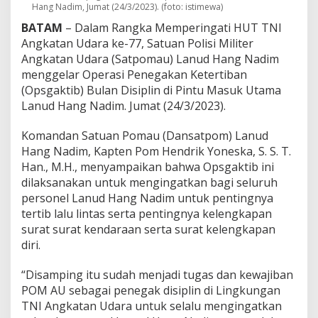
i
Hang Nadim, Jumat (24/3/2023). (foto: istimewa)
m
BATAM
– Dalam Rangka Memperingati HUT TNI
G
Angkatan Udara ke-77, Satuan Polisi Militer
e
Angkatan Udara (Satpomau) Lanud Hang Nadim
l
a
menggelar Operasi Penegakan Ketertiban
r
(Opsgaktib) Bulan Disiplin di Pintu Masuk Utama
O
Lanud Hang Nadim. Jumat (24/3/2023).
p
e
Komandan Satuan Pomau (Dansatpom) Lanud
r
a
Hang Nadim, Kapten Pom Hendrik Yoneska, S. S. T.
s
Han., M.H., menyampaikan bahwa Opsgaktib ini
i
dilaksanakan untuk mengingatkan bagi seluruh
P
personel Lanud Hang Nadim untuk pentingnya
e
n
tertib lalu lintas serta pentingnya kelengkapan
e
surat surat kendaraan serta surat kelengkapan
g
diri.
a
k
“Disamping itu sudah menjadi tugas dan kewajiban
a
n
POM AU sebagai penegak disiplin di Lingkungan
K
TNI Angkatan Udara untuk selalu mengingatkan
e