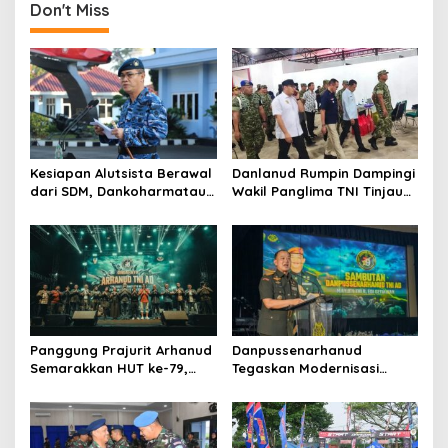
Kesehatan
Don't Miss
Kesiapan Alutsista Berawal
Danlanud Rumpin Dampingi
dari SDM, Dankoharmatau
Wakil Panglima TNI Tinjau
Tekankan Kepemimpinan
Pembangunan Koperasi
dan Budaya Keselamatan
Desa di Bogor
Panggung Prajurit Arhanud
Danpussenarhanud
Semarakkan HUT ke-79,
Tegaskan Modernisasi
Rakyat dan Tentara
Pertahanan Udara di
Menyatu dalam Irama
Tradisi Korps Pati HUT ke-
Kebersamaan
79 Arhanud