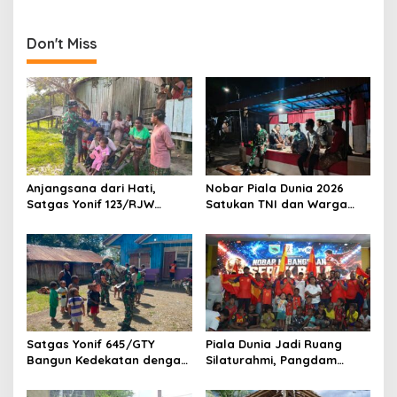
Langsung Kebutuhan
Warga
Warga Jagiro
Don't Miss
Anjangsana dari Hati,
Nobar Piala Dunia 2026
Satgas Yonif 123/RJW
Satukan TNI dan Warga
Perkuat Kemanunggalan
Wonogiri dalam Semangat
TNI-Rakyat di Pedalaman
Kebersamaan
Papua Selatan
Satgas Yonif 645/GTY
Piala Dunia Jadi Ruang
Bangun Kedekatan dengan
Silaturahmi, Pangdam
Masyarakat Napua Lewat
Kasuari Berbaur dengan
Komunikasi Teritorial
Warga Manokwari