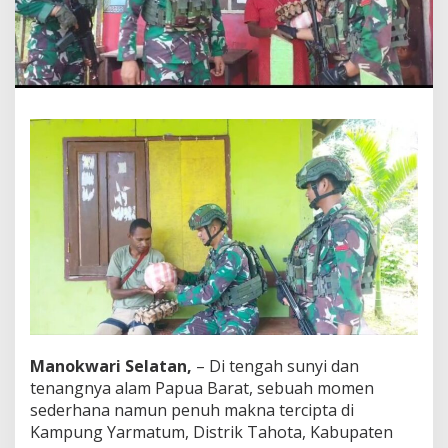
i
n
t
a
:
S
a
t
g
a
s
Y
o
n
i
f
6
4
2
/
Manokwari Selatan,
– Di tengah sunyi dan
K
tenangnya alam Papua Barat, sebuah momen
p
s
sederhana namun penuh makna tercipta di
B
Kampung Yarmatum, Distrik Tahota, Kabupaten
a