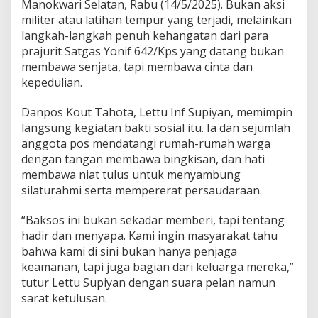
Manokwari Selatan, Rabu (14/5/2025). Bukan aksi
w
militer atau latihan tempur yang terjadi, melainkan
a
H
langkah-langkah penuh kehangatan dari para
a
prajurit Satgas Yonif 642/Kps yang datang bukan
n
membawa senjata, tapi membawa cinta dan
g
kepedulian.
a
t
n
Danpos Kout Tahota, Lettu Inf Supiyan, memimpin
y
langsung kegiatan bakti sosial itu. Ia dan sejumlah
a
anggota pos mendatangi rumah-rumah warga
S
dengan tangan membawa bingkisan, dan hati
i
membawa niat tulus untuk menyambung
l
a
silaturahmi serta mempererat persaudaraan.
t
u
“Baksos ini bukan sekadar memberi, tapi tentang
r
hadir dan menyapa. Kami ingin masyarakat tahu
a
bahwa kami di sini bukan hanya penjaga
h
m
keamanan, tapi juga bagian dari keluarga mereka,”
i
tutur Lettu Supiyan dengan suara pelan namun
k
sarat ketulusan.
e
K