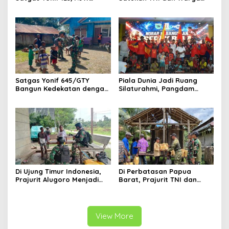
Perkuat Kemanunggalan
Wonogiri dalam Semangat
TNI-Rakyat di Pedalaman
Kebersamaan
Papua Selatan
Satgas Yonif 645/GTY
Piala Dunia Jadi Ruang
Bangun Kedekatan dengan
Silaturahmi, Pangdam
Masyarakat Napua Lewat
Kasuari Berbaur dengan
Komunikasi Teritorial
Warga Manokwari
Di Ujung Timur Indonesia,
Di Perbatasan Papua
Prajurit Alugoro Menjadi
Barat, Prajurit TNI dan
Keluarga bagi Warga
Warga Bergotong Royong
Papua Barat
Merenovasi Gereja di
Kampung Subin
View More