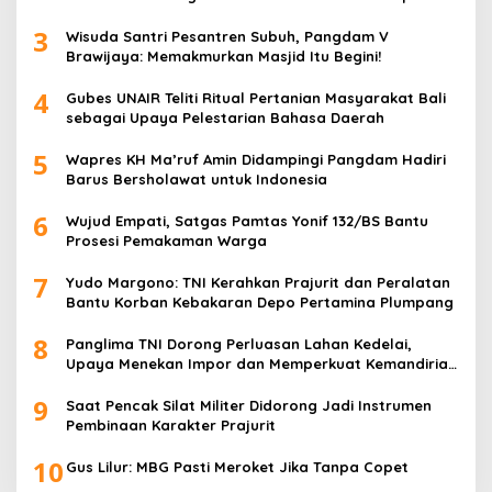
Rakitan
3
Wisuda Santri Pesantren Subuh, Pangdam V
Brawijaya: Memakmurkan Masjid Itu Begini!
4
Gubes UNAIR Teliti Ritual Pertanian Masyarakat Bali
sebagai Upaya Pelestarian Bahasa Daerah
5
Wapres KH Ma’ruf Amin Didampingi Pangdam Hadiri
Barus Bersholawat untuk Indonesia
6
Wujud Empati, Satgas Pamtas Yonif 132/BS Bantu
Prosesi Pemakaman Warga
7
Yudo Margono: TNI Kerahkan Prajurit dan Peralatan
Bantu Korban Kebakaran Depo Pertamina Plumpang
8
Panglima TNI Dorong Perluasan Lahan Kedelai,
Upaya Menekan Impor dan Memperkuat Kemandirian
Pangan
9
Saat Pencak Silat Militer Didorong Jadi Instrumen
Pembinaan Karakter Prajurit
10
Gus Lilur: MBG Pasti Meroket Jika Tanpa Copet