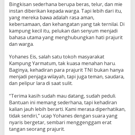
Bingkisan sederhana berupa beras, telur, dan mie
a
m
instan diberikan kepada warga. Tapi lebih dari itu,
p
yang mereka bawa adalah rasa aman,
u
kebersamaan, dan kehangatan yang tak ternilai. Di
n
kampung kecil itu, pelukan dan senyum menjadi
g
Y
bahasa utama yang menghubungkan hati prajurit
a
dan warga.
r
m
Yohanes Eis, salah satu tokoh masyarakat
a
Kampung Yarmatum, tak kuasa menahan haru.
t
u
Baginya, kehadiran para prajurit TNI bukan hanya
m
menjadi penjaga wilayah, tapi juga teman, saudara,
dan pelipur lara di saat sulit.
“Terima kasih sudah mau datang, sudah peduli.
Bantuan ini memang sederhana, tapi kehadiran
kalian jauh lebih berarti. Kami merasa diperhatikan,
tidak sendiri,” ucap Yohanes dengan suara yang
nyaris bergetar, sembari menggenggam erat
tangan seorang prajurit.