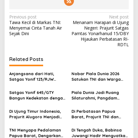
P
Previous post
Next post
Tawa Kecil di Markas TNI:
Menanam Harapan di Ujung
o
Menyemai Cinta Tanah Air
Negeri: Prajurit Satgas
s
Sejak Dini
Pamtas Yonarhanud 15/DBY
Hijaukan Perbatasan RI-
t
RDTL
n
Related Posts
a
v
Anjangsana dari Hati,
Nobar Piala Dunia 2026
i
Satgas Yonif 123/RJW
Satukan TNI dan Warga
g
Perkuat Kemanunggalan
Wonogiri dalam Semangat
TNI-Rakyat di Pedalaman
Kebersamaan
Satgas Yonif 645/GTY
Piala Dunia Jadi Ruang
a
Papua Selatan
Bangun Kedekatan dengan
Silaturahmi, Pangdam
t
Masyarakat Napua Lewat
Kasuari Berbaur dengan
Komunikasi Teritorial
Warga Manokwari
i
Di Ujung Timur Indonesia,
Di Perbatasan Papua
Prajurit Alugoro Menjadi
Barat, Prajurit TNI dan
o
Keluarga bagi Warga
Warga Bergotong Royong
n
Papua Barat
Merenovasi Gereja di
TNI Menyapa Pedalaman
Di Tengah Duka, Babinsa
Kampung Subin
Papua Barat, Dengarkan
Juwangi Hadir Menguatkan