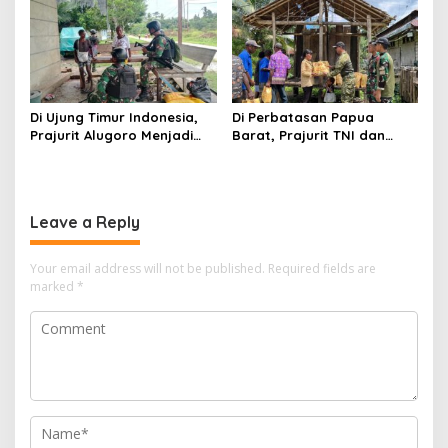
Di Ujung Timur Indonesia,
Di Perbatasan Papua
Prajurit Alugoro Menjadi
Barat, Prajurit TNI dan
Keluarga bagi Warga
Warga Bergotong Royong
Papua Barat
Merenovasi Gereja di
Kampung Subin
Leave a Reply
Your email address will not be published.
Required fields are
marked
*