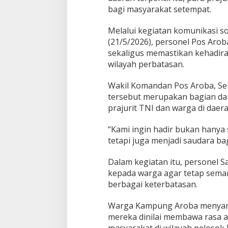
a
bagi masyarakat setempat.
r
a
t
Melalui kegiatan komunikasi s
(21/5/2026), personel Pos A
sekaligus memastikan kehadira
wilayah perbatasan.
Wakil Komandan Pos Aroba, Se
tersebut merupakan bagian da
prajurit TNI dan warga di dae
“Kami ingin hadir bukan hanya
tetapi juga menjadi saudara bag
Dalam kegiatan itu, personel 
kepada warga agar tetap semang
berbagai keterbatasan.
Warga Kampung Aroba menyambu
mereka dinilai membawa rasa 
masyarakat di wilayah pelosok 