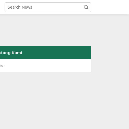
ntang Kami
rta