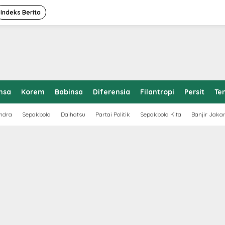
Indeks Berita
nsa
Korem
Babinsa
Diferensia
Filantropi
Persit
Te
ndra
Sepakbola
Daihatsu
Partai Politik
Sepakbola Kita
Banjir Jaka