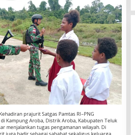
Kehadiran prajurit Satgas Pamtas RI–PNG
 di Kampung Aroba, Distrik Aroba, Kabupaten Teluk
adar menjalankan tugas pengamanan wilayah. Di
urit juga hadir sebagai sahabat sekaligus keluarga