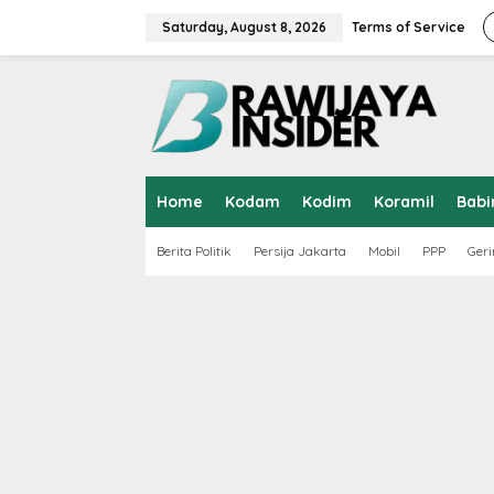
S
k
Saturday, August 8, 2026
Terms of Service
i
p
t
o
c
o
n
t
Home
Kodam
Kodim
Koramil
Babi
e
n
t
Berita Politik
Persija Jakarta
Mobil
PPP
Geri