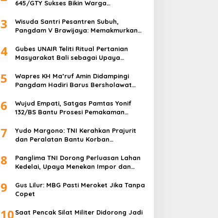
645/GTY Sukses Bikin Warga
Perbatasan Serahkan Senpi Rakitan
3
Wisuda Santri Pesantren Subuh,
Pangdam V Brawijaya: Memakmurkan
Masjid Itu Begini!
4
Gubes UNAIR Teliti Ritual Pertanian
Masyarakat Bali sebagai Upaya
Pelestarian Bahasa Daerah
5
Wapres KH Ma’ruf Amin Didampingi
Pangdam Hadiri Barus Bersholawat
untuk Indonesia
6
Wujud Empati, Satgas Pamtas Yonif
132/BS Bantu Prosesi Pemakaman
Warga
7
Yudo Margono: TNI Kerahkan Prajurit
dan Peralatan Bantu Korban
Kebakaran Depo Pertamina Plumpang
8
Panglima TNI Dorong Perluasan Lahan
Kedelai, Upaya Menekan Impor dan
Memperkuat Kemandirian Pangan
9
Gus Lilur: MBG Pasti Meroket Jika Tanpa
Copet
10
Saat Pencak Silat Militer Didorong Jadi