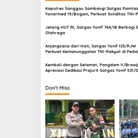
a
Kapolres Sanggau Sambangi Satgas Pamta
v
Yonarmed 19/Bogani, Perkuat Soliditas TNI-Po
Perbatasan
i
Jelang HUT RI, Satgas Yonif 764/IB Berbagi 
g
Olahraga
a
Anjangsana dari Hati, Satgas Yonif 123/RJW
t
Perkuat Kemanunggalan TNI-Rakyat di Ped
i
Papua Selatan
Kembali dengan Selamat, Pangdam V/Brawi
o
Apresiasi Dedikasi Prajurit Satgas Yonif 521/D
n
Perbatasan RI-PNG
Don't Miss