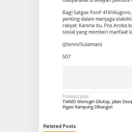
Bagi Satgas Yonif 410/Alugoro
penting dalam menjaga stabi
rakyat. Karena itu, Pos Aroba 
sosial yang memberi manfaat la
(Jhonni/Sulaiman)
507
P
Previous post
TMMD Wonogiri Ditutup, Jalan Desa
o
Irigasi Rampung Dibangun
s
t
Related Posts
n