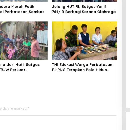
ndera Merah Putih
Jelang HUT RI, Satgas Yonif
 di Perbatasan Sambas
764/IB Berbagi Sarana Olahraga
na dari Hati, Satgas
TNI Edukasi Warga Perbatasan
3/RJW Perkuat
RI-PNG Terapkan Pola Hidup
galan TNI-Rakyat di
Sehat, Perkuat Kesadaran Cegah
an Papua Selatan
Penyakit
ields are marked
*