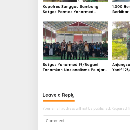
Kapolres Sanggau Sambangi
1.000 Be
Satgas Pamtas Yonarmed
Berkibar
19/Bogani, Perkuat Soliditas TNI-
Polri di Perbatasan
Satgas Yonarmed 19/Bogani
Anjangsa
Tanamkan Nasionalisme Pelajar
Yonif 12
Perbatasan
Kemanung
Pedalam
Leave a Reply
Your email address will not be published.
Required f