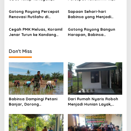
a
Humanisme TNI Hadir di
Kejar Target Luas Tambah
t
Tengah Masyarakat
Tanam di Sragen
Gotong Royong Percepat
Sapaan Sehari-hari
i
Renovasi Rutilahu di
Babinsa yang Menjadi
Tulungagung, Babinsa
Jembatan Solusi bagi
o
Turun Langsung Bantu
Warga Desa
Cegah PMK Meluas, Koramil
Gotong Royong Bangun
n
Warga
Jenar Turun ke Kandang
Harapan, Babinsa
dan Ingatkan Peternak
Dampingi Program Rutilahu
Waspadai Gejala Awal
bagi Warga Kurang Mampu
di Tulungagung
Don't Miss
Babinsa Dampingi Petani
Dari Rumah Nyaris Roboh
Banjar, Dorong
Menjadi Hunian Layak,
Produktivitas dan
Babinsa Kedungwaru
Ketahanan Pangan
Wujudkan Harapan Ibu Feri