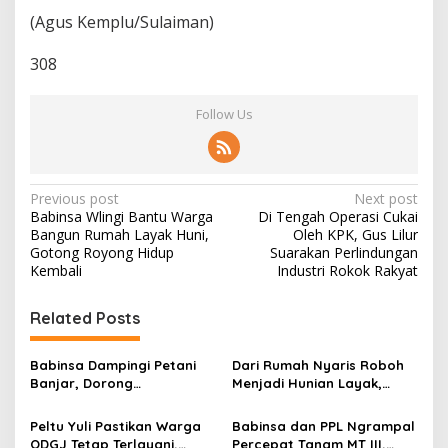
(Agus Kemplu/Sulaiman)
308
Follow Us
P
Previous post
Next post
Babinsa Wlingi Bantu Warga
Di Tengah Operasi Cukai
o
Bangun Rumah Layak Huni,
Oleh KPK, Gus Lilur
s
Gotong Royong Hidup
Suarakan Perlindungan
Kembali
Industri Rokok Rakyat
t
n
Related Posts
a
v
Babinsa Dampingi Petani
Dari Rumah Nyaris Roboh
Banjar, Dorong
Menjadi Hunian Layak,
i
Produktivitas dan
Babinsa Kedungwaru
g
Ketahanan Pangan
Wujudkan Harapan Ibu Feri
Peltu Yuli Pastikan Warga
Babinsa dan PPL Ngrampal
ODGJ Tetap Terlayani,
Percepat Tanam MT III,