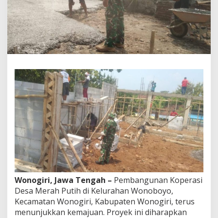
m
p
i
n
g
i
P
e
m
b
a
n
g
u
n
a
n
K
o
p
Wonogiri, Jawa Tengah –
Pembangunan Koperasi
e
r
Desa Merah Putih di Kelurahan Wonoboyo,
a
Kecamatan Wonogiri, Kabupaten Wonogiri, terus
s
menunjukkan kemajuan. Proyek ini diharapkan
i