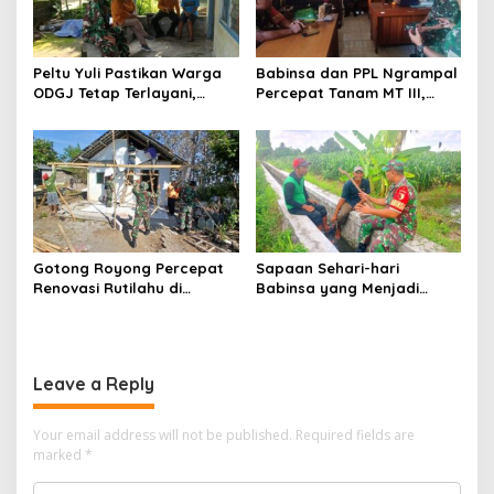
Peltu Yuli Pastikan Warga
Babinsa dan PPL Ngrampal
ODGJ Tetap Terlayani,
Percepat Tanam MT III,
Humanisme TNI Hadir di
Kejar Target Luas Tambah
Tengah Masyarakat
Tanam di Sragen
Gotong Royong Percepat
Sapaan Sehari-hari
Renovasi Rutilahu di
Babinsa yang Menjadi
Tulungagung, Babinsa
Jembatan Solusi bagi
Turun Langsung Bantu
Warga Desa
Warga
Leave a Reply
Your email address will not be published.
Required fields are
marked
*