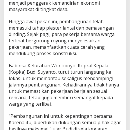
menjadi penggerak kemandirian ekonomi
D
e
masyarakat di tingkat desa.
s
a
Hingga awal pekan ini, pembangunan telah
d
memasuki tahap plester lantai dan pemasangan
i
dinding. Sejak pagi, para pekerja bersama warga
W
o
terlihat bergotong royong menyelesaikan
n
pekerjaan, memanfaatkan cuaca cerah yang
o
mendukung proses konstruksi.
g
i
Babinsa Kelurahan Wonoboyo, Kopral Kepala
r
i
(Kopka) Budi Suyanto, turut turun langsung ke
,
lokasi untuk memantau sekaligus mendampingi
D
jalannya pembangunan. Kehadirannya tidak hanya
o
untuk memastikan pekerjaan berjalan sesuai
r
rencana, tetapi juga memberi semangat kepada
o
n
warga yang terlibat.
g
K
“Pembangunan ini untuk kepentingan bersama.
e
Karena itu, diperlukan dukungan semua pihak agar
m
hasilnya maksimal,” ujar Budi di sela kegiatan,
a