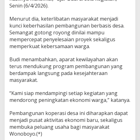
n
Senin (6/4/2026).
d
i
Menurut dia, keterlibatan masyarakat menjadi
r
kunci keberhasilan pembangunan berbasis desa.
i
Semangat gotong royong dinilai mampu
a
n
mempercepat penyelesaian proyek sekaligus
E
memperkuat kebersamaan warga.
k
o
Budi menambahkan, aparat kewilayahan akan
n
terus mendukung program pembangunan yang
o
m
berdampak langsung pada kesejahteraan
i
masyarakat.
W
a
“Kami siap mendampingi setiap kegiatan yang
r
mendorong peningkatan ekonomi warga,” katanya.
g
a
Pembangunan koperasi desa ini diharapkan dapat
menjadi pusat aktivitas ekonomi baru, sekaligus
membuka peluang usaha bagi masyarakat
Wonoboyo.(*)