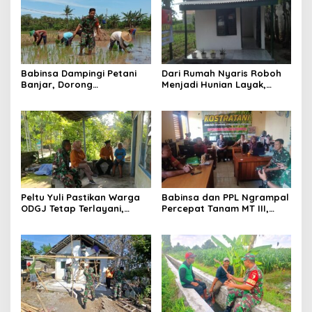
Babinsa Dampingi Petani
Dari Rumah Nyaris Roboh
Banjar, Dorong
Menjadi Hunian Layak,
Produktivitas dan
Babinsa Kedungwaru
Ketahanan Pangan
Wujudkan Harapan Ibu Feri
Peltu Yuli Pastikan Warga
Babinsa dan PPL Ngrampal
ODGJ Tetap Terlayani,
Percepat Tanam MT III,
Humanisme TNI Hadir di
Kejar Target Luas Tambah
Tengah Masyarakat
Tanam di Sragen