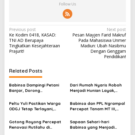
Follow Us
P
Previous post
Next post
Ke Kodim 0418, KASAD:
Pesan Mayjen Farid Makruf
o
TNI AD Berupaya
Pada Mahasiswa Unmer
s
Tingkatkan Kesejahteraan
Madiun: Ubah Nasibmu
Prajurit!
Dengan Genggam
t
Pendidikan!
n
Related Posts
a
v
Babinsa Dampingi Petani
Dari Rumah Nyaris Roboh
i
Banjar, Dorong
Menjadi Hunian Layak,
g
Produktivitas dan
Babinsa Kedungwaru
Ketahanan Pangan
Wujudkan Harapan Ibu Feri
Peltu Yuli Pastikan Warga
Babinsa dan PPL Ngrampal
a
ODGJ Tetap Terlayani,
Percepat Tanam MT III,
t
Humanisme TNI Hadir di
Kejar Target Luas Tambah
Tengah Masyarakat
Tanam di Sragen
i
Gotong Royong Percepat
Sapaan Sehari-hari
Renovasi Rutilahu di
Babinsa yang Menjadi
o
Tulungagung, Babinsa
Jembatan Solusi bagi