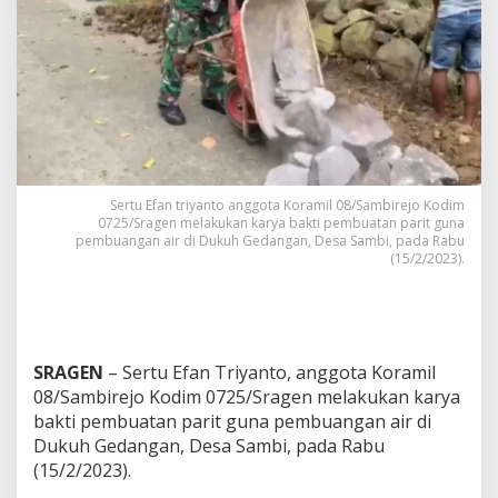
n
R
a
k
y
a
t
,
B
a
Sertu Efan triyanto anggota Koramil 08/Sambirejo Kodim
b
0725/Sragen melakukan karya bakti pembuatan parit guna
i
pembuangan air di Dukuh Gedangan, Desa Sambi, pada Rabu
n
(15/2/2023).
s
a
B
a
n
g
SRAGEN
– Sertu Efan Triyanto, anggota Koramil
u
08/Sambirejo Kodim 0725/Sragen melakukan karya
n
bakti pembuatan parit guna pembuangan air di
P
Dukuh Gedangan, Desa Sambi, pada Rabu
a
(15/2/2023).
r
i