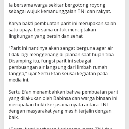
t
Ia bersama warga sekitar bergotong royong
B
sebagai wujuk kemanunggalan TNI dan rakyat.
e
r
Karya bakti pembuatan parit ini merupakan salah
s
a
satu upaya bersama untuk menciptakan
m
lingkungan yang bersih dan sehat.
a
W
“Parit ini nantinya akan sangat berguna agar air
a
tidak lagi menggenang di jalanan saat hujan tiba.
r
g
Disamping itu, fungsi parit ini sebagai
a
pembuangan air langsung dari limbah rumah
D
tangga,” ujar Sertu Efan seusai kegiatan pada
e
media ini.
s
a
Sertu Efan menambahkan bahwa pembuatan parit
yang dilakukan oleh Babinsa dan warga binaan ini
merupakan bukti kerjasama nyata antara TNI
dengan masyarakat yang masih terjalin dengan
baik.