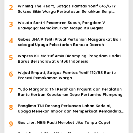
2
Winning The Heart, Satgas Pamtas Yonif 645/GTY
Sukses Bikin Warga Perbatasan Serahkan Senpi
Rakitan
3
Wisuda Santri Pesantren Subuh, Pangdam V
Brawijaya: Memakmurkan Masjid Itu Begini!
4
Gubes UNAIR Teliti Ritual Pertanian Masyarakat Bali
sebagai Upaya Pelestarian Bahasa Daerah
5
Wapres KH Ma’ruf Amin Didampingi Pangdam Hadiri
Barus Bersholawat untuk Indonesia
6
Wujud Empati, Satgas Pamtas Yonif 132/BS Bantu
Prosesi Pemakaman Warga
7
Yudo Margono: TNI Kerahkan Prajurit dan Peralatan
Bantu Korban Kebakaran Depo Pertamina Plumpang
8
Panglima TNI Dorong Perluasan Lahan Kedelai,
Upaya Menekan Impor dan Memperkuat Kemandirian
Pangan
9
Gus Lilur: MBG Pasti Meroket Jika Tanpa Copet