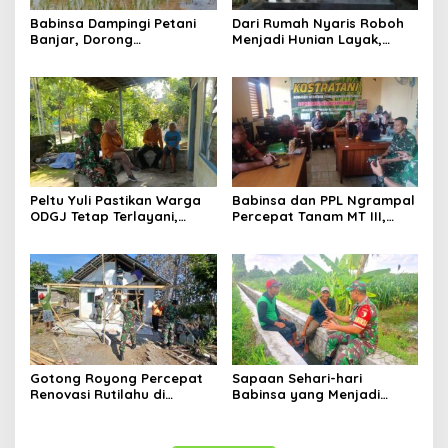
Babinsa Dampingi Petani
Dari Rumah Nyaris Roboh
Banjar, Dorong
Menjadi Hunian Layak,
Produktivitas dan
Babinsa Kedungwaru
Ketahanan Pangan
Wujudkan Harapan Ibu Feri
Peltu Yuli Pastikan Warga
Babinsa dan PPL Ngrampal
ODGJ Tetap Terlayani,
Percepat Tanam MT III,
Humanisme TNI Hadir di
Kejar Target Luas Tambah
Tengah Masyarakat
Tanam di Sragen
Gotong Royong Percepat
Sapaan Sehari-hari
Renovasi Rutilahu di
Babinsa yang Menjadi
Tulungagung, Babinsa
Jembatan Solusi bagi
Turun Langsung Bantu
Warga Desa
Warga