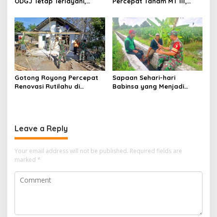
ODGJ Tetap Terlayani,
Percepat Tanam MT III,
Humanisme TNI Hadir di
Kejar Target Luas Tambah
Tengah Masyarakat
Tanam di Sragen
Gotong Royong Percepat
Sapaan Sehari-hari
Renovasi Rutilahu di
Babinsa yang Menjadi
Tulungagung, Babinsa
Jembatan Solusi bagi
Turun Langsung Bantu
Warga Desa
Warga
Leave a Reply
Your email address will not be published.
Required fields are
marked
*