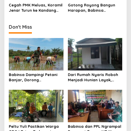
n
Turun Langsung Bantu
Warga Desa
Cegah PMK Meluas, Koramil
Gotong Royong Bangun
Warga
Jenar Turun ke Kandang
Harapan, Babinsa
dan Ingatkan Peternak
Dampingi Program Rutilahu
Waspadai Gejala Awal
bagi Warga Kurang Mampu
di Tulungagung
Don't Miss
Babinsa Dampingi Petani
Dari Rumah Nyaris Roboh
Banjar, Dorong
Menjadi Hunian Layak,
Produktivitas dan
Babinsa Kedungwaru
Ketahanan Pangan
Wujudkan Harapan Ibu Feri
Peltu Yuli Pastikan Warga
Babinsa dan PPL Ngrampal