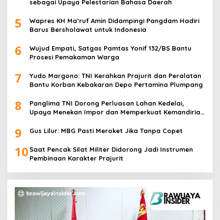
sebagai Upaya Pelestarian Bahasa Daerah
5
Wapres KH Ma’ruf Amin Didampingi Pangdam Hadiri
Barus Bersholawat untuk Indonesia
6
Wujud Empati, Satgas Pamtas Yonif 132/BS Bantu
Prosesi Pemakaman Warga
7
Yudo Margono: TNI Kerahkan Prajurit dan Peralatan
Bantu Korban Kebakaran Depo Pertamina Plumpang
8
Panglima TNI Dorong Perluasan Lahan Kedelai,
Upaya Menekan Impor dan Memperkuat Kemandirian
Pangan
9
Gus Lilur: MBG Pasti Meroket Jika Tanpa Copet
10
Saat Pencak Silat Militer Didorong Jadi Instrumen
Pembinaan Karakter Prajurit