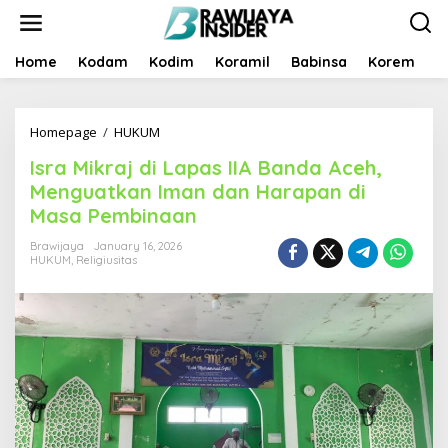
S
k
i
p
Home
Kodam
Kodim
Koramil
Babinsa
Korem
B
t
o
c
Homepage
/
HUKUM
I
o
s
n
Isra Mikraj di Lapas IIA Banda Aceh,
r
t
a
e
Menguatkan Iman dan Harapan di
M
n
Masa Pembinaan
i
t
k
Brawijaya
January 16, 2026
r
HUKUM
,
Religiusitas
a
j
d
i
L
a
p
a
s
I