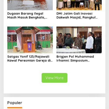
Dugaan Barang Ilegal
DMI Jatim Gali Inovasi
Masih Masuk Bengkalis,
Dakwah Masjid, Rangkul
Desakan Perketat
Gen Z hingga UMKM
Pengawasan Menguat
Satgas Yonif 123/Rajawali
Brigjen Pol Muhammad
Kawal Peresmian Gereja di
Irhamni: Simposium
Mappi, Sinergi TNI dan
Nasional SDA-LH Jadi
Warga Perkuat Stabilitas
Masukan Penting Perkuat
Papua Selatan
Penegakan Hukum
Lingkungan
View More
Populer