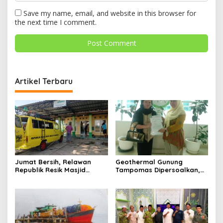
Save my name, email, and website in this browser for
the next time I comment.
Artikel Terbaru
Jumat Bersih, Relawan
Geothermal Gunung
Republik Resik Masjid
Tampomas Dipersoalkan,
Rawat Rumah Ibadah di
Masyarakat Adat Ajukan
Ponorogo
Sanggahan ke DLH Jawa
Barat