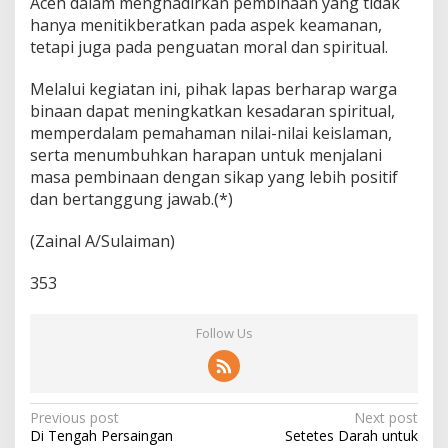
Aceh dalam menghadirkan pembinaan yang tidak
hanya menitikberatkan pada aspek keamanan,
tetapi juga pada penguatan moral dan spiritual.
Melalui kegiatan ini, pihak lapas berharap warga
binaan dapat meningkatkan kesadaran spiritual,
memperdalam pemahaman nilai-nilai keislaman,
serta menumbuhkan harapan untuk menjalani
masa pembinaan dengan sikap yang lebih positif
dan bertanggung jawab.(*)
(Zainal A/Sulaiman)
353
Follow Us
P
Previous post
Next post
Di Tengah Persaingan
Setetes Darah untuk