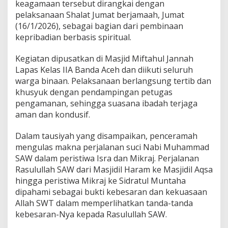
keagamaan tersebut dirangkai dengan
n
pelaksanaan Shalat Jumat berjamaah, Jumat
d
a
(16/1/2026), sebagai bagian dari pembinaan
n
kepribadian berbasis spiritual.
H
a
Kegiatan dipusatkan di Masjid Miftahul Jannah
r
Lapas Kelas IIA Banda Aceh dan diikuti seluruh
a
p
warga binaan. Pelaksanaan berlangsung tertib dan
a
khusyuk dengan pendampingan petugas
n
pengamanan, sehingga suasana ibadah terjaga
d
aman dan kondusif.
i
M
a
Dalam tausiyah yang disampaikan, penceramah
s
mengulas makna perjalanan suci Nabi Muhammad
a
SAW dalam peristiwa Isra dan Mikraj. Perjalanan
P
Rasulullah SAW dari Masjidil Haram ke Masjidil Aqsa
e
m
hingga peristiwa Mikraj ke Sidratul Muntaha
b
dipahami sebagai bukti kebesaran dan kekuasaan
i
Allah SWT dalam memperlihatkan tanda-tanda
n
kebesaran-Nya kepada Rasulullah SAW.
a
a