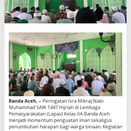
I
A
B
a
n
d
a
A
c
e
h
,
M
e
n
g
u
a
t
Banda
Ace
h, –
Peringatan Isra Mikraj Nabi
k
Muhammad SAW 1447 Hijriah di Lembaga
a
n
Pemasyarakatan (Lapas) Kelas IIA Banda Aceh
I
menjadi momentum penguatan iman sekaligus
m
penumbuhan harapan bagi warga binaan. Kegiatan
a