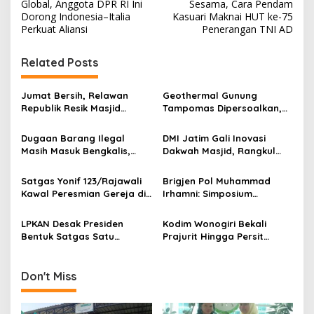
o
Global, Anggota DPR RI Ini
Sesama, Cara Pendam
s
Dorong Indonesia–Italia
Kasuari Maknai HUT ke-75
Perkuat Aliansi
Penerangan TNI AD
t
n
Related Posts
a
v
Jumat Bersih, Relawan
Geothermal Gunung
Republik Resik Masjid
Tampomas Dipersoalkan,
i
Rawat Rumah Ibadah di
Masyarakat Adat Ajukan
g
Ponorogo
Sanggahan ke DLH Jawa
Dugaan Barang Ilegal
DMI Jatim Gali Inovasi
Barat
Masih Masuk Bengkalis,
Dakwah Masjid, Rangkul
a
Desakan Perketat
Gen Z hingga UMKM
t
Pengawasan Menguat
Satgas Yonif 123/Rajawali
Brigjen Pol Muhammad
i
Kawal Peresmian Gereja di
Irhamni: Simposium
Mappi, Sinergi TNI dan
Nasional SDA-LH Jadi
o
Warga Perkuat Stabilitas
Masukan Penting Perkuat
LPKAN Desak Presiden
Kodim Wonogiri Bekali
n
Papua Selatan
Penegakan Hukum
Bentuk Satgas Satu
Prajurit Hingga Persit
Lingkungan
Komando, Kejar Uang
dengan Penyuluhan Hukum,
Negara hingga Tambang
Ini Tujuannya
Ilegal
Don't Miss