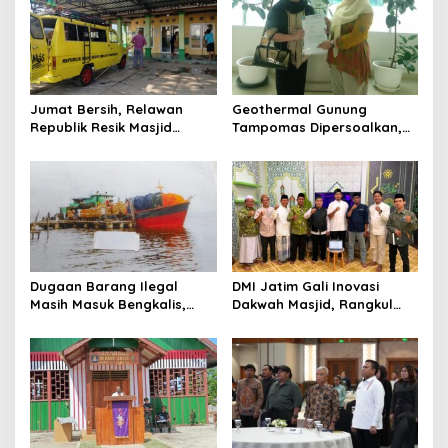
Jumat Bersih, Relawan
Geothermal Gunung
Republik Resik Masjid
Tampomas Dipersoalkan,
Rawat Rumah Ibadah di
Masyarakat Adat Ajukan
Ponorogo
Sanggahan ke DLH Jawa
Barat
Dugaan Barang Ilegal
DMI Jatim Gali Inovasi
Masih Masuk Bengkalis,
Dakwah Masjid, Rangkul
Desakan Perketat
Gen Z hingga UMKM
Pengawasan Menguat