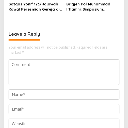
Satgas Yonif 123/Rajawali
Brigjen Pol Muhammad
Kawal Peresmian Gereja di
Irhamni: Simposium
Mappi, Sinergi TNI dan
Nasional SDA-LH Jadi
Warga Perkuat Stabilitas
Masukan Penting Perkuat
Papua Selatan
Penegakan Hukum
Lingkungan
Leave a Reply
Your email address will not be published.
Required fields are
marked
*