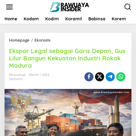
S
k
i
p
Home
Kodam
Kodim
Koramil
Babinsa
Korem
B
t
o
c
Homepage
/
Ekonomi
E
o
k
n
Ekspor Legal sebagai Garis Depan, Gus
s
t
p
e
Lilur Bangun Kekuatan Industri Rokok
o
n
Madura
r
t
L
Brawijaya
March 1, 2026
e
Ekonomi
g
a
l
s
e
b
a
g
a
i