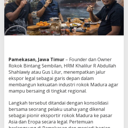
G
a
r
i
s
D
e
p
a
n
,
Pamekasan, Jawa Timur
– Founder dan Owner
G
u
Rokok Bintang Sembilan, HRM Khalilur R Abdullah
s
Shahlawiy atau Gus Lilur, menempatkan jalur
L
ekspor legal sebagai garis depan dalam
i
membangun kekuatan industri rokok Madura agar
l
u
mampu bersaing di tingkat regional.
r
B
Langkah tersebut ditandai dengan konsolidasi
a
bersama seorang pelaku usaha yang dikenal
n
sebagai pionir eksportir rokok Madura ke pasar
g
u
Asia dan Eropa secara legal. Pertemuan
n
berlangsung di Pamekasan dan menjadi bagian