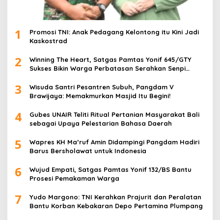
1
Promosi TNI: Anak Pedagang Kelontong itu Kini Jadi
Kaskostrad
2
Winning The Heart, Satgas Pamtas Yonif 645/GTY
Sukses Bikin Warga Perbatasan Serahkan Senpi
Rakitan
3
Wisuda Santri Pesantren Subuh, Pangdam V
Brawijaya: Memakmurkan Masjid Itu Begini!
4
Gubes UNAIR Teliti Ritual Pertanian Masyarakat Bali
sebagai Upaya Pelestarian Bahasa Daerah
5
Wapres KH Ma’ruf Amin Didampingi Pangdam Hadiri
Barus Bersholawat untuk Indonesia
6
Wujud Empati, Satgas Pamtas Yonif 132/BS Bantu
Prosesi Pemakaman Warga
7
Yudo Margono: TNI Kerahkan Prajurit dan Peralatan
Bantu Korban Kebakaran Depo Pertamina Plumpang