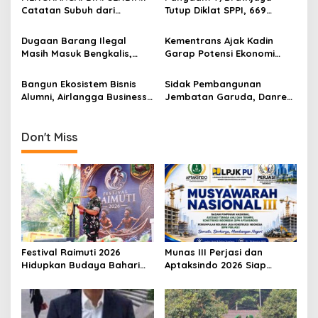
a
Catatan Subuh dari
Tutup Diklat SPPI, 669
t
Bentangan Tambang Tanah
Sarjana Siap Jadi Motor
Jawa
Penggerak Ekonomi Desa
i
Dugaan Barang Ilegal
Kementrans Ajak Kadin
Masih Masuk Bengkalis,
Garap Potensi Ekonomi
o
Desakan Perketat
Kawasan Transmigrasi
n
Pengawasan Menguat
Bangun Ekosistem Bisnis
Sidak Pembangunan
Alumni, Airlangga Business
Jembatan Garuda, Danrem
Community Gelar
Untoro Pastikan Program
Sarasehan Nasional di
Strategis Berjalan Sesuai
Surabaya
Target
Don't Miss
Festival Raimuti 2026
Munas III Perjasi dan
Hidupkan Budaya Bahari
Aptaksindo 2026 Siap
dan Ekonomi Warga
Digelar, Peserta Dari 15
Provinsi Akan Hadir