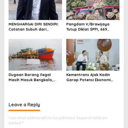
MENGHARGAI DIRI SENDIRI:
Pangdam V/Brawijaya
Catatan Subuh dari
Tutup Diklat SPPI, 669
Bentangan Tambang Tanah
Sarjana Siap Jadi Motor
Jawa
Penggerak Ekonomi Desa
Dugaan Barang Ilegal
Kementrans Ajak Kadin
Masih Masuk Bengkalis,
Garap Potensi Ekonomi
Desakan Perketat
Kawasan Transmigrasi
Pengawasan Menguat
Leave a Reply
Your email address will not be published.
Required fields are
marked
*