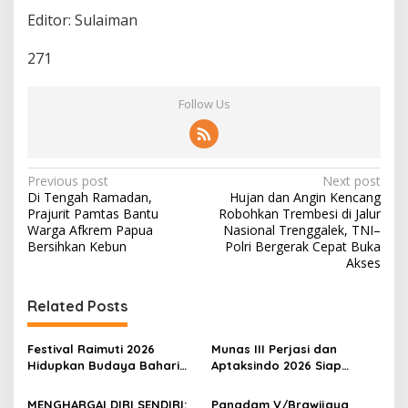
Editor: Sulaiman
271
Follow Us
P
Previous post
Next post
Di Tengah Ramadan,
Hujan dan Angin Kencang
o
Prajurit Pamtas Bantu
Robohkan Trembesi di Jalur
s
Warga Afkrem Papua
Nasional Trenggalek, TNI–
Bersihkan Kebun
Polri Bergerak Cepat Buka
t
Akses
n
Related Posts
a
v
Festival Raimuti 2026
Munas III Perjasi dan
i
Hidupkan Budaya Bahari
Aptaksindo 2026 Siap
g
dan Ekonomi Warga
Digelar, Peserta Dari 15
Provinsi Akan Hadir
MENGHARGAI DIRI SENDIRI:
Pangdam V/Brawijaya