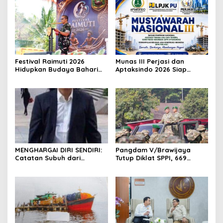
Festival Raimuti 2026
Munas III Perjasi dan
Hidupkan Budaya Bahari
Aptaksindo 2026 Siap
dan Ekonomi Warga
Digelar, Peserta Dari 15
Provinsi Akan Hadir
MENGHARGAI DIRI SENDIRI:
Pangdam V/Brawijaya
Catatan Subuh dari
Tutup Diklat SPPI, 669
Bentangan Tambang Tanah
Sarjana Siap Jadi Motor
Jawa
Penggerak Ekonomi Desa