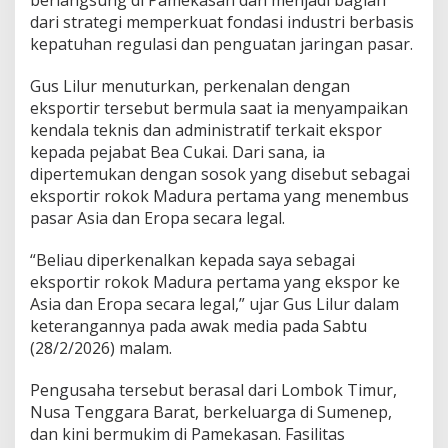
K
dari strategi memperkuat fondasi industri berbasis
e
kepatuhan regulasi dan penguatan jaringan pasar.
k
u
a
Gus Lilur menuturkan, perkenalan dengan
t
eksportir tersebut bermula saat ia menyampaikan
a
kendala teknis dan administratif terkait ekspor
n
kepada pejabat Bea Cukai. Dari sana, ia
I
dipertemukan dengan sosok yang disebut sebagai
n
d
eksportir rokok Madura pertama yang menembus
u
pasar Asia dan Eropa secara legal.
s
t
“Beliau diperkenalkan kepada saya sebagai
r
eksportir rokok Madura pertama yang ekspor ke
i
R
Asia dan Eropa secara legal,” ujar Gus Lilur dalam
o
keterangannya pada awak media pada Sabtu
k
(28/2/2026) malam.
o
k
Pengusaha tersebut berasal dari Lombok Timur,
M
a
Nusa Tenggara Barat, berkeluarga di Sumenep,
d
dan kini bermukim di Pamekasan. Fasilitas
u