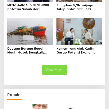
MENGHARGAI DIRI SENDIRI:
Pangdam V/Brawijaya
Catatan Subuh dari
Tutup Diklat SPPI, 669
Bentangan Tambang Tanah
Sarjana Siap Jadi Motor
Jawa
Penggerak Ekonomi Desa
Dugaan Barang Ilegal
Kementrans Ajak Kadin
Masih Masuk Bengkalis,
Garap Potensi Ekonomi
Desakan Perketat
Kawasan Transmigrasi
Pengawasan Menguat
View More
Populer