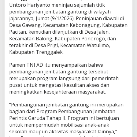
n
Untoro Hariyanto meninjau sejumlah titik
G
pembangunan jembatan gantung di wilayah
a
jajarannya, Jumat (9/1/2026). Peninjauan diawali di
n
Desa Gawang, Kecamatan Kebonagung, Kabupaten
t
u
Pacitan, kemudian dilanjutkan di Desa Jalen,
n
Kecamatan Balong, Kabupaten Ponorogo, dan
g
terakhir di Desa Prigi, Kecamatan Watulimo,
d
Kabupaten Trenggalek.
i
W
i
Pamen TNI AD itu menyampaikan bahwa
l
pembangunan jembatan gantung tersebut
a
merupakan program langsung dari pemerintah
y
pusat untuk mengatasi kesulitan akses dan
a
h
meningkatkan kesejahteraan masyarakat.
J
a
“Pembangunan jembatan gantung ini merupakan
j
bagian dari Program Pembangunan Jembatan
a
Perintis Garuda Tahap II. Program ini bertujuan
r
a
untuk mempermudah mobilisasi anak-anak
n
sekolah maupun aktivitas masyarakat lainnya,”