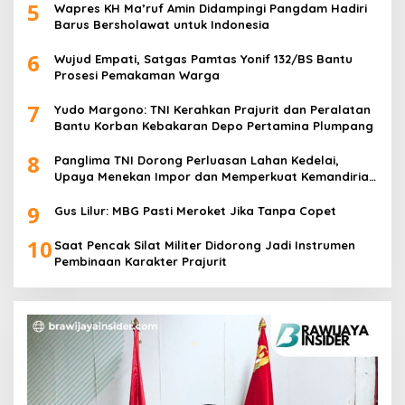
5
Wapres KH Ma’ruf Amin Didampingi Pangdam Hadiri
Barus Bersholawat untuk Indonesia
6
Wujud Empati, Satgas Pamtas Yonif 132/BS Bantu
Prosesi Pemakaman Warga
7
Yudo Margono: TNI Kerahkan Prajurit dan Peralatan
Bantu Korban Kebakaran Depo Pertamina Plumpang
8
Panglima TNI Dorong Perluasan Lahan Kedelai,
Upaya Menekan Impor dan Memperkuat Kemandirian
Pangan
9
Gus Lilur: MBG Pasti Meroket Jika Tanpa Copet
10
Saat Pencak Silat Militer Didorong Jadi Instrumen
Pembinaan Karakter Prajurit