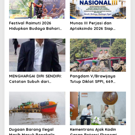
Festival Raimuti 2026
Munas III Perjasi dan
Hidupkan Budaya Bahari
Aptaksindo 2026 Siap
dan Ekonomi Warga
Digelar, Peserta Dari 15
Provinsi Akan Hadir
MENGHARGAI DIRI SENDIRI:
Pangdam V/Brawijaya
Catatan Subuh dari
Tutup Diklat SPPI, 669
Bentangan Tambang Tanah
Sarjana Siap Jadi Motor
Jawa
Penggerak Ekonomi Desa
Dugaan Barang Ilegal
Kementrans Ajak Kadin
Masih Masuk Bengkalis,
Garap Potensi Ekonomi