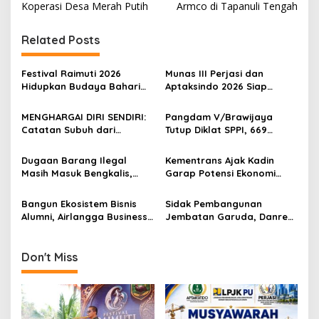
s
Koperasi Desa Merah Putih
Armco di Tapanuli Tengah
t
Related Posts
n
a
Festival Raimuti 2026
Munas III Perjasi dan
v
Hidupkan Budaya Bahari
Aptaksindo 2026 Siap
dan Ekonomi Warga
Digelar, Peserta Dari 15
i
Provinsi Akan Hadir
MENGHARGAI DIRI SENDIRI:
Pangdam V/Brawijaya
g
Catatan Subuh dari
Tutup Diklat SPPI, 669
Bentangan Tambang Tanah
Sarjana Siap Jadi Motor
a
Jawa
Penggerak Ekonomi Desa
Dugaan Barang Ilegal
Kementrans Ajak Kadin
t
Masih Masuk Bengkalis,
Garap Potensi Ekonomi
i
Desakan Perketat
Kawasan Transmigrasi
Pengawasan Menguat
Bangun Ekosistem Bisnis
Sidak Pembangunan
o
Alumni, Airlangga Business
Jembatan Garuda, Danrem
n
Community Gelar
Untoro Pastikan Program
Sarasehan Nasional di
Strategis Berjalan Sesuai
Surabaya
Target
Don't Miss