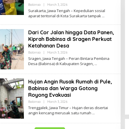
Babinsa
|
March 3, 2026
B
Y
Surakarta, Jawa Tengah – Kepedulian sosial
B
aparat teritorial di Kota Surakarta tampak
R
A
W
I
Dari Cor Jalan hingga Data Panen,
J
A
Kiprah Babinsa di Sragen Perkuat
Y
Ketahanan Desa
A
Babinsa
|
March 3, 2026
B
Y
Sragen, Jawa Tengah – Peran Bintara Pembina
B
Desa (Babinsa) di Kabupaten Sragen,
R
A
W
I
Hujan Angin Rusak Rumah di Pule,
J
A
Babinsa dan Warga Gotong
Y
A
Royong Evakuasi
Babinsa
|
March 3, 2026
B
Y
Trenggalek, Jawa Timur – Hujan deras disertai
B
angin kencang merusak satu rumah
R
A
W
I