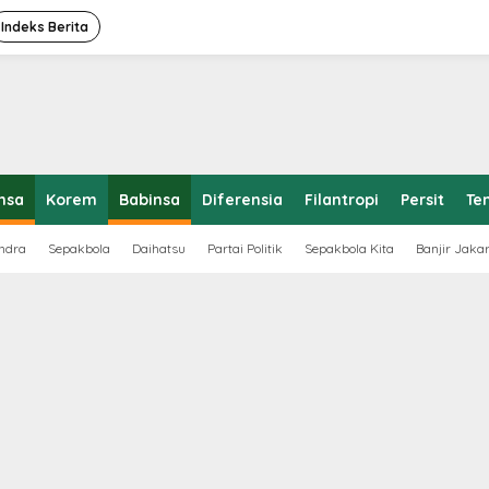
Indeks Berita
nsa
Korem
Babinsa
Diferensia
Filantropi
Persit
Te
ndra
Sepakbola
Daihatsu
Partai Politik
Sepakbola Kita
Banjir Jaka