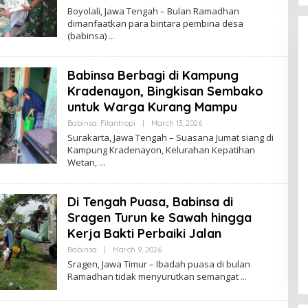
Y
Boyolali, Jawa Tengah – Bulan Ramadhan
B
dimanfaatkan para bintara pembina desa
R
(babinsa)
A
W
I
J
Babinsa Berbagi di Kampung
A
Y
Kradenayon, Bingkisan Sembako
A
untuk Warga Kurang Mampu
Babinsa
,
Filantropi
|
March 13, 2026
B
Y
Surakarta, Jawa Tengah – Suasana Jumat siang di
B
Kampung Kradenayon, Kelurahan Kepatihan
R
Wetan,
A
W
I
J
Di Tengah Puasa, Babinsa di
A
Y
Sragen Turun ke Sawah hingga
A
Kerja Bakti Perbaiki Jalan
Babinsa
|
March 9, 2026
B
Y
Sragen, Jawa Timur – Ibadah puasa di bulan
B
Ramadhan tidak menyurutkan semangat
R
A
W
I