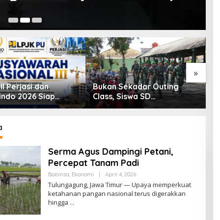
Ju
»
II Perjasi dan
Bukan Sekadar Outing
K
indo 2026 Siap
Class, Siswa SD
S
, Peserta Dari 15
Digembleng Disiplin ala TNI
Y
i Akan Hadir
P
d
a
Serma Agus Dampingi Petani,
Percepat Tanam Padi
Babinsa
,
Ekonomi
|
April 4, 2026
B
Y
Tulungagung, Jawa Timur — Upaya memperkuat
B
ketahanan pangan nasional terus digerakkan
R
hingga
A
W
I