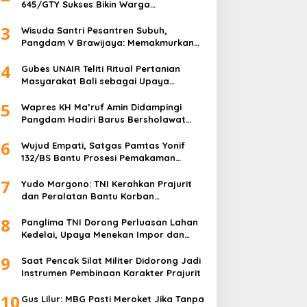
645/GTY Sukses Bikin Warga
ly 20, 2026
Perbatasan Serahkan Senpi Rakitan
3
Wisuda Santri Pesantren Subuh,
Pangdam V Brawijaya: Memakmurkan
Masjid Itu Begini!
4
Gubes UNAIR Teliti Ritual Pertanian
Masyarakat Bali sebagai Upaya
Pelestarian Bahasa Daerah
5
Wapres KH Ma’ruf Amin Didampingi
apolres Sanggau
Atlet Kodam XVIII/Kasuari
Pangdam Hadiri Barus Bersholawat
untuk Indonesia
ambangi Satgas Pamtas
Borong 16 Medali di Pencak
6
Wujud Empati, Satgas Pamtas Yonif
onarmed 19/Bogani,
Silat Piala Gubernur Papua
132/BS Bantu Prosesi Pemakaman
erkuat Soliditas TNI-Polri
Barat Daya
Warga
i Perbatasan
7
Yudo Margono: TNI Kerahkan Prajurit
dan Peralatan Bantu Korban
Kebakaran Depo Pertamina Plumpang
8
Panglima TNI Dorong Perluasan Lahan
Kedelai, Upaya Menekan Impor dan
Memperkuat Kemandirian Pangan
9
Saat Pencak Silat Militer Didorong Jadi
Instrumen Pembinaan Karakter Prajurit
10
Gus Lilur: MBG Pasti Meroket Jika Tanpa