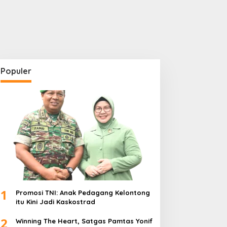
Populer
Babinsa
1
Promosi TNI: Anak Pedagang Kelontong
Peltu Yuli Pastikan Warga ODGJ 
itu Kini Jadi Kaskostrad
Humanisme TNI Hadir di Tenga
2
Winning The Heart, Satgas Pamtas Yonif