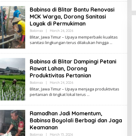
J
A
Babinsa di Blitar Bantu Renovasi
Y
A
MCK Warga, Dorong Sanitasi
Layak di Permukiman
Babinsa
|
March 26, 2026
B
Y
Blitar, Jawa Timur – Upaya memperbaiki kualitas
B
sanitasi lingkungan terus dilakukan hingga
R
A
W
I
Babinsa di Blitar Dampingi Petani
J
A
Rawat Lahan, Dorong
Y
A
Produktivitas Pertanian
Babinsa
|
March 24, 2026
B
Y
Blitar, Jawa Timur – Upaya menjaga produktivitas
B
pertanian di tingkat lokal terus
R
A
W
I
Ramadhan Jadi Momentum,
J
A
Babinsa Boyolali Berbagi dan Jaga
Y
A
Keamanan
Babinsa
|
March 15, 2026
B