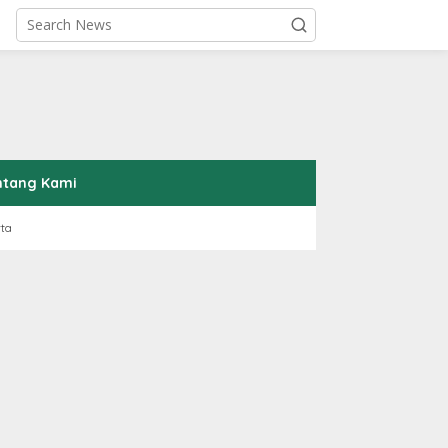
ntang Kami
rta