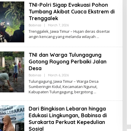
TNI-Polri Sigap Evakuasi Pohon
J
A
Tumbang Akibat Cuaca Ekstrem di
Y
A
Trenggalek
Babinsa
|
March 7, 2026
B
Y
Trenggalek, Jawa Timur – Hujan deras disertai
B
angin kencang yang melanda wilayah
R
A
W
I
TNI dan Warga Tulungagung
J
A
Gotong Royong Perbaiki Jalan
Y
A
Desa
Babinsa
|
March 6, 2026
B
Y
Tulungagung, Jawa Timur – Warga Desa
B
Sumberingin Kidul, Kecamatan Ngunut,
R
Kabupaten Tulungagung, bergotong
A
W
I
J
Dari Bingkisan Lebaran hingga
A
Y
Edukasi Lingkungan, Babinsa di
A
Surakarta Perkuat Kepedulian
Sosial