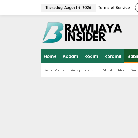
S
k
Thursday, August 6, 2026
Terms of Service
i
p
t
o
c
o
n
t
Home
Kodam
Kodim
Koramil
Babi
e
n
t
Berita Politik
Persija Jakarta
Mobil
PPP
Geri