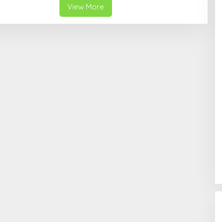
J
View More
A
Y
A