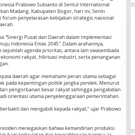
onesia Prabowo Subianto di Sentul International
akan Madang, Kabupaten Bogor, hari ini, Senin
di forum penyelarasan kebijakan strategis nasional
aerah.
ma
“
Sinergi Pusat dan Daerah dalam Implementasi
nuju Indonesia Emas 2045
”
. Dalam arahannya,
sejumlah agenda prioritas, antara lain swasembada
konomi rakyat, hilirisasi industri, serta penanganan
gan.
epala daerah agar memahami peran utama sebagai
bak pada kepentingan politik jangka pendek. Menurut
 dari pengorbanan besar rakyat sehingga pengabdian
adi orientasi utama penyelenggaraan pemerintahan.
 berbakti dan mengabdi kepada rakyat,” ujar Prabowo
Presiden menegaskan bahwa kemandirian produksi
k bagi kedaulatan dan kesejahteraan bangsa. Ia