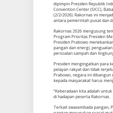
e
dipimpin Presiden Republik Ind
n
Convention Center (SICC), Bab
g
a
(2/2/2026). Rakornas ini menja
b
antara pemerintah pusat dan d
d
i
Rakornas 2026 mengusung te
a
Program Prioritas Presiden Me
n
k
Presiden Prabowo menekankan 
e
pangan dan energi, penguatan e
p
persoalan sampah dan lingkun
a
d
Presiden mengingatkan para k
a
R
pelayan rakyat dan tidak terje
a
Prabowo, negara ini dibangun
k
kepada masyarakat harus menj
y
a
“Keberadaan kita adalah untuk
t
di hadapan peserta Rakornas.
Terkait swasembada pangan, 
pangan merupakan syarat mutla