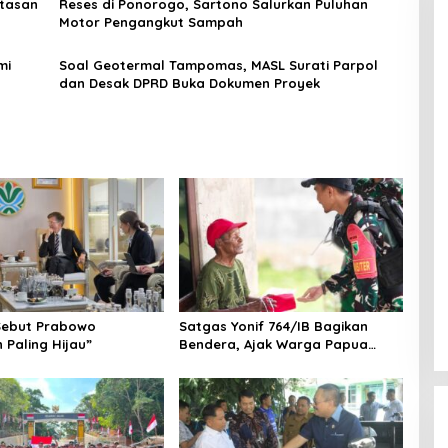
atasan
Reses di Ponorogo, Sartono Salurkan Puluhan
Motor Pengangkut Sampah
mi
Soal Geotermal Tampomas, MASL Surati Parpol
dan Desak DPRD Buka Dokumen Proyek
Sebut Prabowo
Satgas Yonif 764/IB Bagikan
 Paling Hijau”
Bendera, Ajak Warga Papua
Semarakkan HUT RI