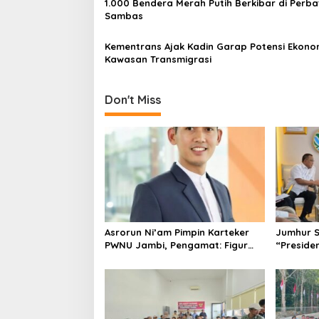
1.000 Bendera Merah Putih Berkibar di Perb
t
Sambas
i
Kementrans Ajak Kadin Garap Potensi Ekono
o
Kawasan Transmigrasi
n
Don't Miss
Asrorun Ni’am Pimpin Karteker
Jumhur 
PWNU Jambi, Pengamat: Figur
“Presiden
Pemimpin Muda Visioner untuk
Abad Kedua NU