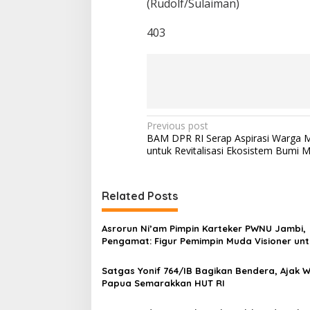
(Rudolf/Sulaiman)
403
P
Previous post
BAM DPR RI Serap Aspirasi Warga 
o
untuk Revitalisasi Ekosistem Bumi M
s
t
Related Posts
n
a
Asrorun Ni’am Pimpin Karteker PWNU Jambi,
v
Pengamat: Figur Pemimpin Muda Visioner unt
Abad Kedua NU
i
Satgas Yonif 764/IB Bagikan Bendera, Ajak 
g
Papua Semarakkan HUT RI
a