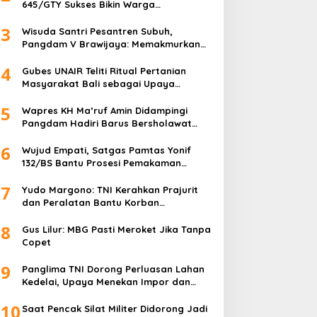
645/GTY Sukses Bikin Warga
Perbatasan Serahkan Senpi Rakitan
3
Wisuda Santri Pesantren Subuh,
Pangdam V Brawijaya: Memakmurkan
Masjid Itu Begini!
4
Gubes UNAIR Teliti Ritual Pertanian
Masyarakat Bali sebagai Upaya
Pelestarian Bahasa Daerah
5
Wapres KH Ma’ruf Amin Didampingi
Pangdam Hadiri Barus Bersholawat
untuk Indonesia
6
Wujud Empati, Satgas Pamtas Yonif
132/BS Bantu Prosesi Pemakaman
Warga
7
Yudo Margono: TNI Kerahkan Prajurit
dan Peralatan Bantu Korban
Kebakaran Depo Pertamina Plumpang
8
Gus Lilur: MBG Pasti Meroket Jika Tanpa
Copet
9
Panglima TNI Dorong Perluasan Lahan
Kedelai, Upaya Menekan Impor dan
Memperkuat Kemandirian Pangan
10
Saat Pencak Silat Militer Didorong Jadi