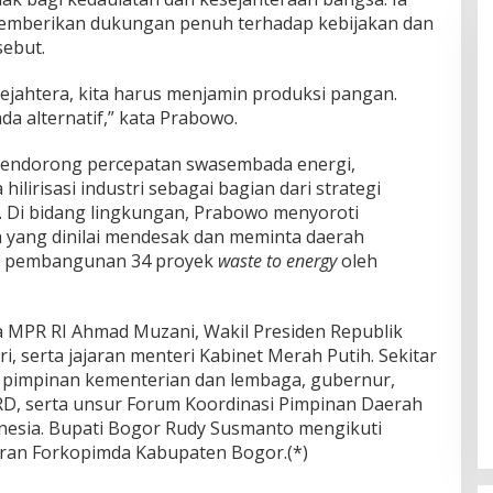
emberikan dukungan penuh terhadap kebijakan dan
sebut.
sejahtera, kita harus menjamin produksi pangan.
a alternatif,” kata Prabowo.
 mendorong percepatan swasembada energi,
ilirisasi industri sebagai bagian dari strategi
 Di bidang lingkungan, Prabowo menyoroti
 yang dinilai mendesak dan meminta daerah
na pembangunan 34 proyek
waste to energy
oleh
ua MPR RI Ahmad Muzani, Wakil Presiden Republik
i, serta jajaran menteri Kabinet Merah Putih. Sekitar
tas pimpinan kementerian dan lembaga, gubernur,
PRD, serta unsur Forum Koordinasi Pimpinan Daerah
onesia. Bupati Bogor Rudy Susmanto mengikuti
aran Forkopimda Kabupaten Bogor.(*)