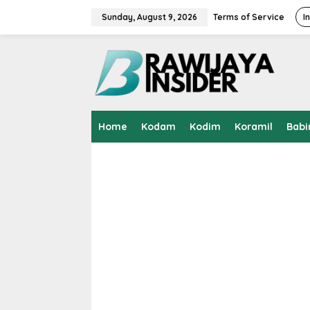
S
k
Sunday, August 9, 2026
Terms of Service
I
i
p
t
o
c
o
n
t
Home
Kodam
Kodim
Koramil
Babi
e
n
t