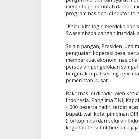
meminta pemerintah daerah m
program nasional di sektor ter
“Kalau kita ingin merdeka dan 
Swasembada pangan itu tidak ad
Selain pangan, Presiden juga
penguatan koperasi desa, serta h
memperkuat ekonomi nasional.
persoalan pengelolaan sampah
bergerak cepat seiring renca
pemerintah pusat.
Rakornas ini dihadiri oleh Ket
Indonesia, Panglima TNI, Kapolr
4.000 peserta hadir, terdiri a
bupati, wali kota, pimpinan D
(Forkopimda) dari seluruh Ind
kegiatan tersebut bersama jaj