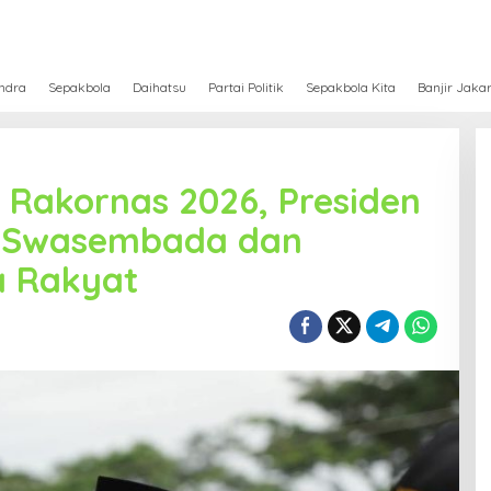
ndra
Sepakbola
Daihatsu
Partai Politik
Sepakbola Kita
Banjir Jaka
i Rakornas 2026, Presiden
 Swasembada dan
a Rakyat