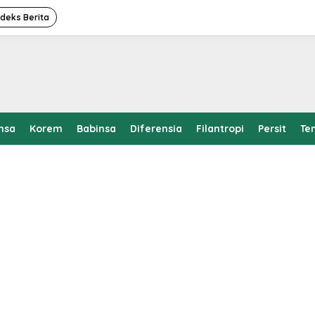
ndeks Berita
nsa
Korem
Babinsa
Diferensia
Filantropi
Persit
Te