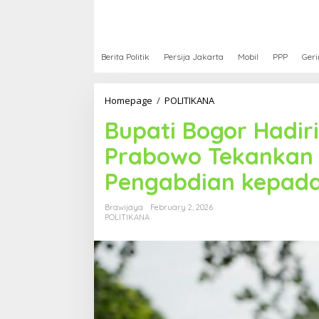
Berita Politik
Persija Jakarta
Mobil
PPP
Geri
Homepage
/
POLITIKANA
B
u
Bupati Bogor Hadir
p
a
Prabowo Tekankan
t
i
Pengabdian kepad
B
o
g
Brawijaya
February 2, 2026
o
POLITIKANA
r
H
a
d
i
r
i
R