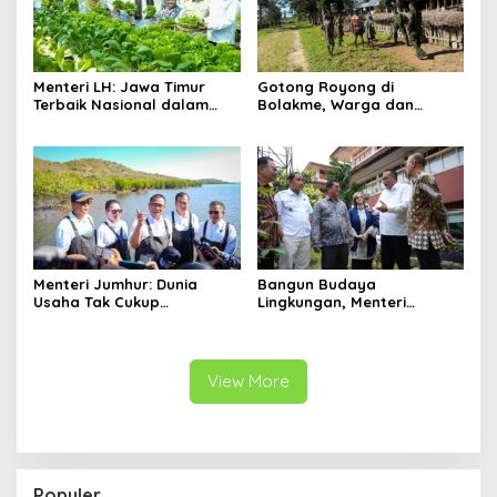
Menteri LH: Jawa Timur
Gotong Royong di
Terbaik Nasional dalam
Bolakme, Warga dan
Pengelolaan Sampah dan
Satgas Pamtas Bersihkan
Perlindungan Lingkungan
Lingkungan demi Kampung
yang Lebih Sehat
Menteri Jumhur: Dunia
Bangun Budaya
Usaha Tak Cukup
Lingkungan, Menteri
Berinvestasi, Kini Saatnya
Jumhur: Perubahan
Menanam untuk Menebus
Perilaku Jadi Kunci Atasi
Jejak Ekologis
Krisis Iklim
View More
Populer