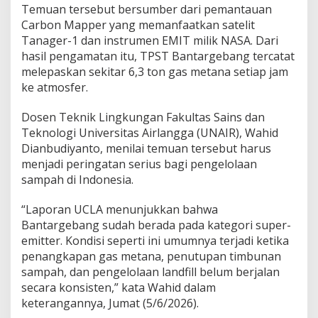
K
Temuan tersebut bersumber dari pemantauan
e
Carbon Mapper yang memanfaatkan satelit
d
Tanager-1 dan instrumen EMIT milik NASA. Dari
u
hasil pengamatan itu, TPST Bantargebang tercatat
a
melepaskan sekitar 6,3 ton gas metana setiap jam
d
i
ke atmosfer.
D
u
Dosen Teknik Lingkungan Fakultas Sains dan
n
Teknologi Universitas Airlangga (UNAIR), Wahid
i
Dianbudiyanto, menilai temuan tersebut harus
a
,
menjadi peringatan serius bagi pengelolaan
P
sampah di Indonesia.
a
k
“Laporan UCLA menunjukkan bahwa
a
Bantargebang sudah berada pada kategori super-
r
I
emitter. Kondisi seperti ini umumnya terjadi ketika
n
penangkapan gas metana, penutupan timbunan
g
sampah, dan pengelolaan landfill belum berjalan
a
secara konsisten,” kata Wahid dalam
t
k
keterangannya, Jumat (5/6/2026).
a