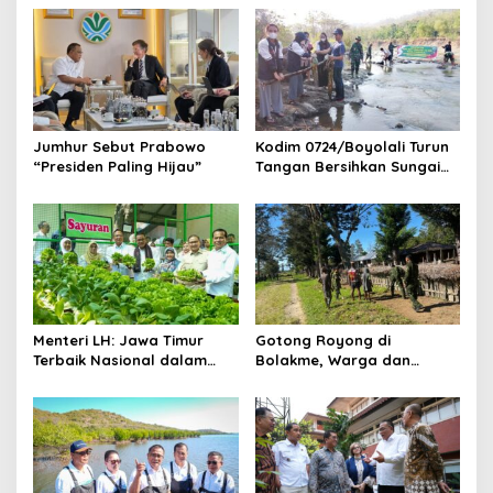
Jumhur Sebut Prabowo
Kodim 0724/Boyolali Turun
“Presiden Paling Hijau”
Tangan Bersihkan Sungai
Serang, Ini Tujuannya
Menteri LH: Jawa Timur
Gotong Royong di
Terbaik Nasional dalam
Bolakme, Warga dan
Pengelolaan Sampah dan
Satgas Pamtas Bersihkan
Perlindungan Lingkungan
Lingkungan demi Kampung
yang Lebih Sehat