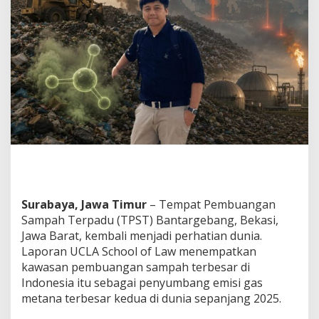
t
P
e
n
y
u
m
b
a
n
g
M
e
t
a
n
Surabaya, Jawa Timur
– Tempat Pembuangan
a
Sampah Terpadu (TPST) Bantargebang, Bekasi,
T
Jawa Barat, kembali menjadi perhatian dunia.
e
r
Laporan UCLA School of Law menempatkan
b
kawasan pembuangan sampah terbesar di
e
Indonesia itu sebagai penyumbang emisi gas
s
metana terbesar kedua di dunia sepanjang 2025.
a
r