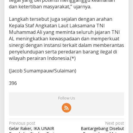
dan ketertiban masyarakat,” ujarnya.
Langkah tersebut juga sejalan dengan arahan
Kepala Staf Angkatan Laut Laksamana TNI
Muhammad Ali yang meminta seluruh jajaran TNI
AL meningkatkan kewaspadaan dan memperkuat
sinergi dengan instansi terkait dalam memberantas
penyelundupan serta peredaran barang ilegal di
wilayah perairan Indonesia.(*)
(Jacob Sumampauw/Sulaiman)
396
Follow Us
P
Previous post
Next post
Gelar Raker, IKA UNAIR
Bantargebang Disebut
o