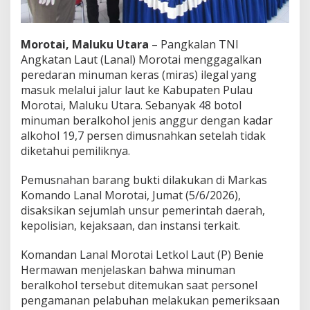
B
o
t
Morotai, Maluku Utara
– Pangkalan TNI
o
l
Angkatan Laut (Lanal) Morotai menggagalkan
A
peredaran minuman keras (miras) ilegal yang
n
masuk melalui jalur laut ke Kabupaten Pulau
g
Morotai, Maluku Utara. Sebanyak 48 botol
g
minuman beralkohol jenis anggur dengan kadar
u
r
alkohol 19,7 persen dimusnahkan setelah tidak
B
diketahui pemiliknya.
e
r
Pemusnahan barang bukti dilakukan di Markas
a
Komando Lanal Morotai, Jumat (5/6/2026),
l
k
disaksikan sejumlah unsur pemerintah daerah,
o
kepolisian, kejaksaan, dan instansi terkait.
h
o
Komandan Lanal Morotai Letkol Laut (P) Benie
l
Hermawan menjelaskan bahwa minuman
D
i
beralkohol tersebut ditemukan saat personel
m
pengamanan pelabuhan melakukan pemeriksaan
u