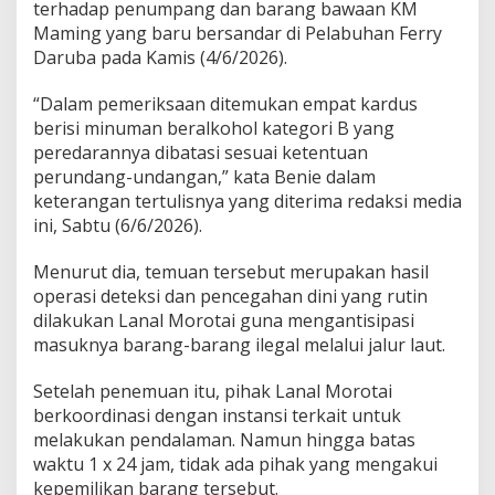
terhadap penumpang dan barang bawaan KM
s
Maming yang baru bersandar di Pelabuhan Ferry
n
a
Daruba pada Kamis (4/6/2026).
h
k
“Dalam pemeriksaan ditemukan empat kardus
a
berisi minuman beralkohol kategori B yang
n
peredarannya dibatasi sesuai ketentuan
perundang-undangan,” kata Benie dalam
keterangan tertulisnya yang diterima redaksi media
ini, Sabtu (6/6/2026).
Menurut dia, temuan tersebut merupakan hasil
operasi deteksi dan pencegahan dini yang rutin
dilakukan Lanal Morotai guna mengantisipasi
masuknya barang-barang ilegal melalui jalur laut.
Setelah penemuan itu, pihak Lanal Morotai
berkoordinasi dengan instansi terkait untuk
melakukan pendalaman. Namun hingga batas
waktu 1 x 24 jam, tidak ada pihak yang mengakui
kepemilikan barang tersebut.