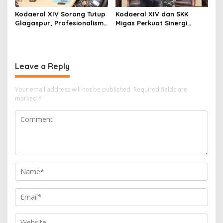
Kodaeral XIV Sorong Tutup
Kodaeral XIV dan SKK
Glagaspur, Profesionalisme
Migas Perkuat Sinergi
dan Kesiapsiagaan Prajurit
Pengamanan Energi di
Diuji
Papua-Maluku
Leave a Reply
Your email address will not be published.
Required fields are
marked
*