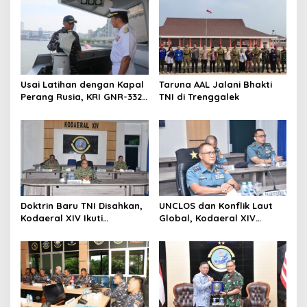
Usai Latihan dengan Kapal
Taruna AAL Jalani Bhakti
Perang Rusia, KRI GNR-332
TNI di Trenggalek
Sandar di Pangkalan
Angkatan Laut Jepang
Doktrin Baru TNI Disahkan,
UNCLOS dan Konflik Laut
Kodaeral XIV Ikuti
Global, Kodaeral XIV
Pengesahan Perisai Trisula
Sorong Ikuti Diskusi
Nusantara Secara Virtual
Strategis Kemlu-TNI AL