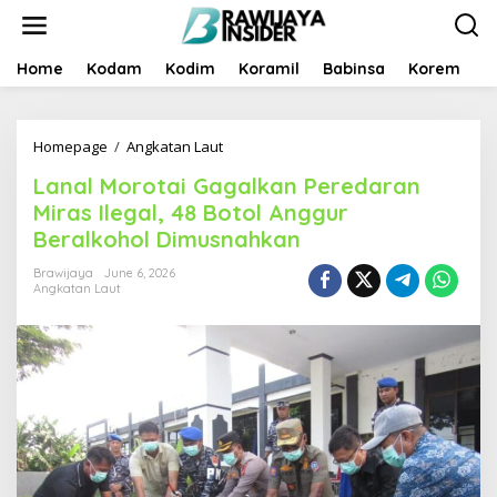
S
k
i
p
Home
Kodam
Kodim
Koramil
Babinsa
Korem
B
t
o
c
Homepage
/
Angkatan Laut
L
o
a
n
Lanal Morotai Gagalkan Peredaran
n
t
a
e
Miras Ilegal, 48 Botol Anggur
l
n
Beralkohol Dimusnahkan
M
t
o
Brawijaya
June 6, 2026
r
Angkatan Laut
o
t
a
i
G
a
g
a
l
k