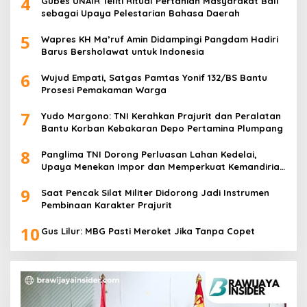
4
Gubes UNAIR Teliti Ritual Pertanian Masyarakat Bali
sebagai Upaya Pelestarian Bahasa Daerah
5
Wapres KH Ma’ruf Amin Didampingi Pangdam Hadiri
Barus Bersholawat untuk Indonesia
6
Wujud Empati, Satgas Pamtas Yonif 132/BS Bantu
Prosesi Pemakaman Warga
7
Yudo Margono: TNI Kerahkan Prajurit dan Peralatan
Bantu Korban Kebakaran Depo Pertamina Plumpang
8
Panglima TNI Dorong Perluasan Lahan Kedelai,
Upaya Menekan Impor dan Memperkuat Kemandirian
Pangan
9
Saat Pencak Silat Militer Didorong Jadi Instrumen
Pembinaan Karakter Prajurit
10
Gus Lilur: MBG Pasti Meroket Jika Tanpa Copet