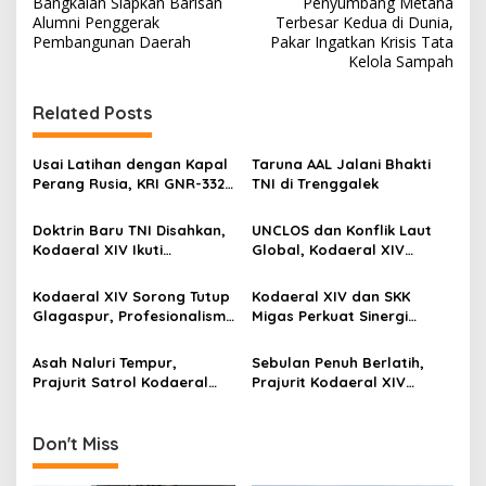
Bangkalan Siapkan Barisan
Penyumbang Metana
s
Alumni Penggerak
Terbesar Kedua di Dunia,
Pembangunan Daerah
Pakar Ingatkan Krisis Tata
t
Kelola Sampah
n
Related Posts
a
v
Usai Latihan dengan Kapal
Taruna AAL Jalani Bhakti
i
Perang Rusia, KRI GNR-332
TNI di Trenggalek
g
Sandar di Pangkalan
Angkatan Laut Jepang
Doktrin Baru TNI Disahkan,
UNCLOS dan Konflik Laut
a
Kodaeral XIV Ikuti
Global, Kodaeral XIV
t
Pengesahan Perisai Trisula
Sorong Ikuti Diskusi
Nusantara Secara Virtual
Strategis Kemlu-TNI AL
i
Kodaeral XIV Sorong Tutup
Kodaeral XIV dan SKK
Glagaspur, Profesionalisme
Migas Perkuat Sinergi
o
dan Kesiapsiagaan Prajurit
Pengamanan Energi di
n
Diuji
Papua-Maluku
Asah Naluri Tempur,
Sebulan Penuh Berlatih,
Prajurit Satrol Kodaeral
Prajurit Kodaeral XIV
XIV Sorong Intensifkan
Sorong Perkuat Kesiapan
Latihan Menembak
Tempur
Don't Miss