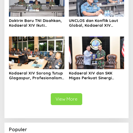
Doktrin Baru TNI Disahkan,
UNCLOS dan Konflik Laut
Kodaeral XIV Ikuti
Global, Kodaeral XIV
Pengesahan Perisai Trisula
Sorong Ikuti Diskusi
Nusantara Secara Virtual
Strategis Kemlu-TNI AL
Kodaeral XIV Sorong Tutup
Kodaeral XIV dan SKK
Glagaspur, Profesionalisme
Migas Perkuat Sinergi
dan Kesiapsiagaan Prajurit
Pengamanan Energi di
Diuji
Papua-Maluku
View More
Populer