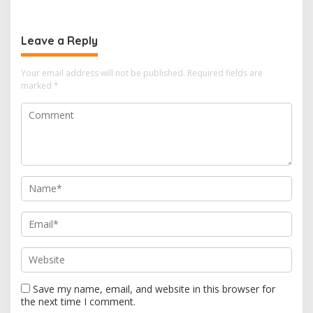
Bangsa Sejak Dini
Perbatasan
Leave a Reply
Your email address will not be published.
Required fields are
marked
*
Save my name, email, and website in this browser for
the next time I comment.