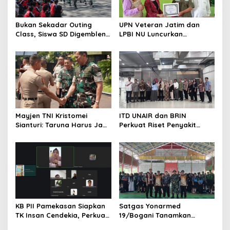
Bukan Sekadar Outing
UPN Veteran Jatim dan
Class, Siswa SD Digembleng
LPBI NU Luncurkan
Disiplin ala TNI
“Keluarga Siaga” Perkuat
Ketangguhan Bencana
Mayjen TNI Kristomei
ITD UNAIR dan BRIN
Sianturi: Taruna Harus Jadi
Perkuat Riset Penyakit
Teladan di Sekolah Rakyat
Tropis untuk Kemandirian
Kesehatan Nasional
KB PII Pamekasan Siapkan
Satgas Yonarmed
TK Insan Cendekia, Perkuat
19/Bogani Tanamkan
Fondasi Karakter Generasi
Nasionalisme Pelajar