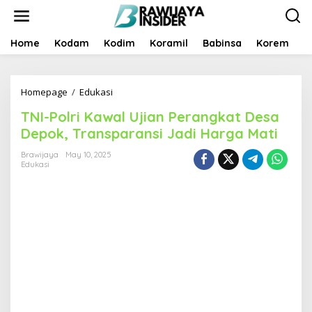
S
k
i
p
Home
Kodam
Kodim
Koramil
Babinsa
Korem
B
t
o
c
Homepage
/
Edukasi
T
o
N
n
TNI-Polri Kawal Ujian Perangkat Desa
I
t
-
e
Depok, Transparansi Jadi Harga Mati
P
n
o
t
Brawijaya
May 10, 2025
Edukasi
l
r
i
K
a
w
a
l
U
j
i
a