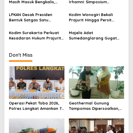
Masih Masuk Bengkalis,
Irhamni: Simposium
t
Desakan Perketat
Nasional SDA-LH Jadi
Pengawasan Menguat
Masukan Penting Perkuat
i
LPKAN Desak Presiden
Kodim Wonogiri Bekali
Penegakan Hukum
Bentuk Satgas Satu
Prajurit Hingga Persit
o
Lingkungan
Komando, Kejar Uang
dengan Penyuluhan Hukum,
n
Negara hingga Tambang
Ini Tujuannya
Kodim Surakarta Perkuat
Majelis Adat
Ilegal
Kesadaran Hukum Prajurit
Sumedanglarang Gugat
untuk Cegah Pelanggaran
Penolakan Dokumen
Geothermal Tampomas,
Siap Tempuh Sengketa
Don't Miss
Informasi
Operasi Pekat Toba 2026,
Geothermal Gunung
Polres Langkat Amankan 77
Tampomas Dipersoalkan,
Orang dan Ungkap
Masyarakat Adat Ajukan
Sejumlah Kasus
Sanggahan ke DLH Jawa
Barat