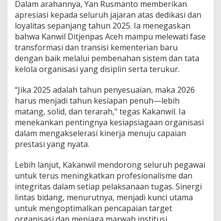
Dalam arahannya, Yan Rusmanto memberikan
t
apresiasi kepada seluruh jajaran atas dedikasi dan
e
g
loyalitas sepanjang tahun 2025. Ia menegaskan
i
bahwa Kanwil Ditjenpas Aceh mampu melewati fase
s
transformasi dan transisi kementerian baru
d
dengan baik melalui pembenahan sistem dan tata
a
kelola organisasi yang disiplin serta terukur.
n
U
k
“Jika 2025 adalah tahun penyesuaian, maka 2026
i
harus menjadi tahun kesiapan penuh—lebih
r
matang, solid, dan terarah,” tegas Kakanwil. Ia
P
menekankan pentingnya kesiapsiagaan organisasi
r
e
dalam mengakselerasi kinerja menuju capaian
s
prestasi yang nyata.
t
a
Lebih lanjut, Kakanwil mendorong seluruh pegawai
s
untuk terus meningkatkan profesionalisme dan
i
integritas dalam setiap pelaksanaan tugas. Sinergi
lintas bidang, menurutnya, menjadi kunci utama
untuk mengoptimalkan pencapaian target
organisasi dan menjaga marwah institusi