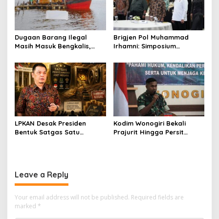
Dugaan Barang Ilegal
Brigjen Pol Muhammad
Masih Masuk Bengkalis,
Irhamni: Simposium
Desakan Perketat
Nasional SDA-LH Jadi
Pengawasan Menguat
Masukan Penting Perkuat
Penegakan Hukum
Lingkungan
LPKAN Desak Presiden
Kodim Wonogiri Bekali
Bentuk Satgas Satu
Prajurit Hingga Persit
Komando, Kejar Uang
dengan Penyuluhan Hukum,
Negara hingga Tambang
Ini Tujuannya
Ilegal
Leave a Reply
Your email address will not be published.
Required fields are
marked
*