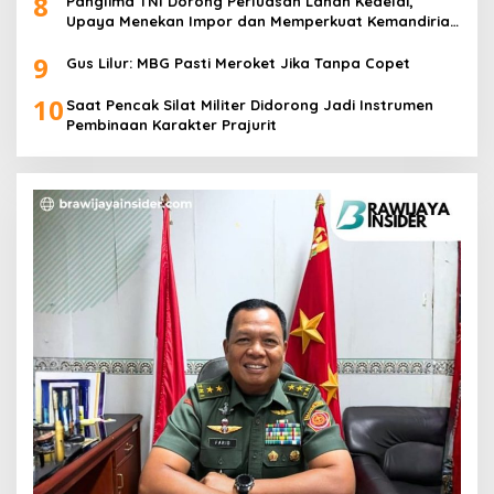
8
Panglima TNI Dorong Perluasan Lahan Kedelai,
Upaya Menekan Impor dan Memperkuat Kemandirian
Pangan
9
Gus Lilur: MBG Pasti Meroket Jika Tanpa Copet
10
Saat Pencak Silat Militer Didorong Jadi Instrumen
Pembinaan Karakter Prajurit