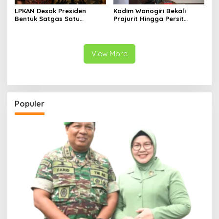
LPKAN Desak Presiden
Kodim Wonogiri Bekali
Bentuk Satgas Satu
Prajurit Hingga Persit
Komando, Kejar Uang
dengan Penyuluhan Hukum,
Negara hingga Tambang
Ini Tujuannya
Ilegal
View More
Populer