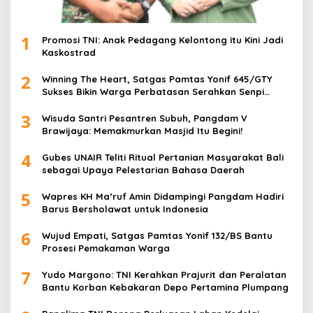
1
Promosi TNI: Anak Pedagang Kelontong itu Kini Jadi
Kaskostrad
2
Winning The Heart, Satgas Pamtas Yonif 645/GTY
Sukses Bikin Warga Perbatasan Serahkan Senpi
Rakitan
3
Wisuda Santri Pesantren Subuh, Pangdam V
Brawijaya: Memakmurkan Masjid Itu Begini!
4
Gubes UNAIR Teliti Ritual Pertanian Masyarakat Bali
sebagai Upaya Pelestarian Bahasa Daerah
5
Wapres KH Ma’ruf Amin Didampingi Pangdam Hadiri
Barus Bersholawat untuk Indonesia
6
Wujud Empati, Satgas Pamtas Yonif 132/BS Bantu
Prosesi Pemakaman Warga
7
Yudo Margono: TNI Kerahkan Prajurit dan Peralatan
Bantu Korban Kebakaran Depo Pertamina Plumpang