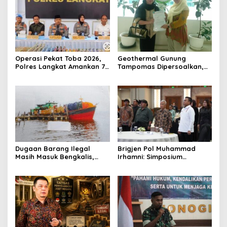
Operasi Pekat Toba 2026,
Geothermal Gunung
Polres Langkat Amankan 77
Tampomas Dipersoalkan,
Orang dan Ungkap
Masyarakat Adat Ajukan
Sejumlah Kasus
Sanggahan ke DLH Jawa
Barat
Dugaan Barang Ilegal
Brigjen Pol Muhammad
Masih Masuk Bengkalis,
Irhamni: Simposium
Desakan Perketat
Nasional SDA-LH Jadi
Pengawasan Menguat
Masukan Penting Perkuat
Penegakan Hukum
Lingkungan