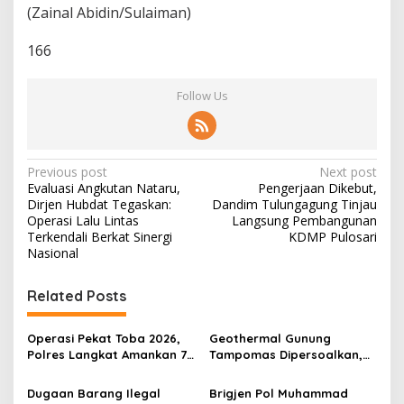
(Zainal Abidin/Sulaiman)
166
Follow Us
P
Previous post
Next post
Evaluasi Angkutan Nataru,
Pengerjaan Dikebut,
o
Dirjen Hubdat Tegaskan:
Dandim Tulungagung Tinjau
s
Operasi Lalu Lintas
Langsung Pembangunan
Terkendali Berkat Sinergi
KDMP Pulosari
t
Nasional
n
Related Posts
a
v
Operasi Pekat Toba 2026,
Geothermal Gunung
i
Polres Langkat Amankan 77
Tampomas Dipersoalkan,
g
Orang dan Ungkap
Masyarakat Adat Ajukan
Sejumlah Kasus
Sanggahan ke DLH Jawa
Dugaan Barang Ilegal
Brigjen Pol Muhammad
a
Barat