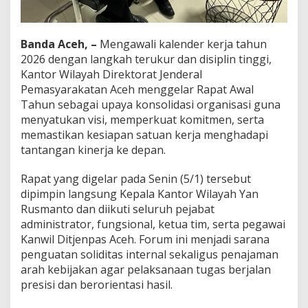
n
,
S
Banda Aceh, –
Mengawali kalender kerja tahun
i
a
2026 dengan langkah terukur dan disiplin tinggi,
p
Kantor Wilayah Direktorat Jenderal
J
Pemasyarakatan Aceh
menggelar Rapat Awal
a
Tahun sebagai upaya konsolidasi organisasi guna
l
menyatukan visi, memperkuat komitmen, serta
a
n
memastikan kesiapan satuan kerja menghadapi
k
tantangan kinerja ke depan.
a
n
Rapat yang digelar pada Senin (5/1) tersebut
P
dipimpin langsung Kepala Kantor Wilayah Yan
r
o
Rusmanto dan diikuti seluruh pejabat
g
administrator, fungsional, ketua tim, serta pegawai
r
Kanwil Ditjenpas Aceh. Forum ini menjadi sarana
a
penguatan soliditas internal sekaligus penajaman
m
S
arah kebijakan agar pelaksanaan tugas berjalan
t
presisi dan berorientasi hasil.
r
a