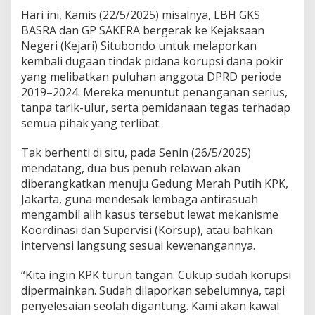
r
Hari ini, Kamis (22/5/2025) misalnya, LBH GKS
i
BASRA dan GP SAKERA bergerak ke Kejaksaan
d
Negeri (Kejari) Situbondo untuk melaporkan
a
n
kembali dugaan tindak pidana korupsi dana pokir
K
yang melibatkan puluhan anggota DPRD periode
P
2019–2024. Mereka menuntut penanganan serius,
K
tanpa tarik-ulur, serta pemidanaan tegas terhadap
semua pihak yang terlibat.
Tak berhenti di situ, pada Senin (26/5/2025)
mendatang, dua bus penuh relawan akan
diberangkatkan menuju Gedung Merah Putih KPK,
Jakarta, guna mendesak lembaga antirasuah
mengambil alih kasus tersebut lewat mekanisme
Koordinasi dan Supervisi (Korsup), atau bahkan
intervensi langsung sesuai kewenangannya.
“Kita ingin KPK turun tangan. Cukup sudah korupsi
dipermainkan. Sudah dilaporkan sebelumnya, tapi
penyelesaian seolah digantung. Kami akan kawal