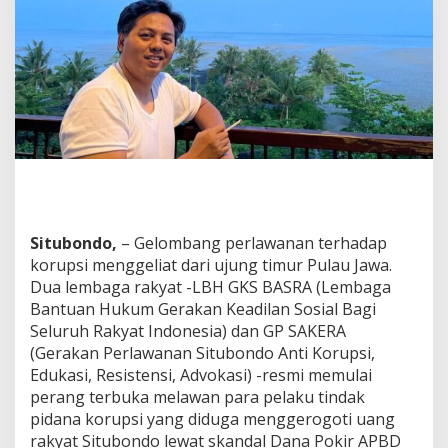
r
u
p
s
i
:
L
B
H
G
K
S
B
Situbondo,
– Gelombang perlawanan terhadap
A
S
korupsi menggeliat dari ujung timur Pulau Jawa.
R
Dua lembaga rakyat -LBH GKS BASRA (Lembaga
A
Bantuan Hukum Gerakan Keadilan Sosial Bagi
d
Seluruh Rakyat Indonesia) dan GP SAKERA
a
n
(Gerakan Perlawanan Situbondo Anti Korupsi,
G
Edukasi, Resistensi, Advokasi) -resmi memulai
P
perang terbuka melawan para pelaku tindak
S
pidana korupsi yang diduga menggerogoti uang
A
rakyat Situbondo lewat skandal Dana Pokir APBD
K