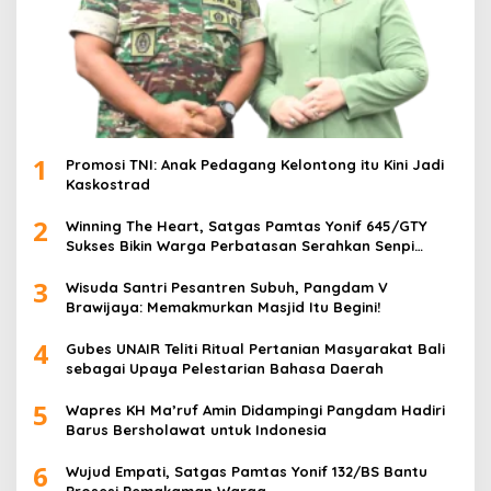
1
Promosi TNI: Anak Pedagang Kelontong itu Kini Jadi
Kaskostrad
2
Winning The Heart, Satgas Pamtas Yonif 645/GTY
Sukses Bikin Warga Perbatasan Serahkan Senpi
Rakitan
3
Wisuda Santri Pesantren Subuh, Pangdam V
Brawijaya: Memakmurkan Masjid Itu Begini!
4
Gubes UNAIR Teliti Ritual Pertanian Masyarakat Bali
sebagai Upaya Pelestarian Bahasa Daerah
5
Wapres KH Ma’ruf Amin Didampingi Pangdam Hadiri
Barus Bersholawat untuk Indonesia
6
Wujud Empati, Satgas Pamtas Yonif 132/BS Bantu
Prosesi Pemakaman Warga