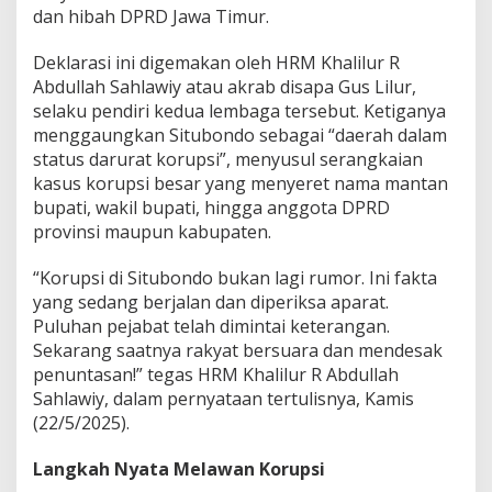
E
dan hibah DPRD Jawa Timur.
R
A
Deklarasi ini digemakan oleh HRM Khalilur R
M
Abdullah Sahlawiy atau akrab disapa Gus Lilur,
e
selaku pendiri kedua lembaga tersebut. Ketiganya
l
a
menggaungkan Situbondo sebagai “daerah dalam
w
status darurat korupsi”, menyusul serangkaian
a
kasus korupsi besar yang menyeret nama mantan
n
bupati, wakil bupati, hingga anggota DPRD
,
S
provinsi maupun kabupaten.
i
a
“Korupsi di Situbondo bukan lagi rumor. Ini fakta
p
yang sedang berjalan dan diperiksa aparat.
K
Puluhan pejabat telah dimintai keterangan.
e
p
Sekarang saatnya rakyat bersuara dan mendesak
u
penuntasan!” tegas HRM Khalilur R Abdullah
n
Sahlawiy, dalam pernyataan tertulisnya, Kamis
g
(22/5/2025).
K
e
j
Langkah Nyata Melawan Korupsi
a