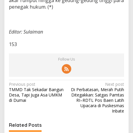
akar rumput hingga ke gedung-gedung tinggi para
penegak hukum. (*)
Editor: Sulaiman
153
Follow Us
P
Previous post
Next post
TMMD Tak Sekadar Bangun
Di Perbatasan, Merah Putih
o
Desa, Tapi Juga Asa UMKM
Ditegakkan: Satgas Pamtas
s
di Dumai
RI–RDTL Pos Baen Latih
Upacara di Puskesmas
t
Inbate
n
Related Posts
a