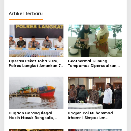
Artikel Terbaru
Operasi Pekat Toba 2026,
Geothermal Gunung
Polres Langkat Amankan 77
Tampomas Dipersoalkan,
Orang dan Ungkap
Masyarakat Adat Ajukan
Sejumlah Kasus
Sanggahan ke DLH Jawa
Barat
Dugaan Barang Ilegal
Brigjen Pol Muhammad
Masih Masuk Bengkalis,
Irhamni: Simposium
Desakan Perketat
Nasional SDA-LH Jadi
Pengawasan Menguat
Masukan Penting Perkuat