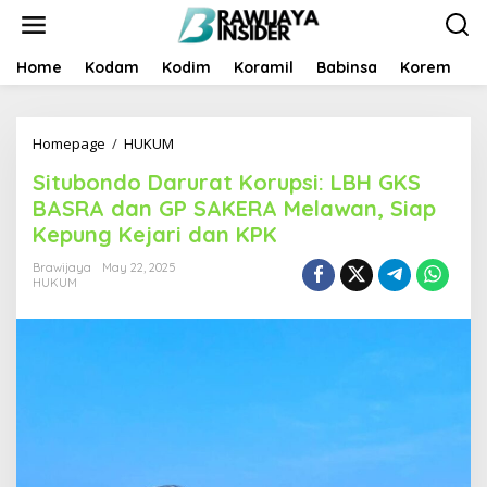
S
k
i
p
Home
Kodam
Kodim
Koramil
Babinsa
Korem
B
t
o
c
Homepage
/
HUKUM
S
o
i
n
Situbondo Darurat Korupsi: LBH GKS
t
t
u
e
BASRA dan GP SAKERA Melawan, Siap
b
n
Kepung Kejari dan KPK
o
t
n
Brawijaya
May 22, 2025
d
HUKUM
o
D
a
r
u
r
a
t
K
o