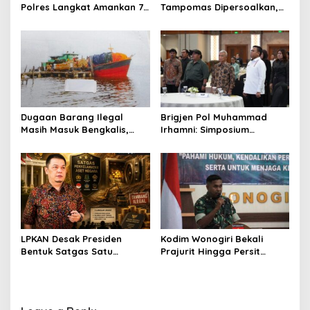
Polres Langkat Amankan 77
Tampomas Dipersoalkan,
Orang dan Ungkap
Masyarakat Adat Ajukan
Sejumlah Kasus
Sanggahan ke DLH Jawa
Barat
Dugaan Barang Ilegal
Brigjen Pol Muhammad
Masih Masuk Bengkalis,
Irhamni: Simposium
Desakan Perketat
Nasional SDA-LH Jadi
Pengawasan Menguat
Masukan Penting Perkuat
Penegakan Hukum
Lingkungan
LPKAN Desak Presiden
Kodim Wonogiri Bekali
Bentuk Satgas Satu
Prajurit Hingga Persit
Komando, Kejar Uang
dengan Penyuluhan Hukum,
Negara hingga Tambang
Ini Tujuannya
Ilegal