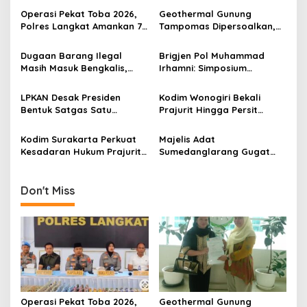
v
Operasi Pekat Toba 2026,
Geothermal Gunung
i
Polres Langkat Amankan 77
Tampomas Dipersoalkan,
g
Orang dan Ungkap
Masyarakat Adat Ajukan
Sejumlah Kasus
Sanggahan ke DLH Jawa
Dugaan Barang Ilegal
Brigjen Pol Muhammad
a
Barat
Masih Masuk Bengkalis,
Irhamni: Simposium
t
Desakan Perketat
Nasional SDA-LH Jadi
Pengawasan Menguat
Masukan Penting Perkuat
i
LPKAN Desak Presiden
Kodim Wonogiri Bekali
Penegakan Hukum
Bentuk Satgas Satu
Prajurit Hingga Persit
o
Lingkungan
Komando, Kejar Uang
dengan Penyuluhan Hukum,
n
Negara hingga Tambang
Ini Tujuannya
Kodim Surakarta Perkuat
Majelis Adat
Ilegal
Kesadaran Hukum Prajurit
Sumedanglarang Gugat
untuk Cegah Pelanggaran
Penolakan Dokumen
Geothermal Tampomas,
Siap Tempuh Sengketa
Don't Miss
Informasi
Operasi Pekat Toba 2026,
Geothermal Gunung