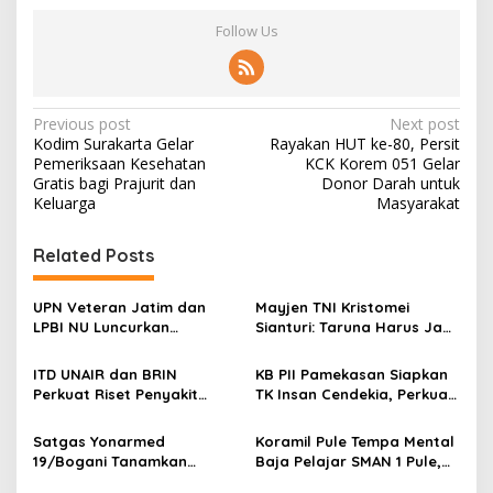
Follow Us
P
Previous post
Next post
Kodim Surakarta Gelar
Rayakan HUT ke-80, Persit
o
Pemeriksaan Kesehatan
KCK Korem 051 Gelar
s
Gratis bagi Prajurit dan
Donor Darah untuk
Keluarga
Masyarakat
t
n
Related Posts
a
v
UPN Veteran Jatim dan
Mayjen TNI Kristomei
LPBI NU Luncurkan
Sianturi: Taruna Harus Jadi
i
“Keluarga Siaga” Perkuat
Teladan di Sekolah Rakyat
g
Ketangguhan Bencana
ITD UNAIR dan BRIN
KB PII Pamekasan Siapkan
Perkuat Riset Penyakit
TK Insan Cendekia, Perkuat
a
Tropis untuk Kemandirian
Fondasi Karakter Generasi
t
Kesehatan Nasional
Bangsa Sejak Dini
Satgas Yonarmed
Koramil Pule Tempa Mental
i
19/Bogani Tanamkan
Baja Pelajar SMAN 1 Pule,
Nasionalisme Pelajar
Mountaineering Jadi