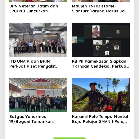
UPN Veteran Jatim dan
Mayjen TNI Kristomei
LPBI NU Luncurkan
Sianturi: Taruna Harus Jadi
“Keluarga Siaga” Perkuat
Teladan di Sekolah Rakyat
Ketangguhan Bencana
ITD UNAIR dan BRIN
KB PII Pamekasan Siapkan
Perkuat Riset Penyakit
TK Insan Cendekia, Perkuat
Tropis untuk Kemandirian
Fondasi Karakter Generasi
Kesehatan Nasional
Bangsa Sejak Dini
Satgas Yonarmed
Koramil Pule Tempa Mental
19/Bogani Tanamkan
Baja Pelajar SMAN 1 Pule,
Nasionalisme Pelajar
Mountaineering Jadi
Perbatasan
Wahana Pendidikan
Karakter