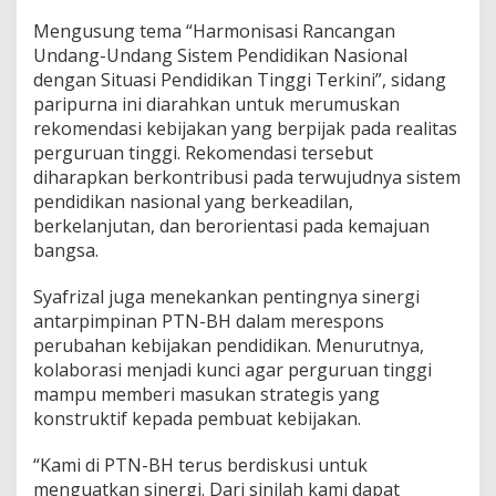
a
Mengusung tema “Harmonisasi Rancangan
n
Undang-Undang Sistem Pendidikan Nasional
T
i
dengan Situasi Pendidikan Tinggi Terkini”, sidang
n
paripurna ini diarahkan untuk merumuskan
g
rekomendasi kebijakan yang berpijak pada realitas
g
perguruan tinggi. Rekomendasi tersebut
i
diharapkan berkontribusi pada terwujudnya sistem
pendidikan nasional yang berkeadilan,
berkelanjutan, dan berorientasi pada kemajuan
bangsa.
Syafrizal juga menekankan pentingnya sinergi
antarpimpinan PTN-BH dalam merespons
perubahan kebijakan pendidikan. Menurutnya,
kolaborasi menjadi kunci agar perguruan tinggi
mampu memberi masukan strategis yang
konstruktif kepada pembuat kebijakan.
“Kami di PTN-BH terus berdiskusi untuk
menguatkan sinergi. Dari sinilah kami dapat