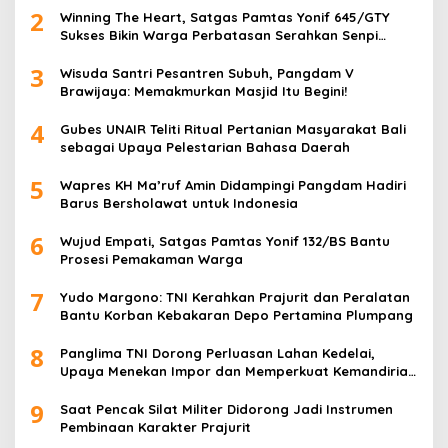
2
Winning The Heart, Satgas Pamtas Yonif 645/GTY
Sukses Bikin Warga Perbatasan Serahkan Senpi
Rakitan
3
Wisuda Santri Pesantren Subuh, Pangdam V
Brawijaya: Memakmurkan Masjid Itu Begini!
4
Gubes UNAIR Teliti Ritual Pertanian Masyarakat Bali
sebagai Upaya Pelestarian Bahasa Daerah
5
Wapres KH Ma’ruf Amin Didampingi Pangdam Hadiri
Barus Bersholawat untuk Indonesia
6
Wujud Empati, Satgas Pamtas Yonif 132/BS Bantu
Prosesi Pemakaman Warga
7
Yudo Margono: TNI Kerahkan Prajurit dan Peralatan
Bantu Korban Kebakaran Depo Pertamina Plumpang
8
Panglima TNI Dorong Perluasan Lahan Kedelai,
Upaya Menekan Impor dan Memperkuat Kemandirian
Pangan
9
Saat Pencak Silat Militer Didorong Jadi Instrumen
Pembinaan Karakter Prajurit