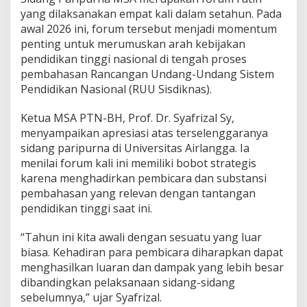
n
yang dilaksanakan empat kali dalam setahun. Pada
a
awal 2026 ini, forum tersebut menjadi momentum
s
penting untuk merumuskan arah kebijakan
d
e
pendidikan tinggi nasional di tengah proses
n
pembahasan Rancangan Undang-Undang Sistem
g
Pendidikan Nasional (RUU Sisdiknas).
a
n
Ketua MSA PTN-BH, Prof. Dr. Syafrizal Sy,
D
i
menyampaikan apresiasi atas terselenggaranya
n
sidang paripurna di Universitas Airlangga. Ia
a
menilai forum kali ini memiliki bobot strategis
m
karena menghadirkan pembicara dan substansi
i
pembahasan yang relevan dengan tantangan
k
a
pendidikan tinggi saat ini.
P
e
“Tahun ini kita awali dengan sesuatu yang luar
n
biasa. Kehadiran para pembicara diharapkan dapat
d
menghasilkan luaran dan dampak yang lebih besar
i
d
dibandingkan pelaksanaan sidang-sidang
i
sebelumnya,” ujar Syafrizal.
k