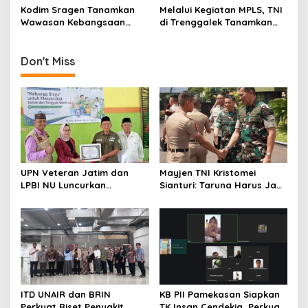
o
Perbatasan
Wahana Pendidikan
Kodim Sragen Tanamkan
Melalui Kegiatan MPLS, TNI
n
Karakter
Wawasan Kebangsaan
di Trenggalek Tanamkan
Saat MPLS, Ingatkan
Disiplin dan Nilai
Pelajar Tentang Hal Ini
Kebangsaan
Don't Miss
UPN Veteran Jatim dan
Mayjen TNI Kristomei
LPBI NU Luncurkan
Sianturi: Taruna Harus Jadi
“Keluarga Siaga” Perkuat
Teladan di Sekolah Rakyat
Ketangguhan Bencana
ITD UNAIR dan BRIN
KB PII Pamekasan Siapkan
Perkuat Riset Penyakit
TK Insan Cendekia, Perkuat