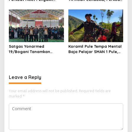
Tropis untuk Kemandirian
Fondasi Karakter Generasi
Kesehatan Nasional
Bangsa Sejak Dini
Satgas Yonarmed
Koramil Pule Tempa Mental
19/Bogani Tanamkan
Baja Pelajar SMAN 1 Pule,
Nasionalisme Pelajar
Mountaineering Jadi
Perbatasan
Wahana Pendidikan
Karakter
Leave a Reply
Your email address will not be published.
Required fields are
marked
*