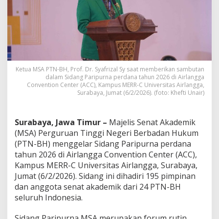
a
h
a
s
S
i
n
k
Ketua MSA PTN-BH, Prof. Dr. Syafrizal Sy saat memberikan sambutan
r
dalam Sidang Paripurna perdana tahun 2026 di Airlangga
o
Convention Center (ACC), Kampus MERR-C Universitas Airlangga,
n
Surabaya, Jumat (6/2/2026). (foto: Khefti Unair)
i
s
a
Surabaya, Jawa Timur –
Majelis Senat Akademik
s
(MSA) Perguruan Tinggi Negeri Berbadan Hukum
i
(PTN-BH) menggelar Sidang Paripurna perdana
R
tahun 2026 di Airlangga Convention Center (ACC),
U
U
Kampus MERR-C Universitas Airlangga, Surabaya,
S
Jumat (6/2/2026). Sidang ini dihadiri 195 pimpinan
i
dan anggota senat akademik dari 24 PTN-BH
s
seluruh Indonesia.
d
i
k
Sidang Paripurna MSA merupakan forum rutin