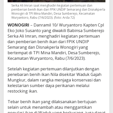
h
Serka Ali Imran saat menghadiri kegiatan pertemuan dan
M
pemberian benih ikan dari FPIK UNDIP Semarang dan Disnakperla
u
Wonogiri di TPI Mina Mandiri, Desa Sumberejo, Kecamatan
n
Wuryantoro, Rabu (7/6/2023). (foto: Arda 72)
g
WONOGIRI
– Danramil 10/ Wuryantoro Kapten Cpl
k
u
Eko Joko Susanto yang diwakili Babinsa Sumberejo
r
Serka Ali Imran, menghadiri kegiatan pertemuan
dan pemberian benih ikan dari FPIK UNDIP
Semarang dan Disnakperla Wonogiri yang
bertempat di TPI Mina Mandiri, Desa Sumberejo,
Kecamatan Wuryantoro, Rabu (7/6/2023).
Setelah kegiatan pertemuan dilanjutkan dengan
penebaran benih ikan Nila disekitar Waduk Gajah
Mungkur, dalam rangka menjaga konservasi dan
kelestarian sumber daya perikanan melalui
restocking ikan.
Tebar benih ikan yang dilaksanakan bertujuan
selain untuk menambah atau menggantikan
populasi ikan di Waduk yang berkurang, juga dapat