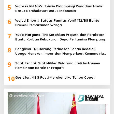
5
Wapres KH Ma’ruf Amin Didampingi Pangdam Hadiri
Barus Bersholawat untuk Indonesia
6
Wujud Empati, Satgas Pamtas Yonif 132/BS Bantu
Prosesi Pemakaman Warga
7
Yudo Margono: TNI Kerahkan Prajurit dan Peralatan
Bantu Korban Kebakaran Depo Pertamina Plumpang
8
Panglima TNI Dorong Perluasan Lahan Kedelai,
Upaya Menekan Impor dan Memperkuat Kemandirian
Pangan
9
Saat Pencak Silat Militer Didorong Jadi Instrumen
Pembinaan Karakter Prajurit
10
Gus Lilur: MBG Pasti Meroket Jika Tanpa Copet