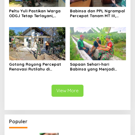
Peltu Yuli Pastikan Warga
Babinsa dan PPL Ngrampal
ODGJ Tetap Terlayani,
Percepat Tanam MT III,
Humanisme TNI Hadir di
Kejar Target Luas Tambah
Tengah Masyarakat
Tanam di Sragen
Gotong Royong Percepat
Sapaan Sehari-hari
Renovasi Rutilahu di
Babinsa yang Menjadi
Tulungagung, Babinsa
Jembatan Solusi bagi
Turun Langsung Bantu
Warga Desa
Warga
View More
Populer