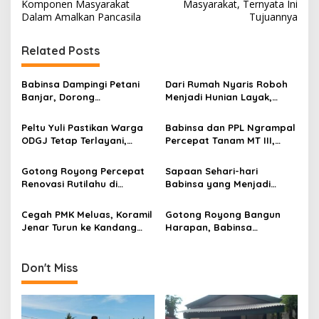
s
Komponen Masyarakat
Masyarakat, Ternyata Ini
Dalam Amalkan Pancasila
Tujuannya
t
n
Related Posts
a
v
Babinsa Dampingi Petani
Dari Rumah Nyaris Roboh
Banjar, Dorong
Menjadi Hunian Layak,
i
Produktivitas dan
Babinsa Kedungwaru
g
Ketahanan Pangan
Wujudkan Harapan Ibu Feri
Peltu Yuli Pastikan Warga
Babinsa dan PPL Ngrampal
ODGJ Tetap Terlayani,
Percepat Tanam MT III,
a
Humanisme TNI Hadir di
Kejar Target Luas Tambah
t
Tengah Masyarakat
Tanam di Sragen
Gotong Royong Percepat
Sapaan Sehari-hari
i
Renovasi Rutilahu di
Babinsa yang Menjadi
Tulungagung, Babinsa
Jembatan Solusi bagi
o
Turun Langsung Bantu
Warga Desa
Cegah PMK Meluas, Koramil
Gotong Royong Bangun
n
Warga
Jenar Turun ke Kandang
Harapan, Babinsa
dan Ingatkan Peternak
Dampingi Program Rutilahu
Waspadai Gejala Awal
bagi Warga Kurang Mampu
di Tulungagung
Don't Miss