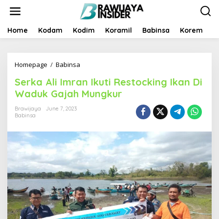
S
k
i
p
Home
Kodam
Kodim
Koramil
Babinsa
Korem
B
t
o
c
Homepage
/
Babinsa
S
o
e
n
Serka Ali Imran Ikuti Restocking Ikan Di
r
t
k
e
Waduk Gajah Mungkur
a
n
A
t
Brawijaya
June 7, 2023
Babinsa
l
i
I
m
r
a
n
I
k
u
t
i