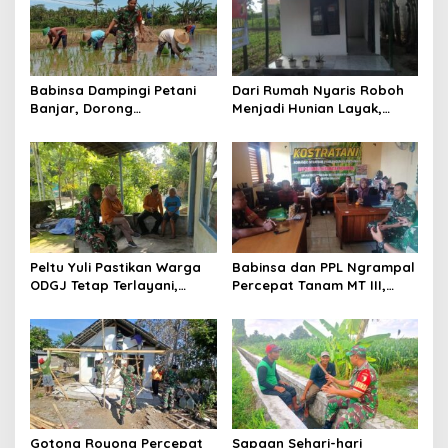
Babinsa Dampingi Petani
Dari Rumah Nyaris Roboh
Banjar, Dorong
Menjadi Hunian Layak,
Produktivitas dan
Babinsa Kedungwaru
Ketahanan Pangan
Wujudkan Harapan Ibu Feri
Peltu Yuli Pastikan Warga
Babinsa dan PPL Ngrampal
ODGJ Tetap Terlayani,
Percepat Tanam MT III,
Humanisme TNI Hadir di
Kejar Target Luas Tambah
Tengah Masyarakat
Tanam di Sragen
Gotong Royong Percepat
Sapaan Sehari-hari