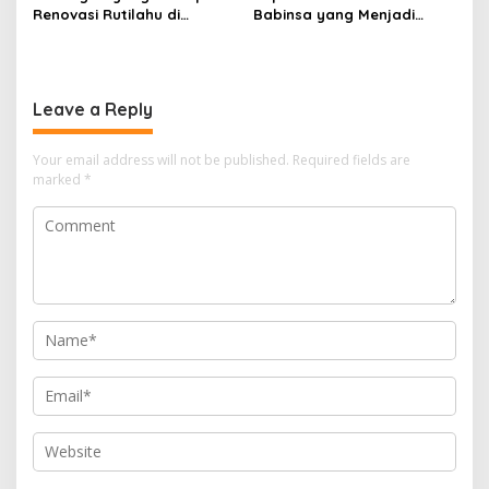
Renovasi Rutilahu di
Babinsa yang Menjadi
Tulungagung, Babinsa
Jembatan Solusi bagi
Turun Langsung Bantu
Warga Desa
Warga
Leave a Reply
Your email address will not be published.
Required fields are
marked
*