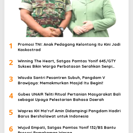
1
Promosi TNI: Anak Pedagang Kelontong itu Kini Jadi
Kaskostrad
2
Winning The Heart, Satgas Pamtas Yonif 645/GTY
Sukses Bikin Warga Perbatasan Serahkan Senpi
Rakitan
3
Wisuda Santri Pesantren Subuh, Pangdam V
Brawijaya: Memakmurkan Masjid Itu Begini!
4
Gubes UNAIR Teliti Ritual Pertanian Masyarakat Bali
sebagai Upaya Pelestarian Bahasa Daerah
5
Wapres KH Ma’ruf Amin Didampingi Pangdam Hadiri
Barus Bersholawat untuk Indonesia
6
Wujud Empati, Satgas Pamtas Yonif 132/BS Bantu
Prosesi Pemakaman Warga