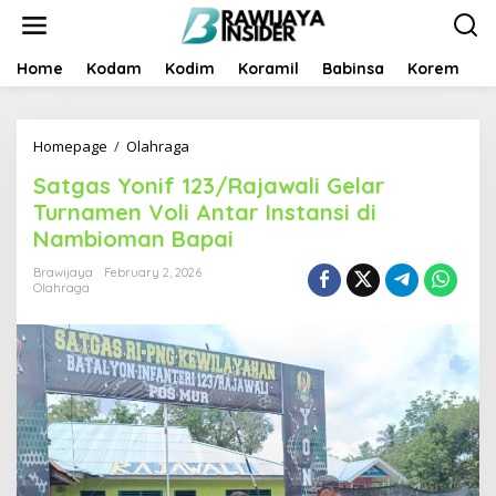
S
k
i
p
Home
Kodam
Kodim
Koramil
Babinsa
Korem
B
t
o
c
Homepage
/
Olahraga
S
o
a
n
Satgas Yonif 123/Rajawali Gelar
t
t
g
e
Turnamen Voli Antar Instansi di
a
n
Nambioman Bapai
s
t
Y
Brawijaya
February 2, 2026
o
Olahraga
n
i
f
1
2
3
/
R
a
j