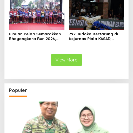
Bhayangkara ke-80 di
Papua Barat
Ribuan Pelari Semarakkan
792 Judoka Bertarung di
Bhayangkara Run 2026,
Kejurnas Piala KASAD,
Soliditas TNI-Polri dan
Pembinaan Atlet Nasional
Pemda Menguat di Blitar
Diperkuat
View More
Populer