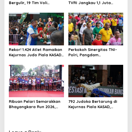
Bergulir, 19 Tim Voli
TVRI Jangkau 1,1 Juta
Perebutkan Gelar Juara
Warga, UMKM Ikut
Terdongkrak
Rekor! 1.424 Atlet Ramaikan
Perkokoh Sinergitas TNI-
Kejurnas Judo Piala KASAD
Polri, Pangdam
XVI 2026, KASAD: Lahirkan
XVIII/Kasuari Hadiri
Juara untuk Indonesia
Olahraga Bersama Hari
Bhayangkara ke-80 di
Papua Barat
Ribuan Pelari Semarakkan
792 Judoka Bertarung di
Bhayangkara Run 2026,
Kejurnas Piala KASAD,
Soliditas TNI-Polri dan
Pembinaan Atlet Nasional
Pemda Menguat di Blitar
Diperkuat