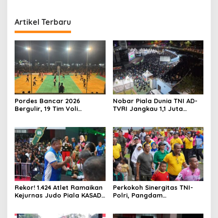
Artikel Terbaru
Pordes Bancar 2026
Nobar Piala Dunia TNI AD-
Bergulir, 19 Tim Voli
TVRI Jangkau 1,1 Juta
Perebutkan Gelar Juara
Warga, UMKM Ikut
Terdongkrak
Rekor! 1.424 Atlet Ramaikan
Perkokoh Sinergitas TNI-
Kejurnas Judo Piala KASAD
Polri, Pangdam
XVI 2026, KASAD: Lahirkan
XVIII/Kasuari Hadiri
Juara untuk Indonesia
Olahraga Bersama Hari