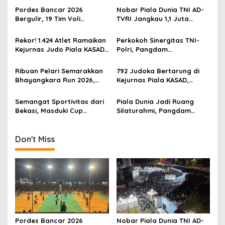
v
Pordes Bancar 2026
Nobar Piala Dunia TNI AD-
Bergulir, 19 Tim Voli
TVRI Jangkau 1,1 Juta
i
Perebutkan Gelar Juara
Warga, UMKM Ikut
g
Terdongkrak
Rekor! 1.424 Atlet Ramaikan
Perkokoh Sinergitas TNI-
Kejurnas Judo Piala KASAD
Polri, Pangdam
a
XVI 2026, KASAD: Lahirkan
XVIII/Kasuari Hadiri
t
Juara untuk Indonesia
Olahraga Bersama Hari
Ribuan Pelari Semarakkan
792 Judoka Bertarung di
Bhayangkara ke-80 di
i
Bhayangkara Run 2026,
Kejurnas Piala KASAD,
Papua Barat
Soliditas TNI-Polri dan
Pembinaan Atlet Nasional
o
Pemda Menguat di Blitar
Diperkuat
Semangat Sportivitas dari
Piala Dunia Jadi Ruang
n
Bekasi, Masduki Cup
Silaturahmi, Pangdam
Dorong Lahirnya Atlet Tenis
Kasuari Berbaur dengan
Meja Berprestasi
Warga Manokwari
Don't Miss
Pordes Bancar 2026
Nobar Piala Dunia TNI AD-