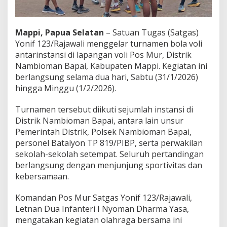
a
r
I
Mappi, Papua Selatan
– Satuan Tugas (Satgas)
n
s
Yonif 123/Rajawali menggelar turnamen bola voli
t
antarinstansi di lapangan voli Pos Mur, Distrik
a
Nambioman Bapai, Kabupaten Mappi. Kegiatan ini
n
berlangsung selama dua hari, Sabtu (31/1/2026)
s
hingga Minggu (1/2/2026).
i
d
i
Turnamen tersebut diikuti sejumlah instansi di
N
Distrik Nambioman Bapai, antara lain unsur
a
Pemerintah Distrik, Polsek Nambioman Bapai,
m
personel Batalyon TP 819/PIBP, serta perwakilan
b
i
sekolah-sekolah setempat. Seluruh pertandingan
o
berlangsung dengan menjunjung sportivitas dan
m
kebersamaan.
a
n
Komandan Pos Mur Satgas Yonif 123/Rajawali,
B
a
Letnan Dua Infanteri I Nyoman Dharma Yasa,
p
mengatakan kegiatan olahraga bersama ini
a