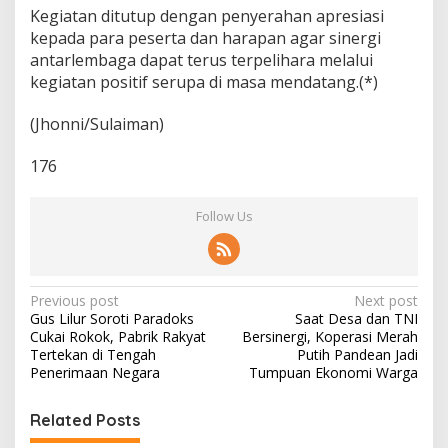
Kegiatan ditutup dengan penyerahan apresiasi
kepada para peserta dan harapan agar sinergi
antarlembaga dapat terus terpelihara melalui
kegiatan positif serupa di masa mendatang.(*)
(Jhonni/Sulaiman)
176
Follow Us
P
Previous post
Next post
Gus Lilur Soroti Paradoks
Saat Desa dan TNI
o
Cukai Rokok, Pabrik Rakyat
Bersinergi, Koperasi Merah
s
Tertekan di Tengah
Putih Pandean Jadi
Penerimaan Negara
Tumpuan Ekonomi Warga
t
n
Related Posts
a