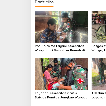
Don't Miss
Pos Bolakme Layani Kesehatan
Satgas Y
Warga dari Rumah ke Rumah di
Warga, 
Papua Pegunungan
Menjang
Nawa
Layanan Kesehatan Gratis
TNI dan 
Satgas Pamtas Jangkau Warga
Layanan 
Naikere, Perkuat Akses Medis di
Jangkau 
Papua Barat