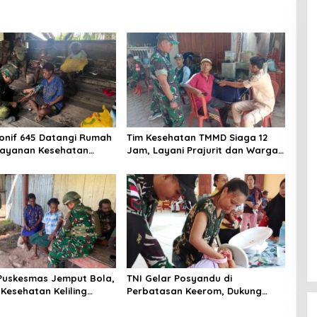
onif 645 Datangi Rumah
Tim Kesehatan TMMD Siaga 12
Layanan Kesehatan
Jam, Layani Prajurit dan Warga
kau Kampung Muara
di Lokasi Pembangunan
Serengan
Puskesmas Jemput Bola,
TNI Gelar Posyandu di
Kesehatan Keliling
Perbatasan Keerom, Dukung
Warga Apalapsili
Pencegahan Stunting Anak
Papua