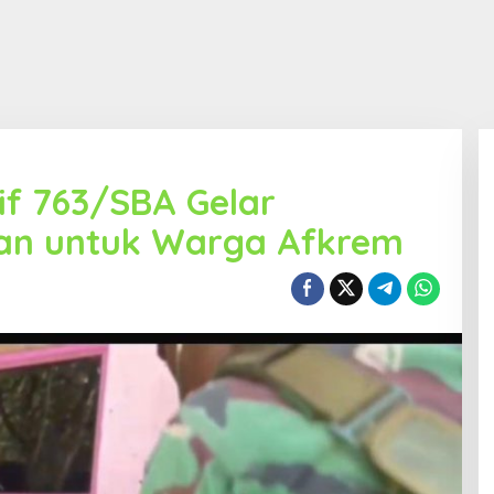
f 763/SBA Gelar
an untuk Warga Afkrem