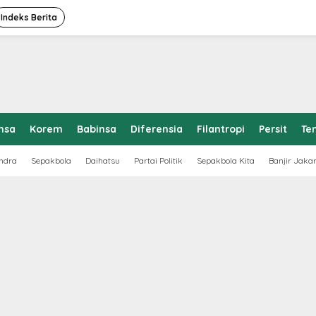
Indeks Berita
nsa
Korem
Babinsa
Diferensia
Filantropi
Persit
Te
ndra
Sepakbola
Daihatsu
Partai Politik
Sepakbola Kita
Banjir Jaka