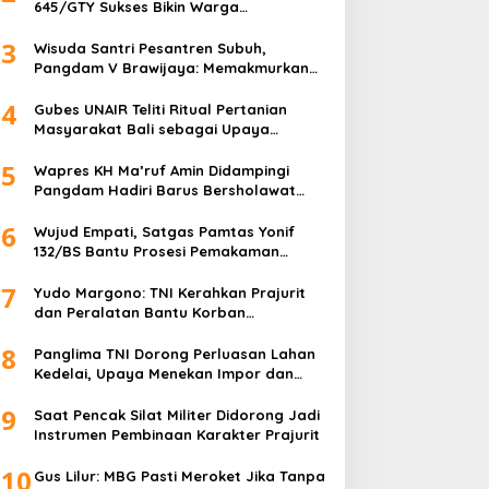
645/GTY Sukses Bikin Warga
Perbatasan Serahkan Senpi Rakitan
3
Wisuda Santri Pesantren Subuh,
Pangdam V Brawijaya: Memakmurkan
Masjid Itu Begini!
4
Gubes UNAIR Teliti Ritual Pertanian
Masyarakat Bali sebagai Upaya
Pelestarian Bahasa Daerah
5
Wapres KH Ma’ruf Amin Didampingi
Pangdam Hadiri Barus Bersholawat
untuk Indonesia
6
Wujud Empati, Satgas Pamtas Yonif
132/BS Bantu Prosesi Pemakaman
Warga
7
Yudo Margono: TNI Kerahkan Prajurit
dan Peralatan Bantu Korban
Kebakaran Depo Pertamina Plumpang
8
Panglima TNI Dorong Perluasan Lahan
Kedelai, Upaya Menekan Impor dan
Memperkuat Kemandirian Pangan
9
Saat Pencak Silat Militer Didorong Jadi
Instrumen Pembinaan Karakter Prajurit
10
Gus Lilur: MBG Pasti Meroket Jika Tanpa