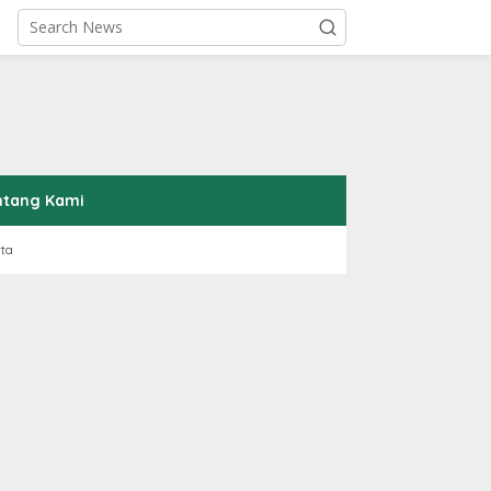
ntang Kami
rta