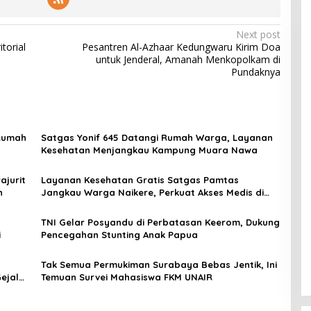
Next post
torial
Pesantren Al-Azhaar Kedungwaru Kirim Doa
untuk Jenderal, Amanah Menkopolkam di
Pundaknya
 Rumah
Satgas Yonif 645 Datangi Rumah Warga, Layanan
Kesehatan Menjangkau Kampung Muara Nawa
ajurit
Layanan Kesehatan Gratis Satgas Pamtas
n
Jangkau Warga Naikere, Perkuat Akses Medis di
Papua Barat
TNI Gelar Posyandu di Perbatasan Keerom, Dukung
i
Pencegahan Stunting Anak Papua
Tak Semua Permukiman Surabaya Bebas Jentik, Ini
ejala
Temuan Survei Mahasiswa FKM UNAIR