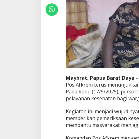
h
a
t
a
n
u
n
t
u
k
W
a
r
g
Maybrat, Papua Barat Daya
–
a
A
Pos Afkrem terus menunjukkan
f
Pada Rabu (17/9/2025), person
k
pelayanan kesehatan bagi war
r
e
Kegiatan ini menjadi wujud ny
m
memberikan pemeriksaan keseh
membantu masyarakat menjaga 
Komandan Pos Afkrem menyam