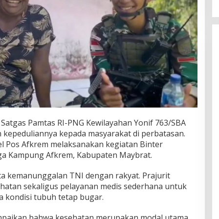
 Satgas Pamtas RI-PNG Kewilayahan Yonif 763/SBA
 kepeduliannya kepada masyarakat di perbatasan.
el Pos Afkrem melaksanakan kegiatan Binter
ga Kampung Afkrem, Kabupaten Maybrat.
ata kemanunggalan TNI dengan rakyat. Prajurit
atan sekaligus pelayanan medis sederhana untuk
kondisi tubuh tetap bugar.
paikan bahwa kesehatan merupakan modal utama