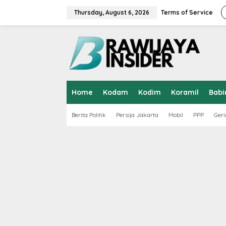
S
k
Thursday, August 6, 2026
Terms of Service
i
p
t
o
c
o
n
t
Home
Kodam
Kodim
Koramil
Babi
e
n
t
Berita Politik
Persija Jakarta
Mobil
PPP
Geri