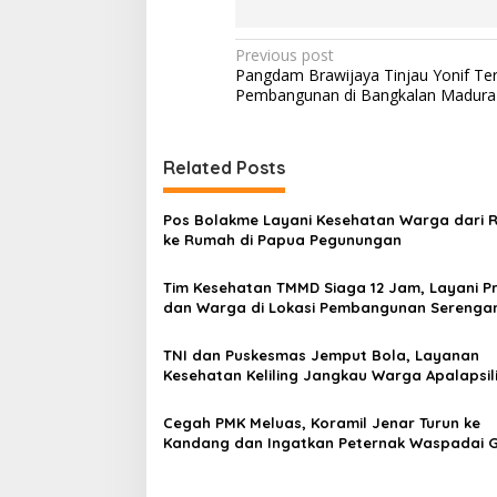
P
Previous post
Pangdam Brawijaya Tinjau Yonif Teri
o
Pembangunan di Bangkalan Madura
s
t
Related Posts
n
a
Pos Bolakme Layani Kesehatan Warga dari
v
ke Rumah di Papua Pegunungan
i
Tim Kesehatan TMMD Siaga 12 Jam, Layani Pr
g
dan Warga di Lokasi Pembangunan Serenga
a
TNI dan Puskesmas Jemput Bola, Layanan
t
Kesehatan Keliling Jangkau Warga Apalapsil
i
Cegah PMK Meluas, Koramil Jenar Turun ke
o
Kandang dan Ingatkan Peternak Waspadai G
n
Awal