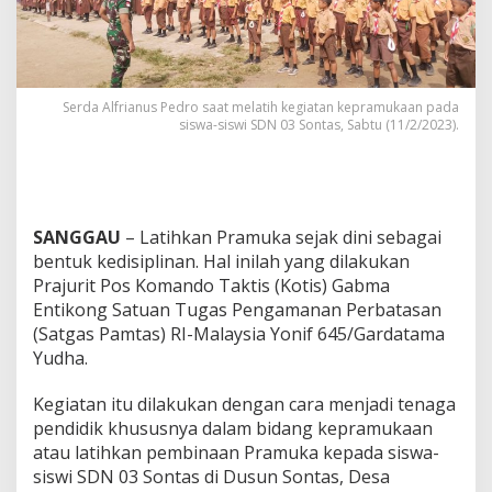
4
5
/
G
t
y
Serda Alfrianus Pedro saat melatih kegiatan kepramukaan pada
siswa-siswi SDN 03 Sontas, Sabtu (11/2/2023).
L
a
t
i
h
D
SANGGAU
– Latihkan Pramuka sejak dini sebagai
i
bentuk kedisiplinan. Hal inilah yang dilakukan
s
Prajurit Pos Komando Taktis (Kotis) Gabma
i
p
Entikong Satuan Tugas Pengamanan Perbatasan
l
(Satgas Pamtas) RI-Malaysia Yonif 645/Gardatama
i
Yudha.
n
S
Kegiatan itu dilakukan dengan cara menjadi tenaga
i
s
pendidik khususnya dalam bidang kepramukaan
w
atau latihkan pembinaan Pramuka kepada siswa-
a
siswi SDN 03 Sontas di Dusun Sontas, Desa
-