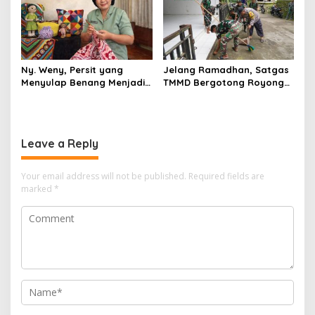
Ny. Weny, Persit yang
Jelang Ramadhan, Satgas
Menyulap Benang Menjadi
TMMD Bergotong Royong
Karya Bernilai
Bersama Warga Blitar
Bersih-bersih Masjid
Leave a Reply
Your email address will not be published.
Required fields are
marked
*