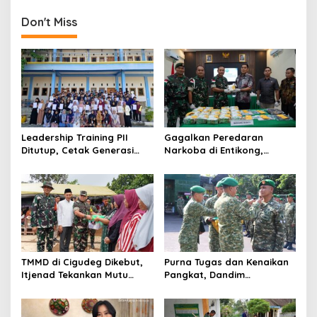
Gelombang III 2025
Tulungagung
Don't Miss
Leadership Training PII
Gagalkan Peredaran
Ditutup, Cetak Generasi
Narkoba di Entikong,
Tangguh Berkarakter dan
Kodam XII/Tpr Serahkan
Siap Hadapi Tantangan
Puluhan Kilogram Sabu ke
Zaman
BNNP Kalbar
TMMD di Cigudeg Dikebut,
Purna Tugas dan Kenaikan
Itjenad Tekankan Mutu
Pangkat, Dandim
Infrastruktur dan Dampak
Tulungagung Tekankan
Jangka Panjang
Profesionalisme Prajurit