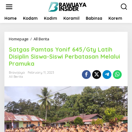
S
k
i
p
Home
Kodam
Kodim
Koramil
Babinsa
Korem
B
t
o
c
Homepage
/
All Berita
S
o
a
n
Satgas Pamtas Yonif 645/Gty Latih
t
t
g
e
Disiplin Siswa-Siswi Perbatasan Melalui
a
n
Pramuka
s
t
P
Brawijaya
February 11, 2023
a
All Berita
m
t
a
s
Y
o
n
i
f
6