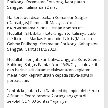
Entikong, Kecamatan Entikong, Kabupaten
S
i
Sanggau, Kalimantan Barat.
s
w
Hal tersebut disampaikan Komandan Satgas
i
(Dansatgas) Pamtas RI-Malaysia Yonif
P
645/Gardatama Yudha, Letnan Kolonel Inf
e
r
Hudallah, S.H. dalam keterangan tertulisnya pada
b
media ini, di Markas Komando Taktis (Makotis)
a
Gabma Entikong, Kecamatan Entikong, Kabupaten
t
Sanggau, Sabtu (11/2/2023).
a
s
a
Hudallah mengatakan bahwa anggota Kotis Gabma
n
Entikong Satgas Pamtas Yonif 645/Gty selalu aktif
M
dan berinisiatif dalam melaksanakan kegiatan
e
melatihkan kepramukaan kepada siswa-siswi di
l
perbatasan.
a
l
u
“Untuk kegiatan hari Sabtu ini dipimpin oleh Serda
i
Alfrianus Pedro beserta 2 orang anggota di
P
sekolah SDN 03 Sontas,” ujarnya.
r
a