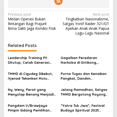
P
Previous post
Next post
Medan Operasi Bukan
Tingkatkan Nasionalisme,
o
Rintangan Bagi Prajurit
Satgas Yonif Raider 321/GT
s
Bima Sakti Jaga Kondisi Fisik
Ajarkan Anak-Anak Papua
Lagu-Lagu Nasional
t
n
Related Posts
a
v
Leadership Training PII
Gagalkan Peredaran
Ditutup, Cetak Generasi
Narkoba di Entikong,
i
Tangguh Berkarakter dan
Kodam XII/Tpr Serahkan
g
Siap Hadapi Tantangan
Puluhan Kilogram Sabu ke
TMMD di Cigudeg Dikebut,
Purna Tugas dan Kenaikan
Zaman
BNNP Kalbar
Itjenad Tekankan Mutu
Pangkat, Dandim
a
Infrastruktur dan Dampak
Tulungagung Tekankan
t
Jangka Panjang
Profesionalisme Prajurit
Ny. Weny, Persit yang
Jelang Ramadhan, Satgas
i
Menyulap Benang Menjadi
TMMD Bergotong Royong
Karya Bernilai
Bersama Warga Blitar
o
Bersih-bersih Masjid
Pangdam V/Brawijaya
“Yatra Tuk Jiwa”, Festival
n
Pimpin Sidang Pemilihan
Budaya Spiritual 2025
Subpanpus Cata PK
Resmi Dibuka di