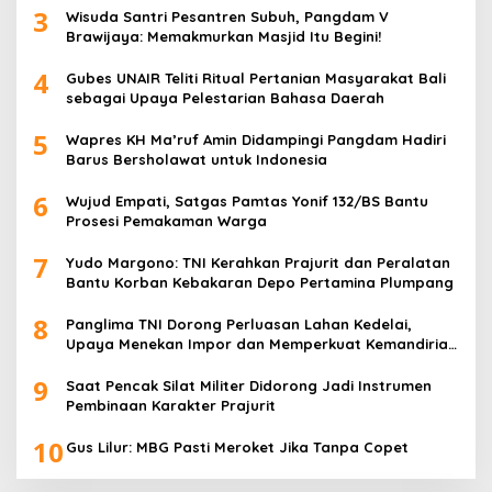
3
Wisuda Santri Pesantren Subuh, Pangdam V
Brawijaya: Memakmurkan Masjid Itu Begini!
4
Gubes UNAIR Teliti Ritual Pertanian Masyarakat Bali
sebagai Upaya Pelestarian Bahasa Daerah
5
Wapres KH Ma’ruf Amin Didampingi Pangdam Hadiri
Barus Bersholawat untuk Indonesia
6
Wujud Empati, Satgas Pamtas Yonif 132/BS Bantu
Prosesi Pemakaman Warga
7
Yudo Margono: TNI Kerahkan Prajurit dan Peralatan
Bantu Korban Kebakaran Depo Pertamina Plumpang
8
Panglima TNI Dorong Perluasan Lahan Kedelai,
Upaya Menekan Impor dan Memperkuat Kemandirian
Pangan
9
Saat Pencak Silat Militer Didorong Jadi Instrumen
Pembinaan Karakter Prajurit
10
Gus Lilur: MBG Pasti Meroket Jika Tanpa Copet