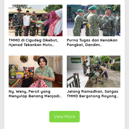
Siap Hadapi Tantangan
Puluhan Kilogram Sabu ke
Zaman
BNNP Kalbar
TMMD di Cigudeg Dikebut,
Purna Tugas dan Kenaikan
Itjenad Tekankan Mutu
Pangkat, Dandim
Infrastruktur dan Dampak
Tulungagung Tekankan
Jangka Panjang
Profesionalisme Prajurit
Ny. Weny, Persit yang
Jelang Ramadhan, Satgas
Menyulap Benang Menjadi
TMMD Bergotong Royong
Karya Bernilai
Bersama Warga Blitar
Bersih-bersih Masjid
View More