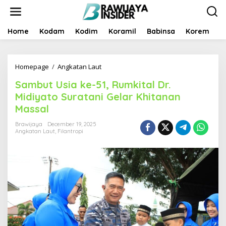
S
k
i
p
Home
Kodam
Kodim
Koramil
Babinsa
Korem
B
t
o
c
Homepage
/
Angkatan Laut
S
o
a
n
Sambut Usia ke-51, Rumkital Dr.
m
t
b
e
Midiyato Suratani Gelar Khitanan
u
n
Massal
t
t
U
Brawijaya
December 19, 2025
s
Angkatan Laut
,
Filantropi
i
a
k
e
-
5
1
,
R
u