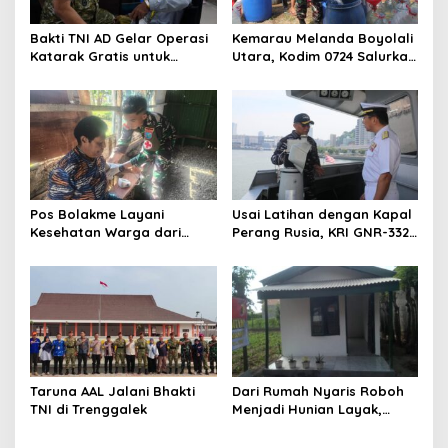
Bakti TNI AD Gelar Operasi
Kemarau Melanda Boyolali
Katarak Gratis untuk
Utara, Kodim 0724 Salurkan
Warga Madura
Air Bersih
Pos Bolakme Layani
Usai Latihan dengan Kapal
Kesehatan Warga dari
Perang Rusia, KRI GNR-332
Rumah ke Rumah di Papua
Sandar di Pangkalan
Pegunungan
Angkatan Laut Jepang
Taruna AAL Jalani Bhakti
Dari Rumah Nyaris Roboh
TNI di Trenggalek
Menjadi Hunian Layak,
Babinsa Kedungwaru
Wujudkan Harapan Ibu Feri