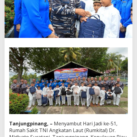
m
k
i
t
a
l
D
r
.
M
i
d
i
y
a
t
o
S
u
r
a
t
Tanjungpinang, –
Menyambut Hari Jadi ke-51,
a
n
Rumah Sakit TNI Angkatan Laut (Rumkital) Dr.
i
Midiyato Suratani, Tanjungpinang, Kepulauan Riau,