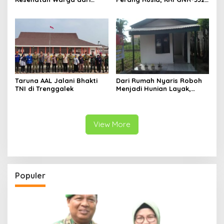
Rumah ke Rumah di Papua
Sandar di Pangkalan
Pegunungan
Angkatan Laut Jepang
Taruna AAL Jalani Bhakti
Dari Rumah Nyaris Roboh
TNI di Trenggalek
Menjadi Hunian Layak,
Babinsa Kedungwaru
Wujudkan Harapan Ibu Feri
View More
Populer