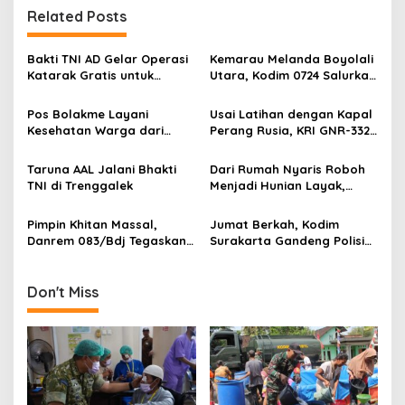
t
Related Posts
n
a
Bakti TNI AD Gelar Operasi
Kemarau Melanda Boyolali
v
Katarak Gratis untuk
Utara, Kodim 0724 Salurkan
Warga Madura
Air Bersih
i
Pos Bolakme Layani
Usai Latihan dengan Kapal
g
Kesehatan Warga dari
Perang Rusia, KRI GNR-332
Rumah ke Rumah di Papua
Sandar di Pangkalan
a
Pegunungan
Angkatan Laut Jepang
Taruna AAL Jalani Bhakti
Dari Rumah Nyaris Roboh
t
TNI di Trenggalek
Menjadi Hunian Layak,
i
Babinsa Kedungwaru
Wujudkan Harapan Ibu Feri
Pimpin Khitan Massal,
Jumat Berkah, Kodim
o
Danrem 083/Bdj Tegaskan
Surakarta Gandeng Polisi
n
Hal Ini
dan FKPPI Bagikan Sayuran
Gratis untuk Warga
Don't Miss