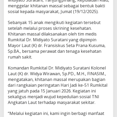
G
menggelar khitanan massal sebagai bentuk bakti
e
sosial kepada masyarakat, Jumat (19/12/2025).
l
a
r
Sebanyak 15 anak mengikuti kegiatan tersebut
K
setelah melalui proses skrining kesehatan.
h
Khitanan massal dilaksanakan oleh tim medis
i
Rumkital Dr. Midiyato Suratani yang dipimpin
t
Mayor Laut (K) dr. Fransiskus Seta Prana Kusuma,
a
n
Sp.BA., bersama perawat dan tenaga kesehatan
a
rumah sakit.
n
M
Komandan Rumkital Dr. Midiyato Suratani Kolonel
a
Laut (K) dr. Widya Wirawan, Sp.PD., M.H., FINASIM.,
s
s
mengatakan, khitanan massal merupakan bagian
a
dari rangkaian peringatan Hari Jadi ke-51 Rumkital
l
yang jatuh pada 15 Januari 2026. Kegiatan ini
sekaligus menjadi wujud kepedulian sosial TNI
Angkatan Laut terhadap masyarakat sekitar.
“Melalui kegiatan ini, kami ingin berbagi manfaat