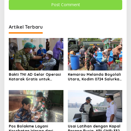
Artikel Terbaru
Bakti TNI AD Gelar Operasi
Kemarau Melanda Boyolali
Katarak Gratis untuk
Utara, Kodim 0724 Salurkan
Warga Madura
Air Bersih
Pos Bolakme Layani
Usai Latihan dengan Kapal
Kesehatan Warga dari
Perang Rusia, KRI GNR-332