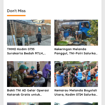
Hal Ini
dan FKPPI Bagikan Sayuran
Gratis untuk Warga
Don't Miss
TMMD Kodim 0735
Kekeringan Melanda
Surakarta Bedah RTLH,
Panggul, TNI-Polri Salurkan
Wujudkan Hunian Layak
12.000 Liter Air Bersih
bagi Warga
Bakti TNI AD Gelar Operasi
Kemarau Melanda Boyolali
Katarak Gratis untuk
Utara, Kodim 0724 Salurkan
Warga Madura
Air Bersih