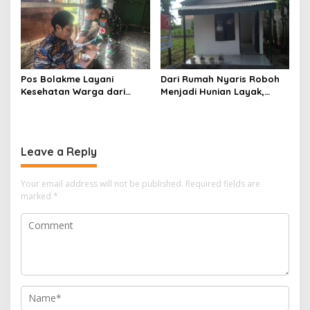
Pos Bolakme Layani
Dari Rumah Nyaris Roboh
Kesehatan Warga dari
Menjadi Hunian Layak,
Rumah ke Rumah di Papua
Babinsa Kedungwaru
Pegunungan
Wujudkan Harapan Ibu Feri
Leave a Reply
Your email address will not be published.
Required fields are
marked
*