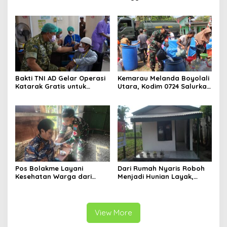
Wujudkan Hunian Layak
12.000 Liter Air Bersih
bagi Warga
Bakti TNI AD Gelar Operasi
Kemarau Melanda Boyolali
Katarak Gratis untuk
Utara, Kodim 0724 Salurkan
Warga Madura
Air Bersih
Pos Bolakme Layani
Dari Rumah Nyaris Roboh
Kesehatan Warga dari
Menjadi Hunian Layak,
Rumah ke Rumah di Papua
Babinsa Kedungwaru
Pegunungan
Wujudkan Harapan Ibu Feri
View More