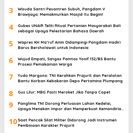
Rakitan
3
Wisuda Santri Pesantren Subuh, Pangdam V
Brawijaya: Memakmurkan Masjid Itu Begini!
4
Gubes UNAIR Teliti Ritual Pertanian Masyarakat Bali
sebagai Upaya Pelestarian Bahasa Daerah
5
Wapres KH Ma’ruf Amin Didampingi Pangdam Hadiri
Barus Bersholawat untuk Indonesia
6
Wujud Empati, Satgas Pamtas Yonif 132/BS Bantu
Prosesi Pemakaman Warga
7
Yudo Margono: TNI Kerahkan Prajurit dan Peralatan
Bantu Korban Kebakaran Depo Pertamina Plumpang
8
Gus Lilur: MBG Pasti Meroket Jika Tanpa Copet
9
Panglima TNI Dorong Perluasan Lahan Kedelai,
Upaya Menekan Impor dan Memperkuat Kemandirian
Pangan
10
Saat Pencak Silat Militer Didorong Jadi Instrumen
Pembinaan Karakter Prajurit