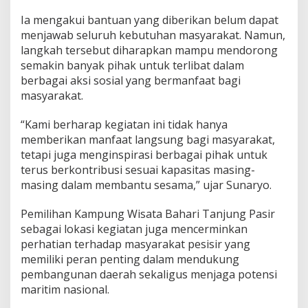
n
Ia mengakui bantuan yang diberikan belum dapat
g
menjawab seluruh kebutuhan masyarakat. Namun,
e
r
langkah tersebut diharapkan mampu mendorong
a
semakin banyak pihak untuk terlibat dalam
n
berbagai aksi sosial yang bermanfaat bagi
g
masyarakat.
“Kami berharap kegiatan ini tidak hanya
memberikan manfaat langsung bagi masyarakat,
tetapi juga menginspirasi berbagai pihak untuk
terus berkontribusi sesuai kapasitas masing-
masing dalam membantu sesama,” ujar Sunaryo.
Pemilihan Kampung Wisata Bahari Tanjung Pasir
sebagai lokasi kegiatan juga mencerminkan
perhatian terhadap masyarakat pesisir yang
memiliki peran penting dalam mendukung
pembangunan daerah sekaligus menjaga potensi
maritim nasional.