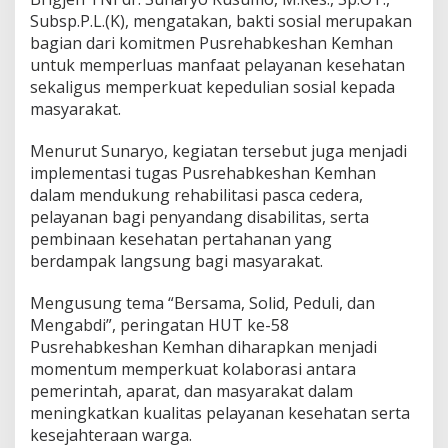
a
Subsp.P.L.(K), mengatakan, bakti sosial merupakan
n
bagian dari komitmen Pusrehabkeshan Kemhan
a
untuk memperluas manfaat pelayanan kesehatan
m
a
sekaligus memperkuat kepedulian sosial kepada
n
masyarakat.
M
a
Menurut Sunaryo, kegiatan tersebut juga menjadi
n
implementasi tugas Pusrehabkeshan Kemhan
g
r
dalam mendukung rehabilitasi pasca cedera,
o
pelayanan bagi penyandang disabilitas, serta
v
pembinaan kesehatan pertahanan yang
e
berdampak langsung bagi masyarakat.
d
i
P
Mengusung tema “Bersama, Solid, Peduli, dan
e
Mengabdi”, peringatan HUT ke-58
s
Pusrehabkeshan Kemhan diharapkan menjadi
i
momentum memperkuat kolaborasi antara
s
pemerintah, aparat, dan masyarakat dalam
i
r
meningkatkan kualitas pelayanan kesehatan serta
T
kesejahteraan warga.
a