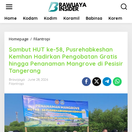
S
k
i
p
Home
Kodam
Kodim
Koramil
Babinsa
Korem
B
t
o
c
Homepage
/
Filantropi
S
o
a
n
Sambut HUT ke-58, Pusrehabkeshan
m
t
b
e
Kemhan Hadirkan Pengobatan Gratis
u
n
hingga Penanaman Mangrove di Pesisir
t
t
Tangerang
H
U
Brawijaya
June 28, 2026
T
Filantropi
k
e
-
5
8
,
P
u
s