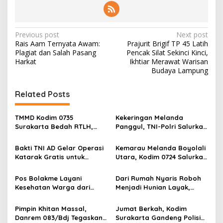
P
Previous post
Next post
Rais Aam Ternyata Awam:
Prajurit Brigif TP 45 Latih
o
Plagiat dan Salah Pasang
Pencak Silat Sekinci Kinci,
s
Harkat
Ikhtiar Merawat Warisan
Budaya Lampung
t
n
Related Posts
a
v
TMMD Kodim 0735
Kekeringan Melanda
Surakarta Bedah RTLH,
Panggul, TNI-Polri Salurkan
i
Wujudkan Hunian Layak
12.000 Liter Air Bersih
g
bagi Warga
Bakti TNI AD Gelar Operasi
Kemarau Melanda Boyolali
Katarak Gratis untuk
Utara, Kodim 0724 Salurkan
a
Warga Madura
Air Bersih
t
Pos Bolakme Layani
Dari Rumah Nyaris Roboh
i
Kesehatan Warga dari
Menjadi Hunian Layak,
Rumah ke Rumah di Papua
Babinsa Kedungwaru
o
Pegunungan
Wujudkan Harapan Ibu Feri
Pimpin Khitan Massal,
Jumat Berkah, Kodim
n
Danrem 083/Bdj Tegaskan
Surakarta Gandeng Polisi