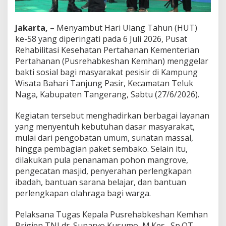
P
e
n
Jakarta, –
Menyambut Hari Ulang Tahun (HUT)
g
ke-58 yang diperingati pada 6 Juli 2026, Pusat
o
Rehabilitasi Kesehatan Pertahanan Kementerian
b
a
Pertahanan (Pusrehabkeshan Kemhan) menggelar
t
bakti sosial bagi masyarakat pesisir di Kampung
a
Wisata Bahari Tanjung Pasir, Kecamatan Teluk
n
Naga, Kabupaten Tangerang, Sabtu (27/6/2026).
G
r
a
Kegiatan tersebut menghadirkan berbagai layanan
t
yang menyentuh kebutuhan dasar masyarakat,
i
mulai dari pengobatan umum, sunatan massal,
s
hingga pembagian paket sembako. Selain itu,
h
dilakukan pula penanaman pohon mangrove,
i
n
pengecatan masjid, penyerahan perlengkapan
g
ibadah, bantuan sarana belajar, dan bantuan
g
perlengkapan olahraga bagi warga.
a
P
Pelaksana Tugas Kepala Pusrehabkeshan Kemhan
e
n
Brigjen TNI dr. Sunaryo Kusumo, M.Kes., Sp.OT.,