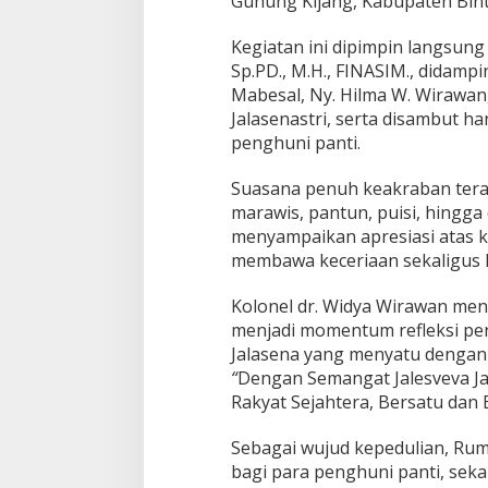
Gunung Kijang, Kabupaten Binta
Kegiatan ini dipimpin langsung
Sp.PD., M.H., FINASIM., didamp
Mabesal, Ny. Hilma W. Wirawan
Jalasenastri, serta disambut han
penghuni panti.
Suasana penuh keakraban teras
marawis, pantun, puisi, hingg
menyampaikan apresiasi atas k
membawa keceriaan sekaligus l
Kolonel dr. Widya Wirawan me
menjadi momentum refleksi peng
Jalasena yang menyatu dengan r
“
Dengan Semangat Jalesveva J
Rakyat Sejahtera, Bersatu dan
Sebagai wujud kepedulian, Rum
bagi para penghuni panti, sek