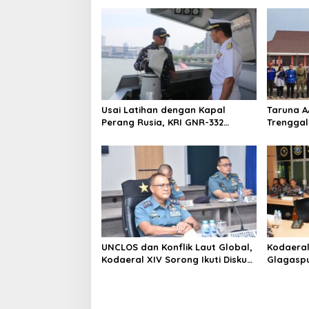
Usai Latihan dengan Kapal
Taruna AA
Perang Rusia, KRI GNR-332
Trenggal
Sandar di Pangkalan Angkatan
Laut Jepang
UNCLOS dan Konflik Laut Global,
Kodaeral
Kodaeral XIV Sorong Ikuti Diskusi
Glagaspu
Strategis Kemlu-TNI AL
Kesiapsia