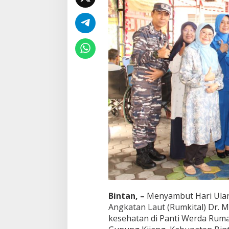
e
n
g
a
n
B
a
k
t
i
u
n
t
u
k
L
a
n
s
i
a
Bintan, –
Menyambut Hari Ulan
Angkatan Laut (Rumkital) Dr. M
kesehatan di Panti Werda Rum