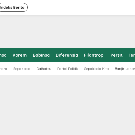
Indeks Berita
nsa
Korem
Babinsa
Diferensia
Filantropi
Persit
Te
ndra
Sepakbola
Daihatsu
Partai Politik
Sepakbola Kita
Banjir Jaka