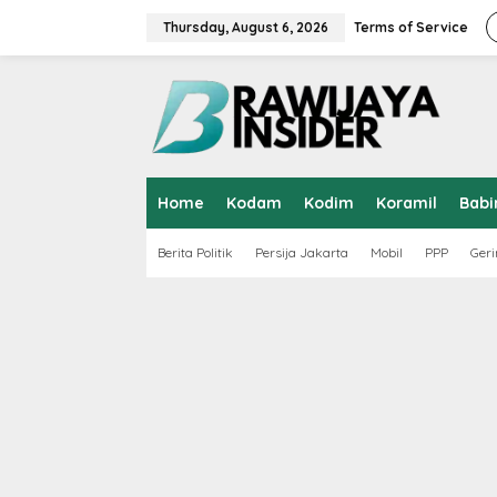
S
k
Thursday, August 6, 2026
Terms of Service
i
p
t
o
c
o
n
t
Home
Kodam
Kodim
Koramil
Babi
e
n
t
Berita Politik
Persija Jakarta
Mobil
PPP
Geri