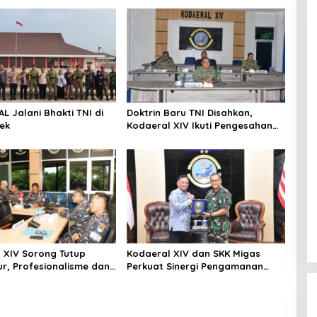
L Jalani Bhakti TNI di
Doktrin Baru TNI Disahkan,
ek
Kodaeral XIV Ikuti Pengesahan
Perisai Trisula Nusantara Secara
Virtual
 XIV Sorong Tutup
Kodaeral XIV dan SKK Migas
r, Profesionalisme dan
Perkuat Sinergi Pengamanan
gaan Prajurit Diuji
Energi di Papua-Maluku