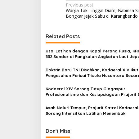
P
Previous post
Warga Tak Tinggal Diam, Babinsa S
o
Bongkar Jejak Sabu di Karangbendo
s
t
Related Posts
n
a
Usai Latihan dengan Kapal Perang Rusia, KR
v
332 Sandar di Pangkalan Angkatan Laut Jep
i
Doktrin Baru TNI Disahkan, Kodaeral XIV Ikut
g
Pengesahan Perisai Trisula Nusantara Secar
Virtual
a
Kodaeral XIV Sorong Tutup Glagaspur,
t
Profesionalisme dan Kesiapsiagaan Prajurit D
i
Asah Naluri Tempur, Prajurit Satrol Kodaeral
o
Sorong Intensifkan Latihan Menembak
n
Don't Miss