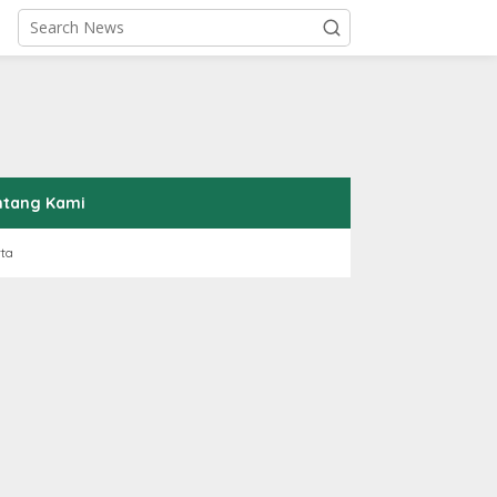
ntang Kami
rta