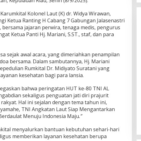
n, Kepulauan Riau, Senin (8/9/2025).
 Karumkital Kolonel Laut (K) dr. Widya Wirawan,
ingi Ketua Ranting H Cabang 7 Gabungan Jalasenastri
, bersama jajaran perwira, tenaga medis, pengurus
gat Ketua Panti Hj. Mariani, S.ST., staf, dan para
a sejak awal acara, yang dimeriahkan penampilan
a doa bersama. Dalam sambutannya, Hj. Mariani
epedulian Rumkital Dr. Midiyato Suratani yang
ayanan kesehatan bagi para lansia.
negaskan bahwa peringatan HUT ke-80 TNI AL
abdian sekaligus penguatan jati diri prajurit
akyat. Hal ini sejalan dengan tema tahun ini,
ayamahe, TNI Angkatan Laut Siap Mengantarkan
 Berdaulat Menuju Indonesia Maju
.”
kital menyalurkan bantuan kebutuhan sehari-hari
aligus memberikan layanan kesehatan berupa