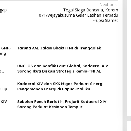
Next post
igap
Tegal Siaga Bencana, Korem
071/Wijayakusuma Gelar Latihan Terpadu
Erupsi Slamet
I GNR-
Taruna AAL Jalani Bhakti TNI di Trenggalek
ang
i
UNCLOS dan Konflik Laut Global, Kodaeral XIV
a
Sorong Ikuti Diskusi Strategis Kemlu-TNI AL
Kodaeral XIV dan SKK Migas Perkuat Sinergi
iuji
Pengamanan Energi di Papua-Maluku
 XIV
Sebulan Penuh Berlatih, Prajurit Kodaeral XIV
Sorong Perkuat Kesiapan Tempur