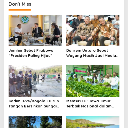
Krisis Iklim
Don't Miss
Jumhur Sebut Prabowo
Danrem Untoro Sebut
“Presiden Paling Hijau”
Wayang Masih Jadi Media
Efektif Tanamkan Nilai
Kebangsaan
Kodim 0724/Boyolali Turun
Menteri LH: Jawa Timur
Tangan Bersihkan Sungai
Terbaik Nasional dalam
Serang, Ini Tujuannya
Pengelolaan Sampah dan
Perlindungan Lingkungan