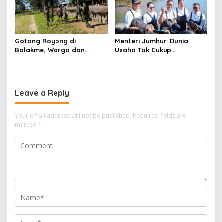
Gotong Royong di
Menteri Jumhur: Dunia
Bolakme, Warga dan
Usaha Tak Cukup
Satgas Pamtas Bersihkan
Berinvestasi, Kini Saatnya
Lingkungan demi Kampung
Menanam untuk Menebus
yang Lebih Sehat
Jejak Ekologis
Leave a Reply
Your email address will not be published.
Required fields are
marked
*