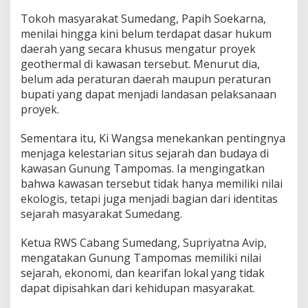
g
Tokoh masyarakat Sumedang, Papih Soekarna,
T
menilai hingga kini belum terdapat dasar hukum
a
m
daerah yang secara khusus mengatur proyek
p
geothermal di kawasan tersebut. Menurut dia,
o
belum ada peraturan daerah maupun peraturan
m
bupati yang dapat menjadi landasan pelaksanaan
a
s
proyek.
Sementara itu, Ki Wangsa menekankan pentingnya
menjaga kelestarian situs sejarah dan budaya di
kawasan Gunung Tampomas. Ia mengingatkan
bahwa kawasan tersebut tidak hanya memiliki nilai
ekologis, tetapi juga menjadi bagian dari identitas
sejarah masyarakat Sumedang.
Ketua RWS Cabang Sumedang, Supriyatna Avip,
mengatakan Gunung Tampomas memiliki nilai
sejarah, ekonomi, dan kearifan lokal yang tidak
dapat dipisahkan dari kehidupan masyarakat.