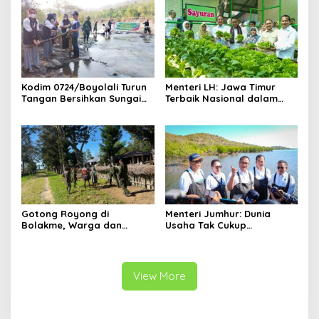
Kodim 0724/Boyolali Turun
Menteri LH: Jawa Timur
Tangan Bersihkan Sungai
Terbaik Nasional dalam
Serang, Ini Tujuannya
Pengelolaan Sampah dan
Perlindungan Lingkungan
Gotong Royong di
Menteri Jumhur: Dunia
Bolakme, Warga dan
Usaha Tak Cukup
Satgas Pamtas Bersihkan
Berinvestasi, Kini Saatnya
Lingkungan demi Kampung
Menanam untuk Menebus
yang Lebih Sehat
Jejak Ekologis
View More