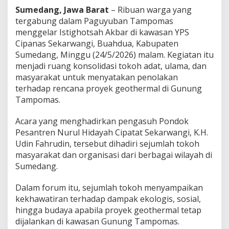
l
Sumedang, Jawa Barat
– Ribuan warga yang
a
tergabung dalam Paguyuban Tampomas
k
menggelar Istighotsah Akbar di kawasan YPS
R
e
Cipanas Sekarwangi, Buahdua, Kabupaten
n
Sumedang, Minggu (24/5/2026) malam. Kegiatan itu
c
menjadi ruang konsolidasi tokoh adat, ulama, dan
a
masyarakat untuk menyatakan penolakan
n
terhadap rencana proyek geothermal di Gunung
a
G
Tampomas.
e
o
Acara yang menghadirkan pengasuh Pondok
t
Pesantren Nurul Hidayah Cipatat Sekarwangi, K.H.
h
Udin Fahrudin, tersebut dihadiri sejumlah tokoh
e
r
masyarakat dan organisasi dari berbagai wilayah di
m
Sumedang.
a
l
Dalam forum itu, sejumlah tokoh menyampaikan
G
kekhawatiran terhadap dampak ekologis, sosial,
u
n
hingga budaya apabila proyek geothermal tetap
u
dijalankan di kawasan Gunung Tampomas.
n