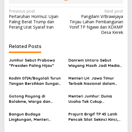
P
Previous post
Next post
Pertaruhan Hormuz: Ujian
Pangdam V/Brawijaya
o
Paling Berat Trump dan
Tinjau Lahan Pembangunan
s
Perang Urat Syaraf Iran
Yonif TP Ngawi dan KDKMP
Desa Kerek
t
n
Related Posts
a
v
Jumhur Sebut Prabowo
Danrem Untoro Sebut
“Presiden Paling Hijau”
Wayang Masih Jadi Media
i
Efektif Tanamkan Nilai
g
Kebangsaan
Kodim 0724/Boyolali Turun
Menteri LH: Jawa Timur
Tangan Bersihkan Sungai
Terbaik Nasional dalam
a
Serang, Ini Tujuannya
Pengelolaan Sampah dan
t
Perlindungan Lingkungan
Gotong Royong di
Menteri Jumhur: Dunia
i
Bolakme, Warga dan
Usaha Tak Cukup
Satgas Pamtas Bersihkan
Berinvestasi, Kini Saatnya
o
Lingkungan demi Kampung
Menanam untuk Menebus
Bangun Budaya
Prajurit Brigif TP 45 Latih
n
yang Lebih Sehat
Jejak Ekologis
Lingkungan, Menteri
Pencak Silat Sekinci Kinci,
Jumhur: Perubahan
Ikhtiar Merawat Warisan
Perilaku Jadi Kunci Atasi
Budaya Lampung