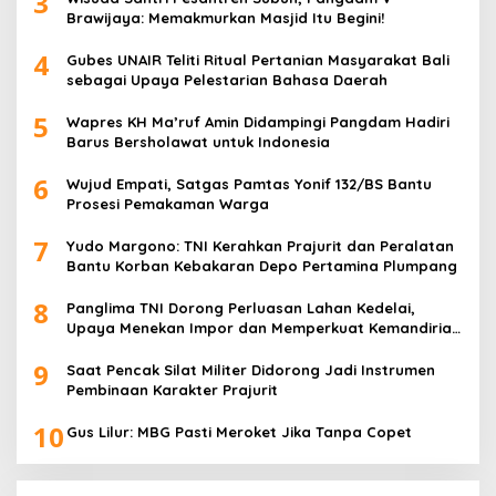
3
Brawijaya: Memakmurkan Masjid Itu Begini!
4
Gubes UNAIR Teliti Ritual Pertanian Masyarakat Bali
sebagai Upaya Pelestarian Bahasa Daerah
5
Wapres KH Ma’ruf Amin Didampingi Pangdam Hadiri
Barus Bersholawat untuk Indonesia
6
Wujud Empati, Satgas Pamtas Yonif 132/BS Bantu
Prosesi Pemakaman Warga
7
Yudo Margono: TNI Kerahkan Prajurit dan Peralatan
Bantu Korban Kebakaran Depo Pertamina Plumpang
8
Panglima TNI Dorong Perluasan Lahan Kedelai,
Upaya Menekan Impor dan Memperkuat Kemandirian
Pangan
9
Saat Pencak Silat Militer Didorong Jadi Instrumen
Pembinaan Karakter Prajurit
10
Gus Lilur: MBG Pasti Meroket Jika Tanpa Copet