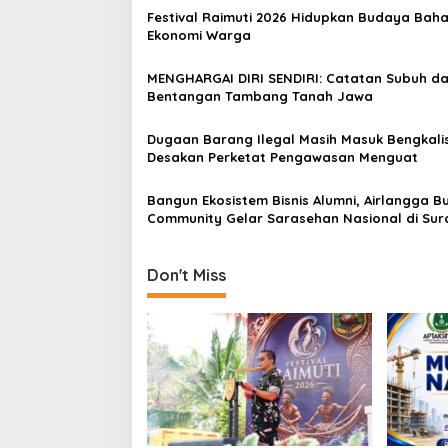
a
Festival Raimuti 2026 Hidupkan Budaya Baha
v
Ekonomi Warga
i
MENGHARGAI DIRI SENDIRI: Catatan Subuh da
g
Bentangan Tambang Tanah Jawa
a
Dugaan Barang Ilegal Masih Masuk Bengkalis
t
Desakan Perketat Pengawasan Menguat
i
Bangun Ekosistem Bisnis Alumni, Airlangga B
o
Community Gelar Sarasehan Nasional di Su
n
Don't Miss