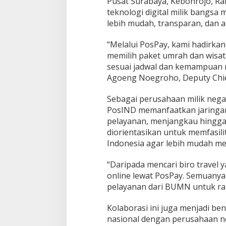
Pusat Surabaya, Kebonrojo, Rab
s
a
teknologi digital milik bangs
,
lebih mudah, transparan, dan 
d
a
“Melalui PosPay, kami hadirka
n
memilih paket umrah dan wisata
I
b
sesuai jadwal dan kemampuan m
a
Agoeng Noegroho, Deputy Chie
d
a
Sebagai perusahaan milik nega
h
PosIND memanfaatkan jaringan 
y
a
pelayanan, menjangkau hingga 
n
diorientasikan untuk memfasil
g
Indonesia agar lebih mudah men
M
u
“Daripada mencari biro travel 
d
a
online lewat PosPay. Semuanya t
h
pelayanan dari BUMN untuk rakya
Kolaborasi ini juga menjadi be
nasional dengan perusahaan n