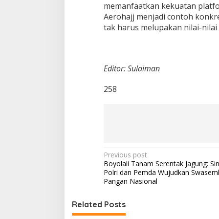
memanfaatkan kekuatan platfor
Aerohajj menjadi contoh konkr
tak harus melupakan nilai-nilai 
Editor: Sulaiman
258
P
Previous post
Boyolali Tanam Serentak Jagung: Sin
o
Polri dan Pemda Wujudkan Swasem
s
Pangan Nasional
t
Related Posts
n