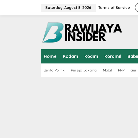
S
k
Saturday, August 8, 2026
Terms of Service
i
p
t
o
c
o
n
t
Home
Kodam
Kodim
Koramil
Babi
e
n
t
Berita Politik
Persija Jakarta
Mobil
PPP
Geri