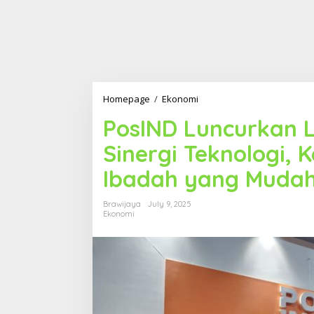
Homepage
/
Ekonomi
P
o
PosIND Luncurkan L
s
I
Sinergi Teknologi,
N
D
Ibadah yang Muda
L
u
n
Brawijaya
July 9, 2025
c
Ekonomi
u
r
k
a
n
L
a
y