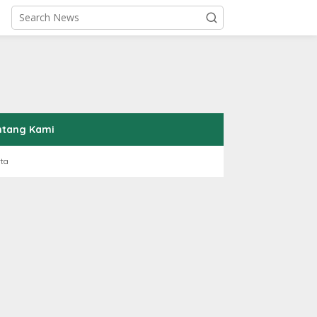
ntang Kami
rta