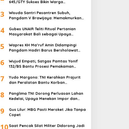
645/GTY Sukses Bikin Warga
Perbatasan Serahkan Senpi Rakitan
3
Wisuda Santri Pesantren Subuh,
Pangdam V Brawijaya: Memakmurkan
Masjid Itu Begini!
4
Gubes UNAIR Teliti Ritual Pertanian
Masyarakat Bali sebagai Upaya
Pelestarian Bahasa Daerah
5
Wapres KH Ma’ruf Amin Didampingi
Pangdam Hadiri Barus Bersholawat
untuk Indonesia
6
Wujud Empati, Satgas Pamtas Yonif
132/BS Bantu Prosesi Pemakaman
Warga
7
Yudo Margono: TNI Kerahkan Prajurit
dan Peralatan Bantu Korban
Kebakaran Depo Pertamina Plumpang
8
Panglima TNI Dorong Perluasan Lahan
Kedelai, Upaya Menekan Impor dan
Memperkuat Kemandirian Pangan
9
Gus Lilur: MBG Pasti Meroket Jika Tanpa
Copet
10
Saat Pencak Silat Militer Didorong Jadi