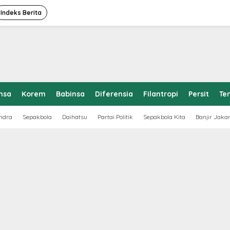
Indeks Berita
nsa
Korem
Babinsa
Diferensia
Filantropi
Persit
Te
ndra
Sepakbola
Daihatsu
Partai Politik
Sepakbola Kita
Banjir Jaka