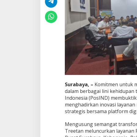
T
e
k
n
o
l
o
g
i
,
K
e
m
a
n
d
Surabaya, –
Komitmen untuk m
i
dalam berbagai lini kehidupan 
r
Indonesia (PosIND) membuktika
i
menghadirkan inovasi layanan i
a
n
strategis bersama platform digi
B
a
Mengusung semangat transform
n
Treetan meluncurkan layanan P
g