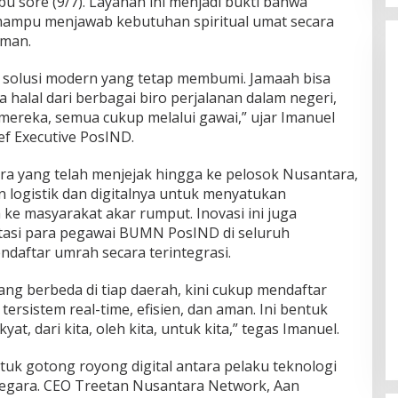
u sore (9/7). Layanan ini menjadi bukti bahwa
a mampu menjawab kebutuhan spiritual umat secara
aman.
n solusi modern yang tetap membumi. Jamaah bisa
 halal dari berbagai biro perjalanan dalam negeri,
ereka, semua cukup melalui gawai,” ujar Imanuel
f Executive PosIND.
ra yang telah menjejak hingga ke pelosok Nusantara,
logistik dan digitalnya untuk menyatukan
ke masyarakat akar rumput. Inovasi ini juga
itasi para pegawai BUMN PosIND di seluruh
daftar umrah secara terintegrasi.
yang berbeda di tiap daerah, kini cukup mendaftar
ersistem real-time, efisien, dan aman. Ini bentuk
t, dari kita, oleh kita, untuk kita,” tegas Imanuel.
ntuk gotong royong digital antara pelaku teknologi
egara. CEO Treetan Nusantara Network, Aan