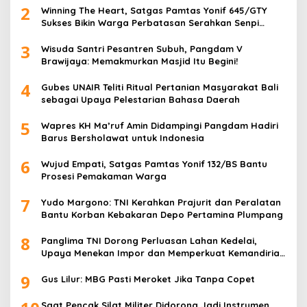
2
Winning The Heart, Satgas Pamtas Yonif 645/GTY
Sukses Bikin Warga Perbatasan Serahkan Senpi
Rakitan
3
Wisuda Santri Pesantren Subuh, Pangdam V
Brawijaya: Memakmurkan Masjid Itu Begini!
4
Gubes UNAIR Teliti Ritual Pertanian Masyarakat Bali
sebagai Upaya Pelestarian Bahasa Daerah
5
Wapres KH Ma’ruf Amin Didampingi Pangdam Hadiri
Barus Bersholawat untuk Indonesia
6
Wujud Empati, Satgas Pamtas Yonif 132/BS Bantu
Prosesi Pemakaman Warga
7
Yudo Margono: TNI Kerahkan Prajurit dan Peralatan
Bantu Korban Kebakaran Depo Pertamina Plumpang
8
Panglima TNI Dorong Perluasan Lahan Kedelai,
Upaya Menekan Impor dan Memperkuat Kemandirian
Pangan
9
Gus Lilur: MBG Pasti Meroket Jika Tanpa Copet
Saat Pencak Silat Militer Didorong Jadi Instrumen