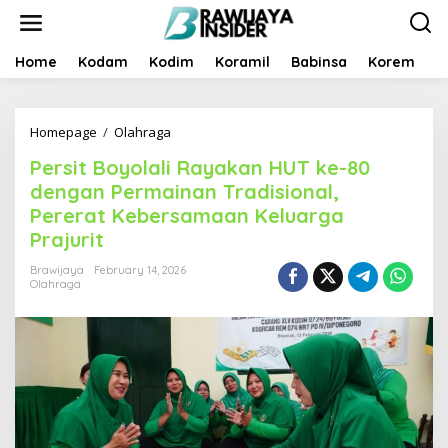
S
k
i
p
Home
Kodam
Kodim
Koramil
Babinsa
Korem
B
t
o
c
Homepage
/
Olahraga
P
o
e
n
Persit Boyolali Rayakan HUT ke-80
r
t
s
e
dengan Permainan Tradisional,
i
n
Pererat Kebersamaan Keluarga
t
t
Prajurit
B
o
Brawijaya
February 14, 2026
y
Olahraga
o
l
a
l
i
R
a
y
a