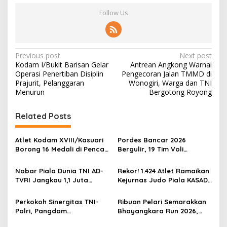
Follow Us
P
Previous post
Next post
Kodam I/Bukit Barisan Gelar
Antrean Angkong Warnai
o
Operasi Penertiban Disiplin
Pengecoran Jalan TMMD di
s
Prajurit, Pelanggaran
Wonogiri, Warga dan TNI
Menurun
Bergotong Royong
t
n
Related Posts
a
v
Atlet Kodam XVIII/Kasuari
Pordes Bancar 2026
Borong 16 Medali di Pencak
Bergulir, 19 Tim Voli
i
Silat Piala Gubernur Papua
Perebutkan Gelar Juara
g
Barat Daya
Nobar Piala Dunia TNI AD-
Rekor! 1.424 Atlet Ramaikan
TVRI Jangkau 1,1 Juta
Kejurnas Judo Piala KASAD
a
Warga, UMKM Ikut
XVI 2026, KASAD: Lahirkan
t
Terdongkrak
Juara untuk Indonesia
Perkokoh Sinergitas TNI-
Ribuan Pelari Semarakkan
i
Polri, Pangdam
Bhayangkara Run 2026,
XVIII/Kasuari Hadiri
Soliditas TNI-Polri dan