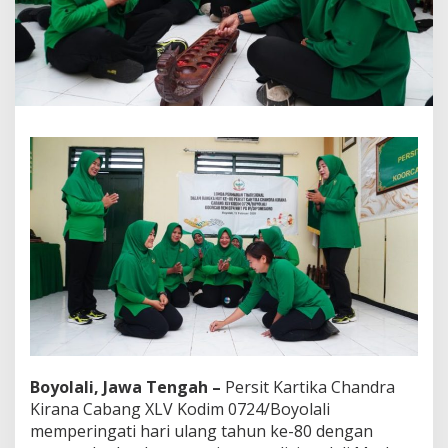
k
a
n
H
U
T
k
e
-
8
0
d
e
n
g
a
n
P
e
r
m
Boyolali, Jawa Tengah –
Persit Kartika Chandra
a
i
Kirana Cabang XLV Kodim 0724/Boyolali
n
memperingati hari ulang tahun ke-80 dengan
a