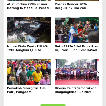
Atlet Kodam XVIII/Kasuari
Pordes Bancar 2026
Borong 16 Medali di Pencak
Bergulir, 19 Tim Voli
Silat Piala Gubernur Papua
Perebutkan Gelar Juara
Barat Daya
Nobar Piala Dunia TNI AD-
Rekor! 1.424 Atlet Ramaikan
TVRI Jangkau 1,1 Juta
Kejurnas Judo Piala KASAD
Warga, UMKM Ikut
XVI 2026, KASAD: Lahirkan
Terdongkrak
Juara untuk Indonesia
Perkokoh Sinergitas TNI-
Ribuan Pelari Semarakkan
Polri, Pangdam
Bhayangkara Run 2026,
XVIII/Kasuari Hadiri
Soliditas TNI-Polri dan
Olahraga Bersama Hari
Pemda Menguat di Blitar
Bhayangkara ke-80 di