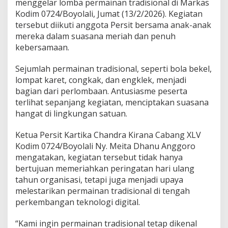
menggelar lomba permainan tradisional di Markas
n
Kodim 0724/Boyolali, Jumat (13/2/2026). Kegiatan
T
r
tersebut diikuti anggota Persit bersama anak-anak
a
mereka dalam suasana meriah dan penuh
d
kebersamaan.
i
s
Sejumlah permainan tradisional, seperti bola bekel,
i
o
lompat karet, congkak, dan engklek, menjadi
n
bagian dari perlombaan. Antusiasme peserta
a
terlihat sepanjang kegiatan, menciptakan suasana
l
hangat di lingkungan satuan.
,
P
e
Ketua Persit Kartika Chandra Kirana Cabang XLV
r
Kodim 0724/Boyolali Ny. Meita Dhanu Anggoro
e
mengatakan, kegiatan tersebut tidak hanya
r
bertujuan memeriahkan peringatan hari ulang
a
tahun organisasi, tetapi juga menjadi upaya
t
K
melestarikan permainan tradisional di tengah
e
perkembangan teknologi digital.
b
e
“Kami ingin permainan tradisional tetap dikenal
r