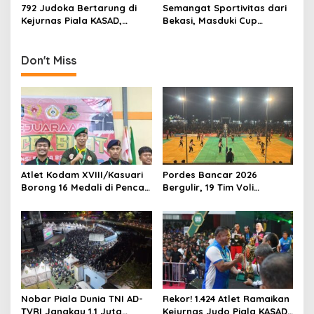
o
Olahraga Bersama Hari
Pemda Menguat di Blitar
792 Judoka Bertarung di
Semangat Sportivitas dari
n
Bhayangkara ke-80 di
Kejurnas Piala KASAD,
Bekasi, Masduki Cup
Papua Barat
Pembinaan Atlet Nasional
Dorong Lahirnya Atlet Tenis
Diperkuat
Meja Berprestasi
Don't Miss
Atlet Kodam XVIII/Kasuari
Pordes Bancar 2026
Borong 16 Medali di Pencak
Bergulir, 19 Tim Voli
Silat Piala Gubernur Papua
Perebutkan Gelar Juara
Barat Daya
Nobar Piala Dunia TNI AD-
Rekor! 1.424 Atlet Ramaikan
TVRI Jangkau 1,1 Juta
Kejurnas Judo Piala KASAD