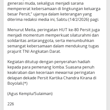
generasi muda, sekaligus menjadi sarana
s
a
mempererat kebersamaan di lingkungan keluarga
m
besar Persit,” ujarnya dalam keterangan yang
a
diterima redaksi media ini, Sabtu (14/2/2026) pagi.
a
n
Menurut Meita, peringatan HUT ke-80 Persit juga
K
e
menjadi momentum memperkuat silaturahmi dan
l
solidaritas antaranggota, serta menumbuhkan
u
semangat kebersamaan dalam mendukung tugas
a
prajurit TNI Angkatan Darat.
r
g
a
Kegiatan ditutup dengan penyerahan hadiah
P
kepada para pemenang lomba. Suasana penuh
r
keakraban dan keceriaan mewarnai peringatan
a
delapan dekade Persit Kartika Chandra Kirana di
j
u
Boyolali.(*)
r
i
(Agus Kemplu/Sulaiman)
t
226