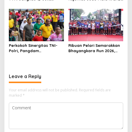
Warga, UMKM Ikut
XVI 2026, KASAD: Lahirkan
Terdongkrak
Juara untuk Indonesia
Perkokoh Sinergitas TNI-
Ribuan Pelari Semarakkan
Polri, Pangdam
Bhayangkara Run 2026,
XVIII/Kasuari Hadiri
Soliditas TNI-Polri dan
Olahraga Bersama Hari
Pemda Menguat di Blitar
Bhayangkara ke-80 di
Papua Barat
Leave a Reply
Your email address will not be published.
Required fields are
marked
*