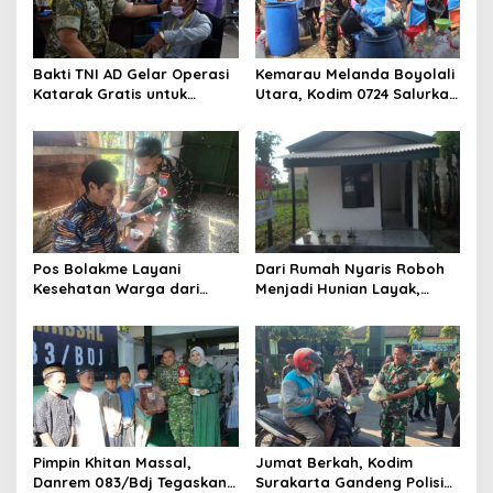
Bakti TNI AD Gelar Operasi
Kemarau Melanda Boyolali
Katarak Gratis untuk
Utara, Kodim 0724 Salurkan
Warga Madura
Air Bersih
Pos Bolakme Layani
Dari Rumah Nyaris Roboh
Kesehatan Warga dari
Menjadi Hunian Layak,
Rumah ke Rumah di Papua
Babinsa Kedungwaru
Pegunungan
Wujudkan Harapan Ibu Feri
Pimpin Khitan Massal,
Jumat Berkah, Kodim
Danrem 083/Bdj Tegaskan
Surakarta Gandeng Polisi