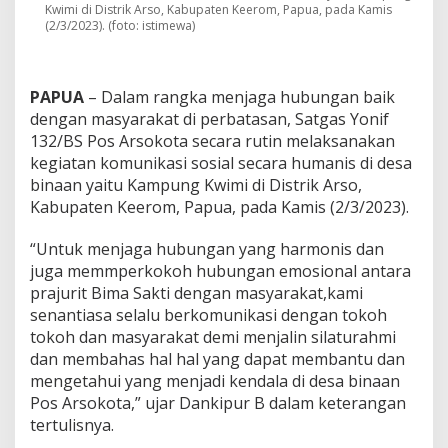
Y
Kwimi di Distrik Arso, Kabupaten Keerom, Papua, pada Kamis
(2/3/2023). (foto: istimewa)
o
n
i
f
PAPUA
– Dalam rangka menjaga hubungan baik
1
dengan masyarakat di perbatasan, Satgas Yonif
3
2
132/BS Pos Arsokota secara rutin melaksanakan
/
kegiatan komunikasi sosial secara humanis di desa
B
binaan yaitu Kampung Kwimi di Distrik Arso,
S
Kabupaten Keerom, Papua, pada Kamis (2/3/2023).
S
a
p
“Untuk menjaga hubungan yang harmonis dan
a
juga memmperkokoh hubungan emosional antara
K
prajurit Bima Sakti dengan masyarakat,kami
a
senantiasa selalu berkomunikasi dengan tokoh
m
p
tokoh dan masyarakat demi menjalin silaturahmi
u
dan membahas hal hal yang dapat membantu dan
n
mengetahui yang menjadi kendala di desa binaan
g
Pos Arsokota,” ujar Dankipur B dalam keterangan
K
tertulisnya.
w
i