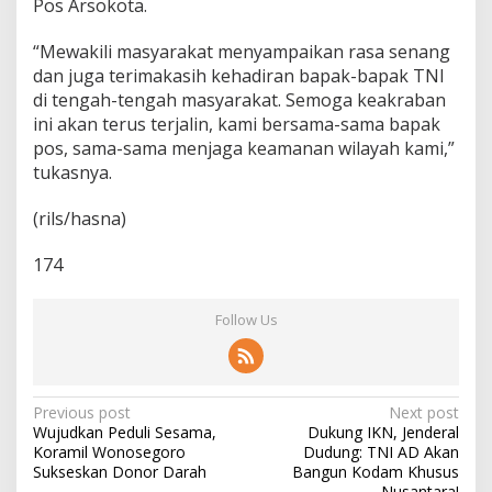
Pos Arsokota.
“Mewakili masyarakat menyampaikan rasa senang
dan juga terimakasih kehadiran bapak-bapak TNI
di tengah-tengah masyarakat. Semoga keakraban
ini akan terus terjalin, kami bersama-sama bapak
pos, sama-sama menjaga keamanan wilayah kami,”
tukasnya.
(rils/hasna)
174
Follow Us
P
Previous post
Next post
Wujudkan Peduli Sesama,
Dukung IKN, Jenderal
o
Koramil Wonosegoro
Dudung: TNI AD Akan
s
Sukseskan Donor Darah
Bangun Kodam Khusus
Nusantara!