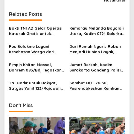
t
n
Related Posts
a
v
Bakti TNI AD Gelar Operasi
Kemarau Melanda Boyolali
Katarak Gratis untuk
Utara, Kodim 0724 Salurkan
i
Warga Madura
Air Bersih
g
Pos Bolakme Layani
Dari Rumah Nyaris Roboh
Kesehatan Warga dari
Menjadi Hunian Layak,
a
Rumah ke Rumah di Papua
Babinsa Kedungwaru
t
Pegunungan
Wujudkan Harapan Ibu Feri
Pimpin Khitan Massal,
Jumat Berkah, Kodim
i
Danrem 083/Bdj Tegaskan
Surakarta Gandeng Polisi
Hal Ini
dan FKPPI Bagikan Sayuran
o
Gratis untuk Warga
TNI Hadir untuk Rakyat,
Sambut HUT ke-58,
n
Satgas Yonif 123/Rajawali
Pusrehabkeshan Kemhan
Bangun Sumur Bor bagi
Hadirkan Pengobatan
Sekolah di Pedalaman
Gratis hingga Penanaman
Mappi
Mangrove di Pesisir
Don't Miss
Tangerang