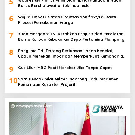
5
Wapres KH Ma’ruf Amin Didampingi Pangdam Hadiri
Barus Bersholawat untuk Indonesia
6
Wujud Empati, Satgas Pamtas Yonif 132/BS Bantu
Prosesi Pemakaman Warga
7
Yudo Margono: TNI Kerahkan Prajurit dan Peralatan
Bantu Korban Kebakaran Depo Pertamina Plumpang
8
Panglima TNI Dorong Perluasan Lahan Kedelai,
Upaya Menekan Impor dan Memperkuat Kemandirian
Pangan
9
Gus Lilur: MBG Pasti Meroket Jika Tanpa Copet
10
Saat Pencak Silat Militer Didorong Jadi Instrumen
Pembinaan Karakter Prajurit