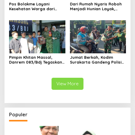
Pos Bolakme Layani
Dari Rumah Nyaris Roboh
Kesehatan Warga dari
Menjadi Hunian Layak,
Rumah ke Rumah di Papua
Babinsa Kedungwaru
Pegunungan
Wujudkan Harapan Ibu Feri
Pimpin Khitan Massal,
Jumat Berkah, Kodim
Danrem 083/Bdj Tegaskan
Surakarta Gandeng Polisi
Hal Ini
dan FKPPI Bagikan Sayuran
Gratis untuk Warga
View More
Populer