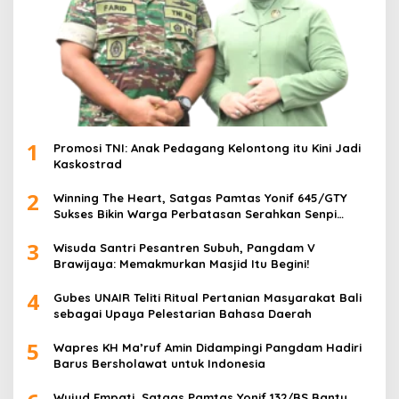
1
Promosi TNI: Anak Pedagang Kelontong itu Kini Jadi
Kaskostrad
2
Winning The Heart, Satgas Pamtas Yonif 645/GTY
Sukses Bikin Warga Perbatasan Serahkan Senpi
Rakitan
3
Wisuda Santri Pesantren Subuh, Pangdam V
Brawijaya: Memakmurkan Masjid Itu Begini!
4
Gubes UNAIR Teliti Ritual Pertanian Masyarakat Bali
sebagai Upaya Pelestarian Bahasa Daerah
5
Wapres KH Ma’ruf Amin Didampingi Pangdam Hadiri
Barus Bersholawat untuk Indonesia
Wujud Empati, Satgas Pamtas Yonif 132/BS Bantu