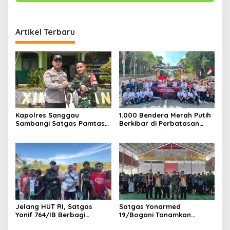
Artikel Terbaru
Kapolres Sanggau
1.000 Bendera Merah Putih
Sambangi Satgas Pamtas
Berkibar di Perbatasan
Yonarmed 19/Bogani,
Sambas
Perkuat Soliditas TNI-Polri
di Perbatasan
Jelang HUT RI, Satgas
Satgas Yonarmed
Yonif 764/IB Berbagi
19/Bogani Tanamkan
Sarana Olahraga
Nasionalisme Pelajar