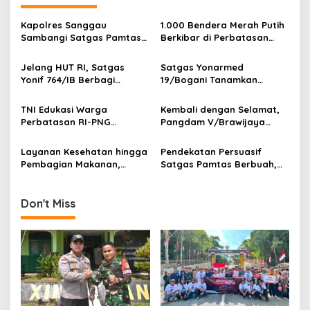
v
Kapolres Sanggau
1.000 Bendera Merah Putih
i
Sambangi Satgas Pamtas
Berkibar di Perbatasan
g
Yonarmed 19/Bogani,
Sambas
Perkuat Soliditas TNI-Polri
Jelang HUT RI, Satgas
Satgas Yonarmed
a
di Perbatasan
Yonif 764/IB Berbagi
19/Bogani Tanamkan
t
Sarana Olahraga
Nasionalisme Pelajar
Perbatasan
i
TNI Edukasi Warga
Kembali dengan Selamat,
Perbatasan RI-PNG
Pangdam V/Brawijaya
o
Terapkan Pola Hidup Sehat,
Apresiasi Dedikasi Prajurit
n
Perkuat Kesadaran Cegah
Satgas Yonif 521/DY di
Layanan Kesehatan hingga
Pendekatan Persuasif
Penyakit
Perbatasan RI-PNG
Pembagian Makanan,
Satgas Pamtas Berbuah,
Satgas Yonif 764/IB
Warga Sambas Serahkan
Perkuat Kedekatan dengan
Senjata Api Ilegal
Warga Perbatasan Papua
Don't Miss