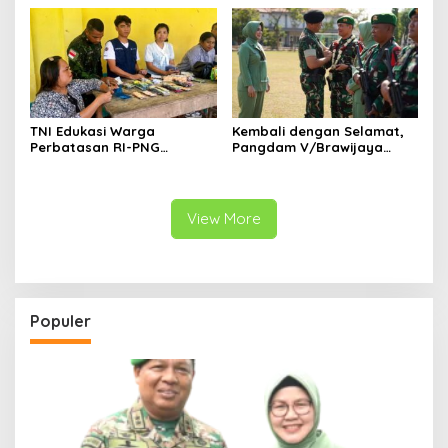
Perbatasan
TNI Edukasi Warga
Kembali dengan Selamat,
Perbatasan RI-PNG
Pangdam V/Brawijaya
Terapkan Pola Hidup Sehat,
Apresiasi Dedikasi Prajurit
Perkuat Kesadaran Cegah
Satgas Yonif 521/DY di
Penyakit
Perbatasan RI-PNG
View More
Populer