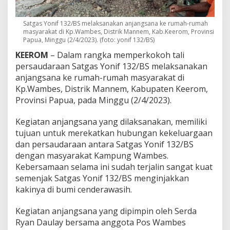
a
n
Satgas Yonif 132/BS melaksanakan anjangsana ke rumah-rumah
A
masyarakat di Kp.Wambes, Distrik Mannem, Kab.Keerom, Provinsi
n
Papua, Minggu (2/4/2023). (foto: yonif 132/BS)
j
a
KEEROM
– Dalam rangka memperkokoh tali
n
persaudaraan Satgas Yonif 132/BS melaksanakan
g
anjangsana ke rumah-rumah masyarakat di
s
Kp.Wambes, Distrik Mannem, Kabupaten Keerom,
a
n
Provinsi Papua, pada Minggu (2/4/2023).
a
K
Kegiatan anjangsana yang dilaksanakan, memiliki
e
tujuan untuk merekatkan hubungan kekeluargaan
K
dan persaudaraan antara Satgas Yonif 132/BS
p
.
dengan masyarakat Kampung Wambes.
W
Kebersamaan selama ini sudah terjalin sangat kuat
a
semenjak Satgas Yonif 132/BS menginjakkan
m
kakinya di bumi cenderawasih.
b
e
s
Kegiatan anjangsana yang dipimpin oleh Serda
Ryan Daulay bersama anggota Pos Wambes