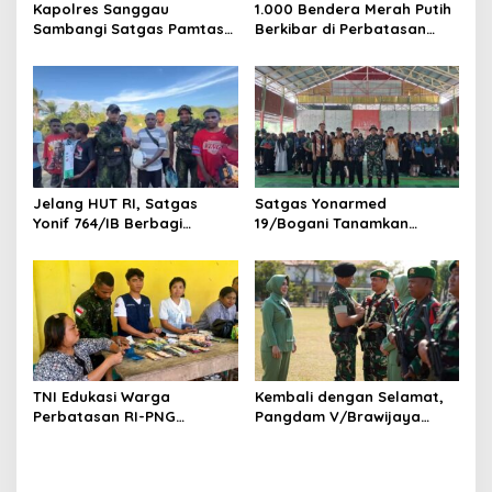
Kapolres Sanggau
1.000 Bendera Merah Putih
Sambangi Satgas Pamtas
Berkibar di Perbatasan
Yonarmed 19/Bogani,
Sambas
Perkuat Soliditas TNI-Polri
di Perbatasan
Jelang HUT RI, Satgas
Satgas Yonarmed
Yonif 764/IB Berbagi
19/Bogani Tanamkan
Sarana Olahraga
Nasionalisme Pelajar
Perbatasan
TNI Edukasi Warga
Kembali dengan Selamat,
Perbatasan RI-PNG
Pangdam V/Brawijaya
Terapkan Pola Hidup Sehat,
Apresiasi Dedikasi Prajurit
Perkuat Kesadaran Cegah
Satgas Yonif 521/DY di
Penyakit
Perbatasan RI-PNG