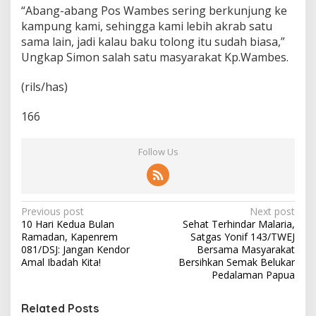
“Abang-abang Pos Wambes sering berkunjung ke
kampung kami, sehingga kami lebih akrab satu
sama lain, jadi kalau baku tolong itu sudah biasa,”
Ungkap Simon salah satu masyarakat Kp.Wambes.
(rils/has)
166
Follow Us
P
Previous post
Next post
10 Hari Kedua Bulan
Sehat Terhindar Malaria,
o
Ramadan, Kapenrem
Satgas Yonif 143/TWEJ
s
081/DSJ: Jangan Kendor
Bersama Masyarakat
Amal Ibadah Kita!
Bersihkan Semak Belukar
t
Pedalaman Papua
n
Related Posts
a