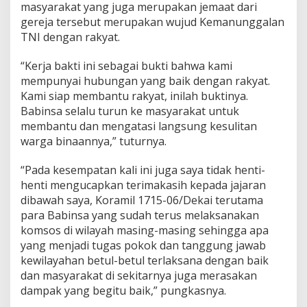
masyarakat yang juga merupakan jemaat dari
e
r
gereja tersebut merupakan wujud Kemanunggalan
e
TNI dengan rakyat.
j
a
“Kerja bakti ini sebagai bukti bahwa kami
S
mempunyai hubungan yang baik dengan rakyat.
a
n
Kami siap membantu rakyat, inilah buktinya.
t
Babinsa selalu turun ke masyarakat untuk
o
membantu dan mengatasi langsung kesulitan
Y
warga binaannya,” tuturnya.
o
s
e
“Pada kesempatan kali ini juga saya tidak henti-
p
henti mengucapkan terimakasih kepada jajaran
D
dibawah saya, Koramil 1715-06/Dekai terutama
e
para Babinsa yang sudah terus melaksanakan
k
a
komsos di wilayah masing-masing sehingga apa
i
yang menjadi tugas pokok dan tanggung jawab
kewilayahan betul-betul terlaksana dengan baik
dan masyarakat di sekitarnya juga merasakan
dampak yang begitu baik,” pungkasnya.