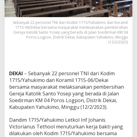
i
m
1
7
Sebanyak 22 personel TNI dari Kodim 1715/Yahukimo dan Koramil
1
1715-06/Dekai bersama masyarakat melaksanakan pembersihan
5
Gereja Katolik Santo Yosep yang berada di Jalan Soedirman KM 04
/
Poros Logpon, Distrik Dekai, Kabupaten Yahukimo, Minggu
Y
(12/2/2023)
a
h
u
k
i
DEKAI
– Sebanyak 22 personel TNI dari Kodim
m
o
1715/Yahukimo dan Koramil 1715-06/Dekai
B
bersama masyarakat melaksanakan pembersihan
e
Gereja Katolik Santo Yosep yang berada di Jalan
r
Soedirman KM 04 Poros Logpon, Distrik Dekai,
s
Kabupaten Yahukimo, Minggu (12/2/2023).
i
h
k
Dandim 1715/Yahukimo Letkol Inf Johanis
a
Victorianus Tethool menuturkan kerja bakti yang
n
dilakukan oleh Kodim 1715/Yahukimo bersama
G