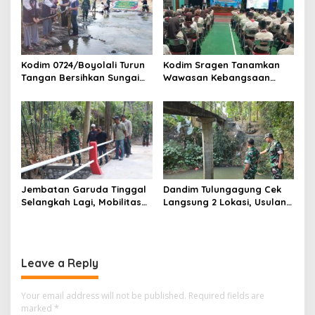
Kodim 0724/Boyolali Turun
Kodim Sragen Tanamkan
Tangan Bersihkan Sungai
Wawasan Kebangsaan
Serang, Ini Tujuannya
Saat MPLS, Ingatkan
Pelajar Tentang Hal Ini
Jembatan Garuda Tinggal
Dandim Tulungagung Cek
Selangkah Lagi, Mobilitas
Langsung 2 Lokasi, Usulan
Warga Kalidawir Segera
Pembangunan Jembatan
Pulih
Disiapkan Berdasarkan
Kondisi Lapangan
Leave a Reply
Your email address will not be published.
Required fields are
marked
*