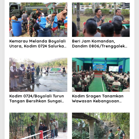
Kemarau Melanda Boyolali
Beri Jam Komandan,
Utara, Kodim 0724 Salurkan
Dandim 0806/Trenggalek
Air Bersih
Tekankan Hal Ini
Kodim 0724/Boyolali Turun
Kodim Sragen Tanamkan
Tangan Bersihkan Sungai
Wawasan Kebangsaan
Serang, Ini Tujuannya
Saat MPLS, Ingatkan
Pelajar Tentang Hal Ini