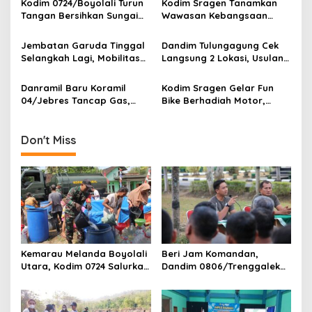
g
Kodim 0724/Boyolali Turun
Kodim Sragen Tanamkan
Tangan Bersihkan Sungai
Wawasan Kebangsaan
a
Serang, Ini Tujuannya
Saat MPLS, Ingatkan
t
Pelajar Tentang Hal Ini
Jembatan Garuda Tinggal
Dandim Tulungagung Cek
i
Selangkah Lagi, Mobilitas
Langsung 2 Lokasi, Usulan
Warga Kalidawir Segera
Pembangunan Jembatan
o
Pulih
Disiapkan Berdasarkan
Danramil Baru Koramil
Kodim Sragen Gelar Fun
n
Kondisi Lapangan
04/Jebres Tancap Gas,
Bike Berhadiah Motor,
Perkuat Disiplin Prajurit dan
Ribuan Warga Tumpah
Bangun Sinergi dengan
Ruah di Alun-Alun
Pemerintah Kelurahan
Don't Miss
Kemarau Melanda Boyolali
Beri Jam Komandan,
Utara, Kodim 0724 Salurkan
Dandim 0806/Trenggalek
Air Bersih
Tekankan Hal Ini