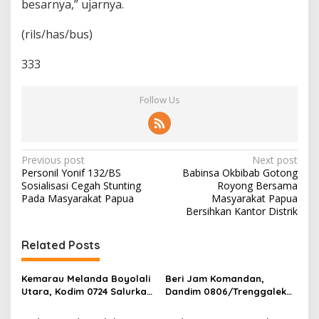
besarnya,” ujarnya.
(rils/has/bus)
333
Follow Us
P
Previous post
Next post
Personil Yonif 132/BS
Babinsa Okbibab Gotong
o
Sosialisasi Cegah Stunting
Royong Bersama
s
Pada Masyarakat Papua
Masyarakat Papua
Bersihkan Kantor Distrik
t
n
Related Posts
a
v
Kemarau Melanda Boyolali
Beri Jam Komandan,
Utara, Kodim 0724 Salurkan
Dandim 0806/Trenggalek
i
Air Bersih
Tekankan Hal Ini