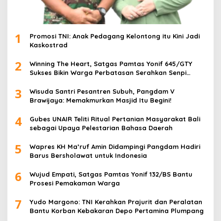
1
Promosi TNI: Anak Pedagang Kelontong itu Kini Jadi
Kaskostrad
2
Winning The Heart, Satgas Pamtas Yonif 645/GTY
Sukses Bikin Warga Perbatasan Serahkan Senpi
Rakitan
3
Wisuda Santri Pesantren Subuh, Pangdam V
Brawijaya: Memakmurkan Masjid Itu Begini!
4
Gubes UNAIR Teliti Ritual Pertanian Masyarakat Bali
sebagai Upaya Pelestarian Bahasa Daerah
5
Wapres KH Ma’ruf Amin Didampingi Pangdam Hadiri
Barus Bersholawat untuk Indonesia
6
Wujud Empati, Satgas Pamtas Yonif 132/BS Bantu
Prosesi Pemakaman Warga
7
Yudo Margono: TNI Kerahkan Prajurit dan Peralatan
Bantu Korban Kebakaran Depo Pertamina Plumpang