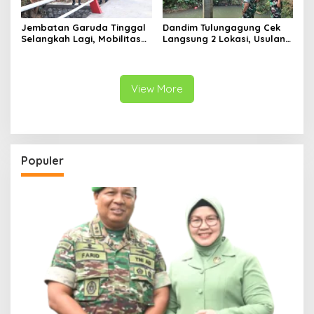
Jembatan Garuda Tinggal
Dandim Tulungagung Cek
Selangkah Lagi, Mobilitas
Langsung 2 Lokasi, Usulan
Warga Kalidawir Segera
Pembangunan Jembatan
Pulih
Disiapkan Berdasarkan
Kondisi Lapangan
View More
Populer