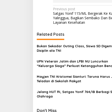
P
Previous post
Satgas Yonif 115/ML Bergerak Ke 
o
Yalinggua, Bagikan Sembako Dan Be
s
Layanan Kesehatan
t
Related Posts
n
a
Bukan Sekadar Outing Class, Siswa SD Dige
v
Disiplin ala TNI
i
UPN Veteran Jatim dan LPBI NU Luncurkan
g
“Keluarga Siaga” Perkuat Ketangguhan Ben
a
Mayjen TNI Kristomei Sianturi: Taruna Harus 
t
Teladan di Sekolah Rakyat
i
Jelang HUT RI, Satgas Yonif 764/IB Berbagi 
o
Olahraga
n
Don't Miss