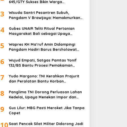
645/GTY Sukses Bikin Warga
Perbatasan Serahkan Senpi Rakitan
3
Wisuda Santri Pesantren Subuh,
Pangdam V Brawijaya: Memakmurkan
Masjid Itu Begini!
4
Gubes UNAIR Teliti Ritual Pertanian
Masyarakat Bali sebagai Upaya
Pelestarian Bahasa Daerah
5
Wapres KH Ma’ruf Amin Didampingi
Pangdam Hadiri Barus Bersholawat
untuk Indonesia
6
Wujud Empati, Satgas Pamtas Yonif
132/BS Bantu Prosesi Pemakaman
Warga
7
Yudo Margono: TNI Kerahkan Prajurit
dan Peralatan Bantu Korban
Kebakaran Depo Pertamina Plumpang
8
Panglima TNI Dorong Perluasan Lahan
Kedelai, Upaya Menekan Impor dan
Memperkuat Kemandirian Pangan
9
Gus Lilur: MBG Pasti Meroket Jika Tanpa
Copet
10
Saat Pencak Silat Militer Didorong Jadi