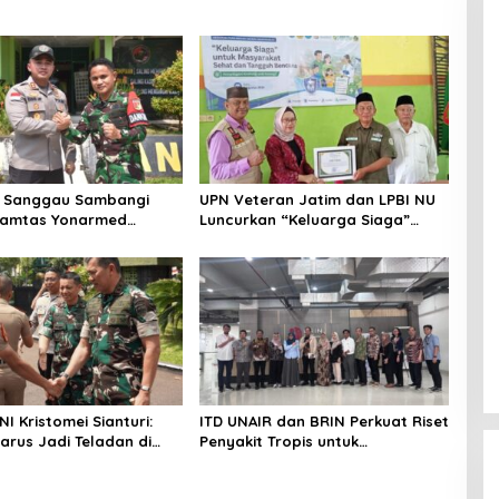
s Sanggau Sambangi
UPN Veteran Jatim dan LPBI NU
Pamtas Yonarmed
Luncurkan “Keluarga Siaga”
, Perkuat Soliditas TNI-
Perkuat Ketangguhan Bencana
Perbatasan
I Kristomei Sianturi:
ITD UNAIR dan BRIN Perkuat Riset
arus Jadi Teladan di
Penyakit Tropis untuk
Rakyat
Kemandirian Kesehatan Nasional