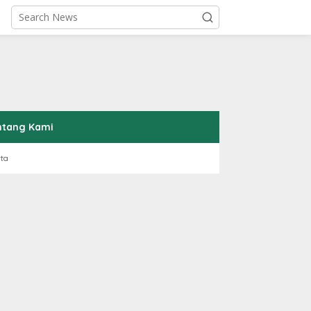
ntang Kami
rta