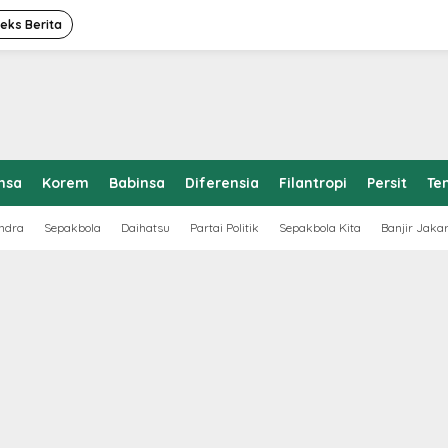
deks Berita
nsa
Korem
Babinsa
Diferensia
Filantropi
Persit
Te
ndra
Sepakbola
Daihatsu
Partai Politik
Sepakbola Kita
Banjir Jaka