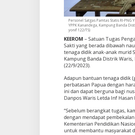
e
d
a
l
Personel Satgas Pamtas Statis RI-PNG Y
a
YPPK Kanandega, Kampung Banda Distrik
m
yonif 122/TS)
a
KEEROM
– Satuan Tugas Penga
n
P
Sakti yang berada dibawah na
a
tenaga didik anak-anak murid 
p
Kampung Banda Distrik Waris, 
u
(22/9/2023).
a
Adapun bantuan tenaga didik (
perbatasan Papua dengan har
ini dan dapat berguna bagi nu
Danpos Waris Letda Inf Hasan B
“Sebelum berangkat tugas, kam
dengan mendapat pembekalan p
Kementerian Pendidikan Nasiona
untuk membantu masyarakat di