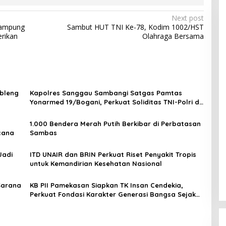
Next post
Kampung
Sambut HUT TNI Ke-78, Kodim 1002/HST
rikan
Olahraga Bersama
mbleng
Kapolres Sanggau Sambangi Satgas Pamtas
Yonarmed 19/Bogani, Perkuat Soliditas TNI-Polri di
Perbatasan
1.000 Bendera Merah Putih Berkibar di Perbatasan
cana
Sambas
Jadi
ITD UNAIR dan BRIN Perkuat Riset Penyakit Tropis
untuk Kemandirian Kesehatan Nasional
Sarana
KB PII Pamekasan Siapkan TK Insan Cendekia,
Perkuat Fondasi Karakter Generasi Bangsa Sejak
Dini