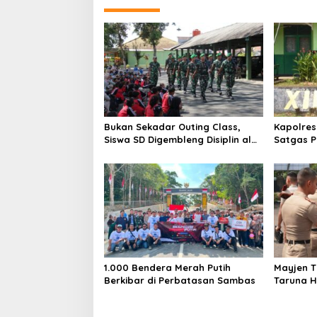
Bukan Sekadar Outing Class,
Kapolre
Siswa SD Digembleng Disiplin ala
Satgas 
TNI
19/Bogani
Polri di 
1.000 Bendera Merah Putih
Mayjen TN
Berkibar di Perbatasan Sambas
Taruna H
Sekolah 