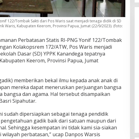
onif 122/Tombak Sakti dari Pos Waris saat menjadi tenaga didik di SD
 Waris, Kabupaten Keerom, Provinsi Papua, Jumat (22/9/2023). (foto:
manan Perbatasan Statis RI-PNG Yonif 122/Tombak
ungan Kolakopsrem 172/ATW, Pos Waris menjadi
Sekolah Dasar (SD) YPPK Kanandega tepatnya
Kabupaten Keerom, Provinsi Papua, Jumat
gadik) memberikan bekal ilmu kepada anak anak di
apan mereka dapat meneruskan perjuangan bangsa
sa bangsa dan agama. Hal tersebut disampaikan
asri Sipahutar.
i sudah dipersiapkan sebagai tenaga pendidik
engetahuan gadik baik dari satuan maupun dari
l. Sehingga kesempatan ini tidak kami sia-siakan
 wilayah perbatasan,” ucap Danpos Warsis