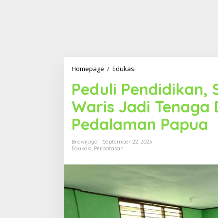
Homepage
/
Edukasi
P
e
Peduli Pendidikan, 
d
u
Waris Jadi Tenaga D
l
i
Pedalaman Papua
P
e
n
Brawijaya
September 22, 2023
d
Edukasi
,
Perbatasan
i
d
i
k
a
n
,
S