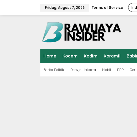
S
k
Friday, August 7, 2026
Terms of Service
In
i
p
t
o
c
o
n
t
Home
Kodam
Kodim
Koramil
Babi
e
n
t
Berita Politik
Persija Jakarta
Mobil
PPP
Geri