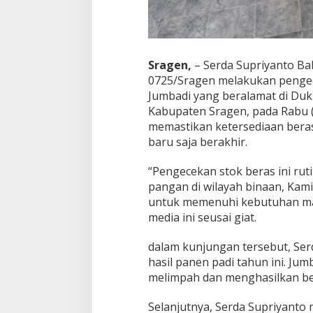
n
P
a
d
i
Sragen,
– Serda Supriyanto Ba
W
a
0725/Sragen melakukan pengece
r
Jumbadi yang beralamat di Duk
g
Kabupaten Sragen, pada Rabu (
a
memastikan ketersediaan beras
B
baru saja berakhir.
i
n
a
“Pengecekan stok beras ini ru
a
pangan di wilayah binaan, Kam
n
untuk memenuhi kebutuhan masy
media ini seusai giat.
dalam kunjungan tersebut, Se
hasil panen padi tahun ini. Ju
melimpah dan menghasilkan ber
Selanjutnya, Serda Supriyant