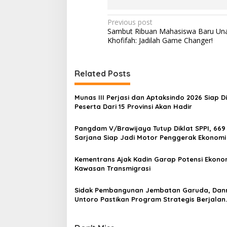
P
Previous post
Sambut Ribuan Mahasiswa Baru Una
o
Khofifah: Jadilah Game Changer!
s
t
Related Posts
n
a
Munas III Perjasi dan Aptaksindo 2026 Siap Di
v
Peserta Dari 15 Provinsi Akan Hadir
i
Pangdam V/Brawijaya Tutup Diklat SPPI, 669
g
Sarjana Siap Jadi Motor Penggerak Ekonomi
a
Kementrans Ajak Kadin Garap Potensi Ekono
t
Kawasan Transmigrasi
i
Sidak Pembangunan Jembatan Garuda, Dan
o
Untoro Pastikan Program Strategis Berjalan
n
Sesuai Target