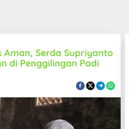
s Aman, Serda Supriyanto
 di Penggilingan Padi