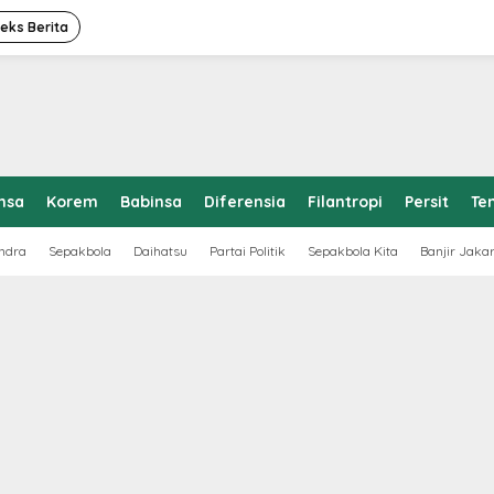
deks Berita
nsa
Korem
Babinsa
Diferensia
Filantropi
Persit
Te
ndra
Sepakbola
Daihatsu
Partai Politik
Sepakbola Kita
Banjir Jaka