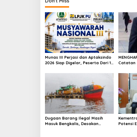
Don't Miss
Munas III Perjasi dan Aptaksindo
MENGHARG
2026 Siap Digelar, Peserta Dari 15
Catatan 
Provinsi Akan Hadir
Tambang
Dugaan Barang Ilegal Masih
Kementra
Masuk Bengkalis, Desakan
Potensi 
Perketat Pengawasan Menguat
Transmig