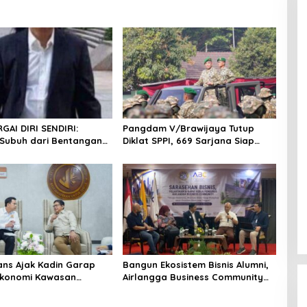
AI DIRI SENDIRI:
Pangdam V/Brawijaya Tutup
Subuh dari Bentangan
Diklat SPPI, 669 Sarjana Siap
 Tanah Jawa
Jadi Motor Penggerak Ekonomi
Desa
ns Ajak Kadin Garap
Bangun Ekosistem Bisnis Alumni,
Ekonomi Kawasan
Airlangga Business Community
rasi
Gelar Sarasehan Nasional di
Surabaya