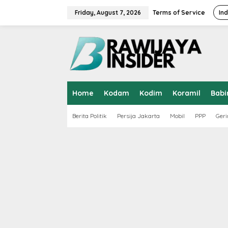
S
k
Friday, August 7, 2026
Terms of Service
In
i
p
t
o
c
o
n
t
Home
Kodam
Kodim
Koramil
Babi
e
n
t
Berita Politik
Persija Jakarta
Mobil
PPP
Geri