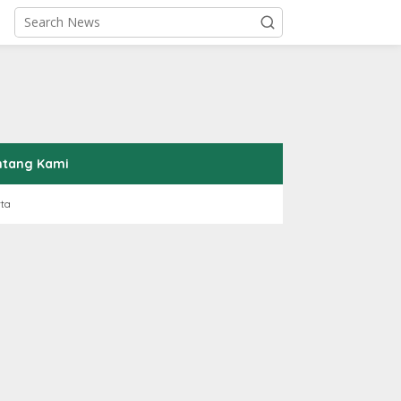
ntang Kami
rta