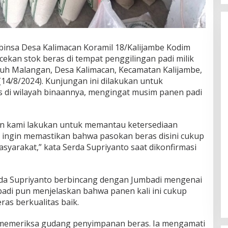
binsa Desa Kalimacan Koramil 18/Kalijambe Kodim
kan stok beras di tempat penggilingan padi milik
uh Malangan, Desa Kalimacan, Kecamatan Kalijambe,
14/8/2024). Kunjungan ini dilakukan untuk
 di wilayah binaannya, mengingat musim panen padi
tin kami lakukan untuk memantau ketersediaan
i ingin memastikan bahwa pasokan beras disini cukup
arakat,” kata Serda Supriyanto saat dikonfirmasi
rda Supriyanto berbincang dengan Jumbadi mengenai
mbadi pun menjelaskan bahwa panen kali ini cukup
as berkualitas baik.
o memeriksa gudang penyimpanan beras. Ia mengamati