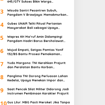
645/GTY Sukses Bikin Warga
Perbatasan Serahkan Senpi Rakitan
3
Wisuda Santri Pesantren Subuh,
Pangdam V Brawijaya: Memakmurkan
Masjid Itu Begini!
4
Gubes UNAIR Teliti Ritual Pertanian
Masyarakat Bali sebagai Upaya
Pelestarian Bahasa Daerah
5
Wapres KH Ma’ruf Amin Didampingi
Pangdam Hadiri Barus Bersholawat
untuk Indonesia
6
Wujud Empati, Satgas Pamtas Yonif
132/BS Bantu Prosesi Pemakaman
Warga
7
Yudo Margono: TNI Kerahkan Prajurit
dan Peralatan Bantu Korban
Kebakaran Depo Pertamina Plumpang
8
Panglima TNI Dorong Perluasan Lahan
Kedelai, Upaya Menekan Impor dan
Memperkuat Kemandirian Pangan
9
Saat Pencak Silat Militer Didorong Jadi
Instrumen Pembinaan Karakter Prajurit
10
Gus Lilur: MBG Pasti Meroket Jika Tanpa