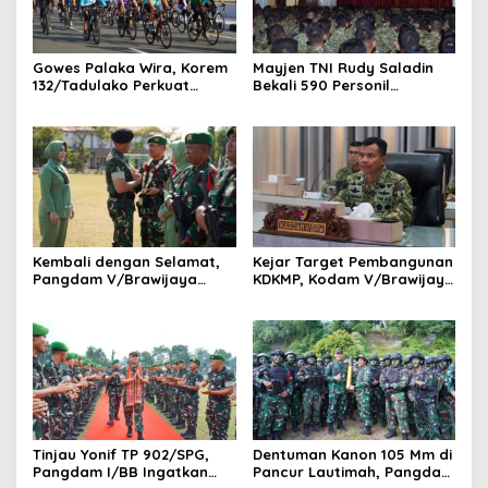
Gowes Palaka Wira, Korem
Mayjen TNI Rudy Saladin
132/Tadulako Perkuat
Bekali 590 Personil
Soliditas
Pengawak Brigif dan Yonif
TP Jajaran Kodam
V/Brawijaya
Kembali dengan Selamat,
Kejar Target Pembangunan
Pangdam V/Brawijaya
KDKMP, Kodam V/Brawijaya
Apresiasi Dedikasi Prajurit
Petakan Kendala di
Satgas Yonif 521/DY di
Lapangan
Perbatasan RI-PNG
Tinjau Yonif TP 902/SPG,
Dentuman Kanon 105 Mm di
Pangdam I/BB Ingatkan
Pancur Lautimah, Pangdam