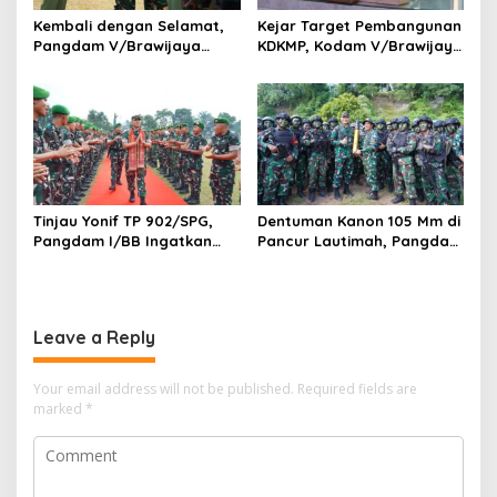
Kembali dengan Selamat,
Kejar Target Pembangunan
Pangdam V/Brawijaya
KDKMP, Kodam V/Brawijaya
Apresiasi Dedikasi Prajurit
Petakan Kendala di
Satgas Yonif 521/DY di
Lapangan
Perbatasan RI-PNG
Tinjau Yonif TP 902/SPG,
Dentuman Kanon 105 Mm di
Pangdam I/BB Ingatkan
Pancur Lautimah, Pangdam
Prajurit Jaga Disiplin dan
I/BB Uji Kesiapan Tempur
Marwah TNI
Prajurit Naga Karimata
Leave a Reply
Your email address will not be published.
Required fields are
marked
*