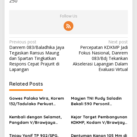
250
Follow Us
P
Previous post
Next post
Danrem 083/Baladhika Jaya
Percepatan KDKMP Jadi
o
Tegaskan Ransus Maung
Fokus Nasional, Danrem
s
dan Spartan Tingkatkan
083/Bdj Tekankan
Respons Cepat Prajurit di
Akselerasi Lapangan Dalam
t
Lapangan
Evaluasi Virtual
n
Related Posts
a
v
Gowes Palaka Wira, Korem
Mayjen TNI Rudy Saladin
i
132/Tadulako Perkuat
Bekali 590 Personil
g
Soliditas
Pengawak Brigif dan Yonif
TP Jajaran Kodam
Kembali dengan Selamat,
Kejar Target Pembangunan
a
V/Brawijaya
Pangdam V/Brawijaya
KDKMP, Kodam V/Brawijaya
t
Apresiasi Dedikasi Prajurit
Petakan Kendala di
Satgas Yonif 521/DY di
Lapangan
Tinjau Yonif TP 902/SPG,
Dentuman Kanon 105 Mm di