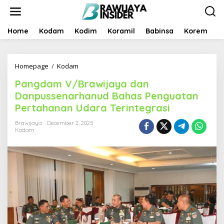
S
k
i
p
Home
Kodam
Kodim
Koramil
Babinsa
Korem
B
t
o
c
Homepage
/
Kodam
P
o
a
n
Pangdam V/Brawijaya dan
n
t
g
e
Danpussenarhanud Bahas Penguatan
d
n
Pertahanan Udara Terintegrasi
a
t
m
Brawijaya
December 2, 2025
V
Kodam
/
B
r
a
w
i
j
a
y
a