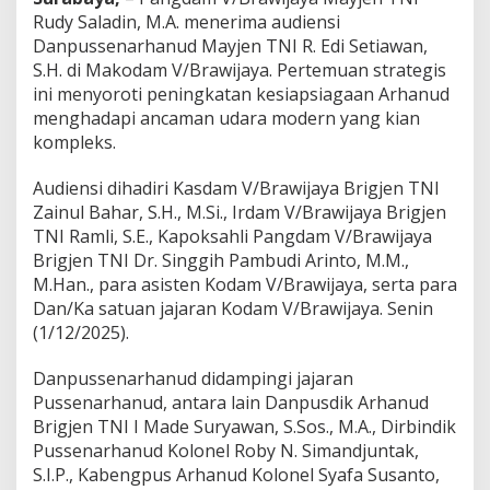
e
Rudy Saladin, M.A. menerima audiensi
n
Danpussenarhanud Mayjen TNI R. Edi Setiawan,
g
S.H. di Makodam V/Brawijaya. Pertemuan strategis
u
a
ini menyoroti peningkatan kesiapsiagaan Arhanud
t
menghadapi ancaman udara modern yang kian
a
kompleks.
n
P
Audiensi dihadiri Kasdam V/Brawijaya Brigjen TNI
e
r
Zainul Bahar, S.H., M.Si., Irdam V/Brawijaya Brigjen
t
TNI Ramli, S.E., Kapoksahli Pangdam V/Brawijaya
a
Brigjen TNI Dr. Singgih Pambudi Arinto, M.M.,
h
M.Han., para asisten Kodam V/Brawijaya, serta para
a
n
Dan/Ka satuan jajaran Kodam V/Brawijaya. Senin
a
(1/12/2025).
n
U
Danpussenarhanud didampingi jajaran
d
Pussenarhanud, antara lain Danpusdik Arhanud
a
r
Brigjen TNI I Made Suryawan, S.Sos., M.A., Dirbindik
a
Pussenarhanud Kolonel Roby N. Simandjuntak,
T
S.I.P., Kabengpus Arhanud Kolonel Syafa Susanto,
e