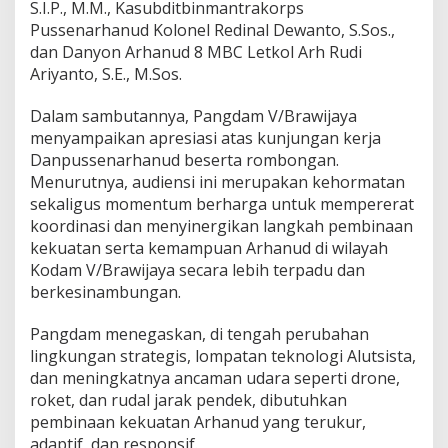
S.I.P., M.M., Kasubditbinmantrakorps
r
Pussenarhanud Kolonel Redinal Dewanto, S.Sos.,
i
n
dan Danyon Arhanud 8 MBC Letkol Arh Rudi
t
Ariyanto, S.E., M.Sos.
e
g
Dalam sambutannya, Pangdam V/Brawijaya
r
menyampaikan apresiasi atas kunjungan kerja
a
s
Danpussenarhanud beserta rombongan.
i
Menurutnya, audiensi ini merupakan kehormatan
sekaligus momentum berharga untuk mempererat
koordinasi dan menyinergikan langkah pembinaan
kekuatan serta kemampuan Arhanud di wilayah
Kodam V/Brawijaya secara lebih terpadu dan
berkesinambungan.
Pangdam menegaskan, di tengah perubahan
lingkungan strategis, lompatan teknologi Alutsista,
dan meningkatnya ancaman udara seperti drone,
roket, dan rudal jarak pendek, dibutuhkan
pembinaan kekuatan Arhanud yang terukur,
adaptif, dan responsif.