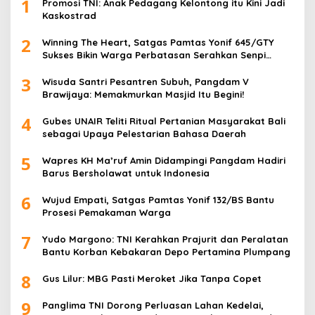
1
Promosi TNI: Anak Pedagang Kelontong itu Kini Jadi
Kaskostrad
2
Winning The Heart, Satgas Pamtas Yonif 645/GTY
Sukses Bikin Warga Perbatasan Serahkan Senpi
Rakitan
3
Wisuda Santri Pesantren Subuh, Pangdam V
Brawijaya: Memakmurkan Masjid Itu Begini!
4
Gubes UNAIR Teliti Ritual Pertanian Masyarakat Bali
sebagai Upaya Pelestarian Bahasa Daerah
5
Wapres KH Ma’ruf Amin Didampingi Pangdam Hadiri
Barus Bersholawat untuk Indonesia
6
Wujud Empati, Satgas Pamtas Yonif 132/BS Bantu
Prosesi Pemakaman Warga
7
Yudo Margono: TNI Kerahkan Prajurit dan Peralatan
Bantu Korban Kebakaran Depo Pertamina Plumpang
8
Gus Lilur: MBG Pasti Meroket Jika Tanpa Copet
9
Panglima TNI Dorong Perluasan Lahan Kedelai,