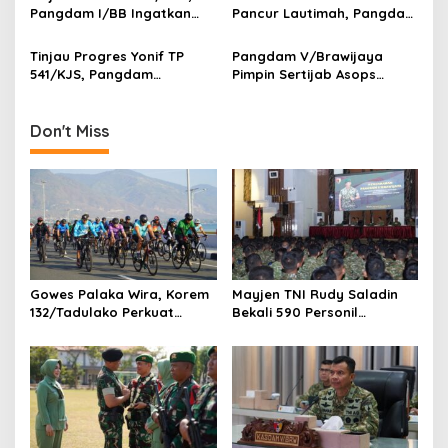
i
Perbatasan RI-PNG
Pangdam I/BB Ingatkan
Pancur Lautimah, Pangdam
o
Prajurit Jaga Disiplin dan
I/BB Uji Kesiapan Tempur
n
Marwah TNI
Prajurit Naga Karimata
Tinjau Progres Yonif TP
Pangdam V/Brawijaya
541/KJS, Pangdam
Pimpin Sertijab Asops
V/Brawijaya: Kehadiran TNI
Kasdam, Perkuat
Harus Bermanfaat bagi
Profesionalisme dan
Warga
Kesiapan Operasional
Don't Miss
Satuan
Gowes Palaka Wira, Korem
Mayjen TNI Rudy Saladin
132/Tadulako Perkuat
Bekali 590 Personil
Soliditas
Pengawak Brigif dan Yonif
TP Jajaran Kodam
V/Brawijaya