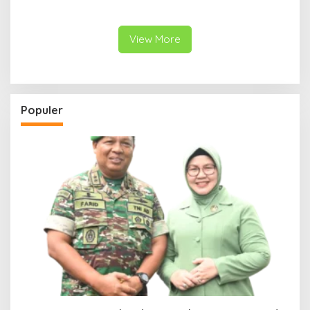
Prajurit Jaga Disiplin dan
I/BB Uji Kesiapan Tempur
Marwah TNI
Prajurit Naga Karimata
View More
Populer