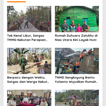
Tak Kenal Libur, Satgas
Rumah Duhuaro Zalukhu di
TMMD Kebutan Perapian
Nias Utara Kini Layak Huni
Jalan demi Keselamatan
Warga
Berpacu dengan Waktu,
TMMD Sengkuyung Bantu
Satgas dan Warga Kebut
Yulianto Wujudkan Rumah
Pembangunan TMMD
Layak Huni
Boyolali