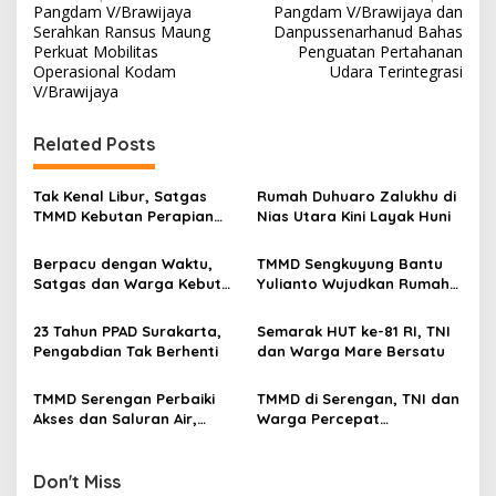
Pangdam V/Brawijaya
Pangdam V/Brawijaya dan
o
Serahkan Ransus Maung
Danpussenarhanud Bahas
s
Perkuat Mobilitas
Penguatan Pertahanan
Operasional Kodam
Udara Terintegrasi
t
V/Brawijaya
n
Related Posts
a
v
Tak Kenal Libur, Satgas
Rumah Duhuaro Zalukhu di
i
TMMD Kebutan Perapian
Nias Utara Kini Layak Huni
g
Jalan demi Keselamatan
Warga
Berpacu dengan Waktu,
TMMD Sengkuyung Bantu
a
Satgas dan Warga Kebut
Yulianto Wujudkan Rumah
t
Pembangunan TMMD
Layak Huni
Boyolali
i
23 Tahun PPAD Surakarta,
Semarak HUT ke-81 RI, TNI
Pengabdian Tak Berhenti
dan Warga Mare Bersatu
o
n
TMMD Serengan Perbaiki
TMMD di Serengan, TNI dan
Akses dan Saluran Air,
Warga Percepat
Warga Gotong Royong
Pembangunan Kampung
Don't Miss