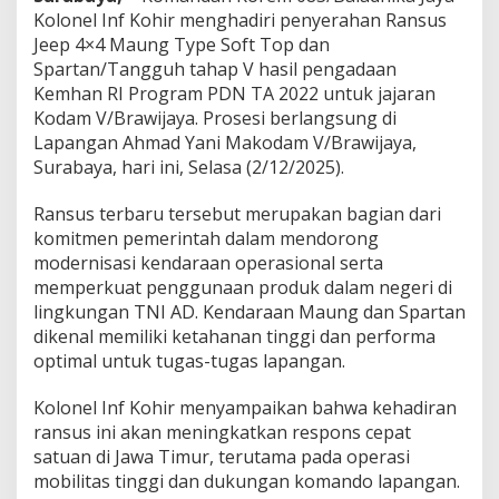
a
Kolonel Inf Kohir menghadiri penyerahan Ransus
n
Jeep 4×4 Maung Type Soft Top dan
S
Spartan/Tangguh tahap V hasil pengadaan
p
a
Kemhan RI Program PDN TA 2022 untuk jajaran
r
Kodam V/Brawijaya. Prosesi berlangsung di
t
Lapangan Ahmad Yani Makodam V/Brawijaya,
a
Surabaya, hari ini, Selasa (2/12/2025).
n
T
i
Ransus terbaru tersebut merupakan bagian dari
n
komitmen pemerintah dalam mendorong
g
modernisasi kendaraan operasional serta
k
memperkuat penggunaan produk dalam negeri di
a
lingkungan TNI AD. Kendaraan Maung dan Spartan
t
k
dikenal memiliki ketahanan tinggi dan performa
a
optimal untuk tugas-tugas lapangan.
n
R
Kolonel Inf Kohir menyampaikan bahwa kehadiran
e
ransus ini akan meningkatkan respons cepat
s
p
satuan di Jawa Timur, terutama pada operasi
o
mobilitas tinggi dan dukungan komando lapangan.
n