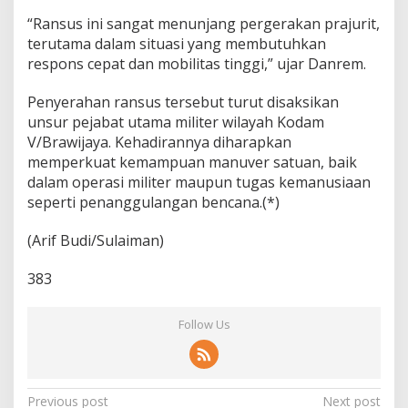
s
“Ransus ini sangat menunjang pergerakan prajurit,
C
terutama dalam situasi yang membutuhkan
e
p
respons cepat dan mobilitas tinggi,” ujar Danrem.
a
t
Penyerahan ransus tersebut turut disaksikan
P
unsur pejabat utama militer wilayah Kodam
r
V/Brawijaya. Kehadirannya diharapkan
a
j
memperkuat kemampuan manuver satuan, baik
u
dalam operasi militer maupun tugas kemanusiaan
r
seperti penanggulangan bencana.(*)
i
t
(Arif Budi/Sulaiman)
d
i
L
383
a
p
a
Follow Us
n
g
a
n
P
Previous post
Next post