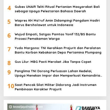
4
Gubes UNAIR Teliti Ritual Pertanian Masyarakat Bali
sebagai Upaya Pelestarian Bahasa Daerah
5
Wapres KH Ma’ruf Amin Didampingi Pangdam Hadiri
Barus Bersholawat untuk Indonesia
6
Wujud Empati, Satgas Pamtas Yonif 132/BS Bantu
Prosesi Pemakaman Warga
7
Yudo Margono: TNI Kerahkan Prajurit dan Peralatan
Bantu Korban Kebakaran Depo Pertamina Plumpang
8
Gus Lilur: MBG Pasti Meroket Jika Tanpa Copet
9
Panglima TNI Dorong Perluasan Lahan Kedelai,
Upaya Menekan Impor dan Memperkuat Kemandirian
Pangan
10
Saat Pencak Silat Militer Didorong Jadi Instrumen
Pembinaan Karakter Prajurit