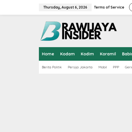
S
k
Thursday, August 6, 2026
Terms of Service
i
p
t
o
c
o
n
t
Home
Kodam
Kodim
Koramil
Babi
e
n
t
Berita Politik
Persija Jakarta
Mobil
PPP
Geri