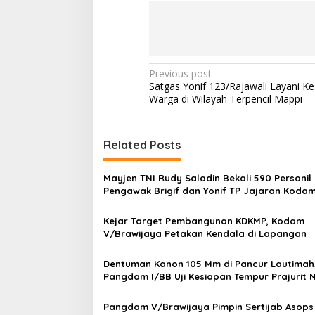
P
Previous post
Satgas Yonif 123/Rajawali Layani K
o
Warga di Wilayah Terpencil Mappi
s
t
Related Posts
n
a
Mayjen TNI Rudy Saladin Bekali 590 Personil
v
Pengawak Brigif dan Yonif TP Jajaran Koda
V/Brawijaya
i
Kejar Target Pembangunan KDKMP, Kodam
g
V/Brawijaya Petakan Kendala di Lapangan
a
Dentuman Kanon 105 Mm di Pancur Lautimah
t
Pangdam I/BB Uji Kesiapan Tempur Prajurit
i
Karimata
Pangdam V/Brawijaya Pimpin Sertijab Asops
o