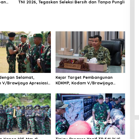
pan
TNI 2026, Tegaskan Seleksi Bersih dan Tanpa Pungli
dengan Selamat,
Kejar Target Pembangunan
V/Brawijaya Apresiasi
KDKMP, Kodam V/Brawijaya
Prajurit Satgas Yonif
Petakan Kendala di Lapangan
i Perbatasan RI-PNG