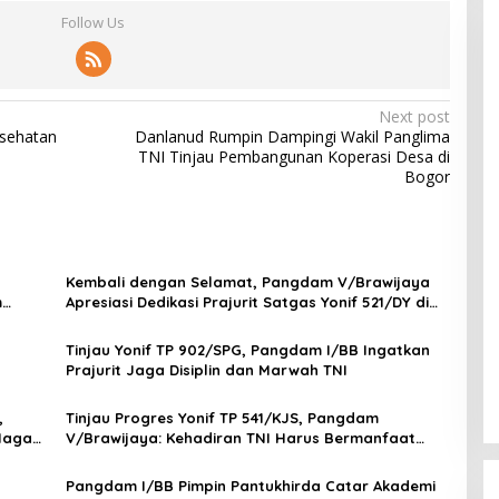
Follow Us
Next post
esehatan
Danlanud Rumpin Dampingi Wakil Panglima
TNI Tinjau Pembangunan Koperasi Desa di
Bogor
Kembali dengan Selamat, Pangdam V/Brawijaya
m
Apresiasi Dedikasi Prajurit Satgas Yonif 521/DY di
Perbatasan RI-PNG
Tinjau Yonif TP 902/SPG, Pangdam I/BB Ingatkan
Prajurit Jaga Disiplin dan Marwah TNI
,
Tinjau Progres Yonif TP 541/KJS, Pangdam
 Naga
V/Brawijaya: Kehadiran TNI Harus Bermanfaat
bagi Warga
Pangdam I/BB Pimpin Pantukhirda Catar Akademi