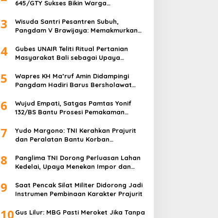
645/GTY Sukses Bikin Warga
Perbatasan Serahkan Senpi Rakitan
3
Wisuda Santri Pesantren Subuh,
Pangdam V Brawijaya: Memakmurkan
Masjid Itu Begini!
4
Gubes UNAIR Teliti Ritual Pertanian
Masyarakat Bali sebagai Upaya
Pelestarian Bahasa Daerah
5
Wapres KH Ma’ruf Amin Didampingi
Pangdam Hadiri Barus Bersholawat
untuk Indonesia
6
Wujud Empati, Satgas Pamtas Yonif
132/BS Bantu Prosesi Pemakaman
Warga
7
Yudo Margono: TNI Kerahkan Prajurit
dan Peralatan Bantu Korban
Kebakaran Depo Pertamina Plumpang
8
Panglima TNI Dorong Perluasan Lahan
Kedelai, Upaya Menekan Impor dan
Memperkuat Kemandirian Pangan
9
Saat Pencak Silat Militer Didorong Jadi
Instrumen Pembinaan Karakter Prajurit
10
Gus Lilur: MBG Pasti Meroket Jika Tanpa