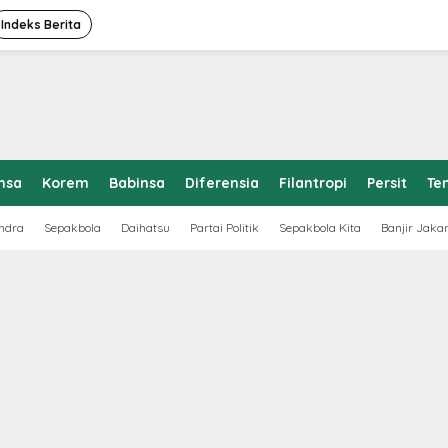
Indeks Berita
nsa
Korem
Babinsa
Diferensia
Filantropi
Persit
Te
ndra
Sepakbola
Daihatsu
Partai Politik
Sepakbola Kita
Banjir Jaka