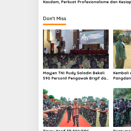
Kasdam, Perkuat Profesionalisme dan Kesia
n
Operasional Satuan
Don't Miss
Mayjen TNI Rudy Saladin Bekali
Kembali 
590 Personil Pengawak Brigif dan
Pangdam 
Yonif TP Jajaran Kodam
Dedikasi 
V/Brawijaya
521/DY d