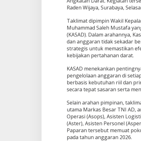
Angkatan Darat. Kegiatan terseb
Raden Wijaya, Surabaya, Selasa 
Taklimat dipimpin Wakil Kepala
Muhammad Saleh Mustafa yang
(KASAD). Dalam arahannya, K
dan anggaran tidak sekadar be
strategis untuk memastikan efek
kebijakan pertahanan darat.
KASAD menekankan pentingnya 
pengelolaan anggaran di setia
berbasis kebutuhan riil dan pr
secara tepat sasaran serta me
Selain arahan pimpinan, taklima
utama Markas Besar TNI AD, ant
Operasi (Asops), Asisten Logistik
(Aster), Asisten Personel (Aspe
Paparan tersebut memuat poko
pada tahun anggaran 2026.