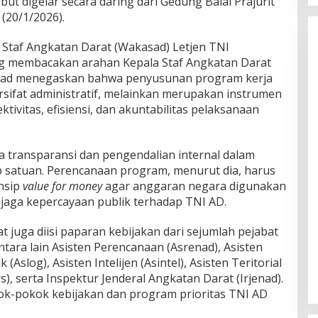
ut digelar secara daring dari Gedung Balai Prajurit
(20/1/2026).
 Staf Angkatan Darat (Wakasad) Letjen TNI
 membacakan arahan Kepala Staf Angkatan Darat
asad menegaskan bahwa penyusunan program kerja
rsifat administratif, melainkan merupakan instrumen
tivitas, efisiensi, dan akuntabilitas pelaksanaan
transparansi dan pengendalian internal dalam
p satuan. Perencanaan program, menurut dia, harus
insip
value for money
agar anggaran negara digunakan
njaga kepercayaan publik terhadap TNI AD.
t juga diisi paparan kebijakan dari sejumlah pejabat
ara lain Asisten Perencanaan (Asrenad), Asisten
 (Aslog), Asisten Intelijen (Asintel), Asisten Teritorial
rs), serta Inspektur Jenderal Angkatan Darat (Irjenad).
k-pokok kebijakan dan program prioritas TNI AD