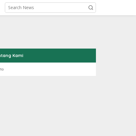
ntang Kami
rta