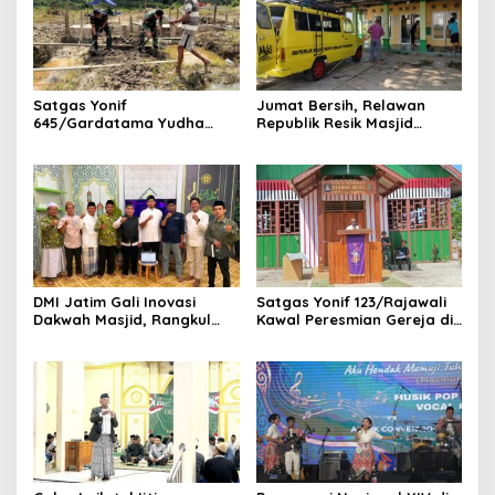
Satgas Yonif
Jumat Bersih, Relawan
645/Gardatama Yudha
Republik Resik Masjid
Bantu Bangun Gereja di
Rawat Rumah Ibadah di
Distrik Airu
Ponorogo
DMI Jatim Gali Inovasi
Satgas Yonif 123/Rajawali
Dakwah Masjid, Rangkul
Kawal Peresmian Gereja di
Gen Z hingga UMKM
Mappi, Sinergi TNI dan
Warga Perkuat Stabilitas
Papua Selatan