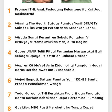
1
Promosi TNI: Anak Pedagang Kelontong itu Kini Jadi
Kaskostrad
2
Winning The Heart, Satgas Pamtas Yonif 645/GTY
Sukses Bikin Warga Perbatasan Serahkan Senpi
Rakitan
3
Wisuda Santri Pesantren Subuh, Pangdam V
Brawijaya: Memakmurkan Masjid Itu Begini!
4
Gubes UNAIR Teliti Ritual Pertanian Masyarakat Bali
sebagai Upaya Pelestarian Bahasa Daerah
5
Wapres KH Ma’ruf Amin Didampingi Pangdam Hadiri
Barus Bersholawat untuk Indonesia
6
Wujud Empati, Satgas Pamtas Yonif 132/BS Bantu
Prosesi Pemakaman Warga
7
Yudo Margono: TNI Kerahkan Prajurit dan Peralatan
Bantu Korban Kebakaran Depo Pertamina Plumpang
8
Gus Lilur: MBG Pasti Meroket Jika Tanpa Copet