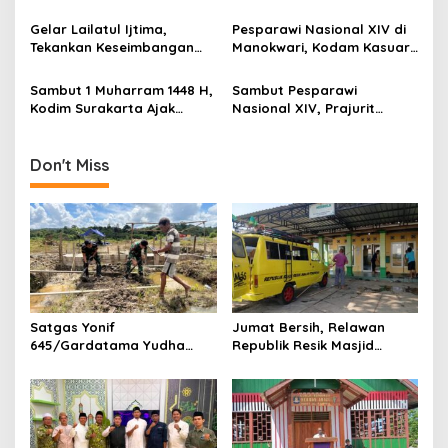
Gen Z hingga UMKM
Mappi, Sinergi TNI dan
t
Warga Perkuat Stabilitas
Gelar Lailatul Ijtima,
Pesparawi Nasional XIV di
Papua Selatan
i
Tekankan Keseimbangan
Manokwari, Kodam Kasuari
Teknologi dan Akhlak
Gaungkan Kebersamaan
o
Sambut 1 Muharram 1448 H,
Sambut Pesparawi
n
Kodim Surakarta Ajak
Nasional XIV, Prajurit
Refleksi dan Perkuat
Kodam Kasuari Bersihkan
Semangat Kebersamaan
Manokwari
Don't Miss
Satgas Yonif
Jumat Bersih, Relawan
645/Gardatama Yudha
Republik Resik Masjid
Bantu Bangun Gereja di
Rawat Rumah Ibadah di
Distrik Airu
Ponorogo