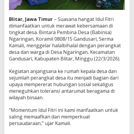
r
i
n
Blitar, Jawa Timur
– Suasana hangat Idul Fitri
g
a
dimanfaatkan untuk merawat kebersamaan di
n
tingkat desa. Bintara Pembina Desa (Babinsa)
P
Ngaringan, Koramil 0808/15 Gandusari, Serma
e
Kamali, menggelar halalbihalal dengan perangkat
r
desa dan warga di Desa Ngaringan, Kecamatan
k
u
Gandusari, Kabupaten Blitar, Minggu (22/3/2026).
a
t
Kegiatan anjangsana ke rumah kepala desa dan
T
sejumlah perangkat desa itu menjadi bagian dari
o
upaya mempererat hubungan sosial sekaligus
l
e
meneguhkan toleransi antarumat beragama di
r
wilayah binaan.
a
n
“Momentum Idul Fitri ini kami manfaatkan untuk
s
saling memaafkan dan memperkuat
i
W
persaudaraan,” ujar Kamali.
a
r