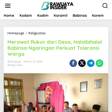
S
k
i
p
Home
Kodam
Kodim
Koramil
Babinsa
Korem
B
t
o
c
Homepage
/
Religiusitas
M
o
e
n
Merawat Rukun dari Desa, Halalbihalal
r
t
a
e
Babinsa Ngaringan Perkuat Toleransi
w
n
Warga
a
t
t
Brawijaya
March 22, 2026
R
Religiusitas
u
k
u
n
d
a
r
i
D
e