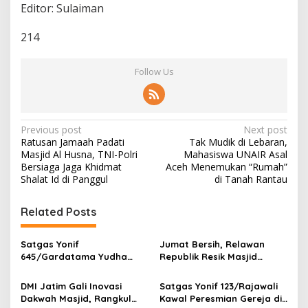
Editor: Sulaiman
214
Follow Us
P
Previous post
Next post
Ratusan Jamaah Padati
Tak Mudik di Lebaran,
o
Masjid Al Husna, TNI-Polri
Mahasiswa UNAIR Asal
s
Bersiaga Jaga Khidmat
Aceh Menemukan “Rumah”
Shalat Id di Panggul
di Tanah Rantau
t
n
Related Posts
a
v
Satgas Yonif
Jumat Bersih, Relawan
645/Gardatama Yudha
Republik Resik Masjid
i
Bantu Bangun Gereja di
Rawat Rumah Ibadah di
g
Distrik Airu
Ponorogo
DMI Jatim Gali Inovasi
Satgas Yonif 123/Rajawali
Dakwah Masjid, Rangkul
Kawal Peresmian Gereja di
a