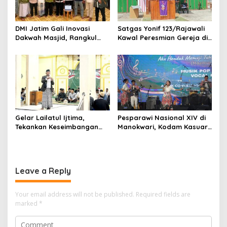
DMI Jatim Gali Inovasi
Satgas Yonif 123/Rajawali
Dakwah Masjid, Rangkul
Kawal Peresmian Gereja di
Gen Z hingga UMKM
Mappi, Sinergi TNI dan
Warga Perkuat Stabilitas
Papua Selatan
Gelar Lailatul Ijtima,
Pesparawi Nasional XIV di
Tekankan Keseimbangan
Manokwari, Kodam Kasuari
Teknologi dan Akhlak
Gaungkan Kebersamaan
Leave a Reply
Your email address will not be published.
Required fields are
marked
*