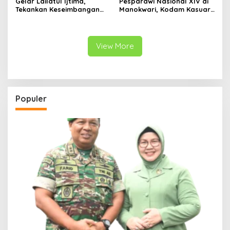
Gelar Lailatul Ijtima,
Pesparawi Nasional XIV di
Tekankan Keseimbangan
Manokwari, Kodam Kasuari
Teknologi dan Akhlak
Gaungkan Kebersamaan
View More
Populer