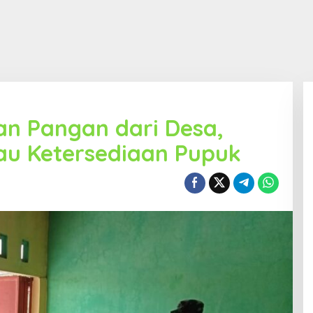
n Pangan dari Desa,
au Ketersediaan Pupuk