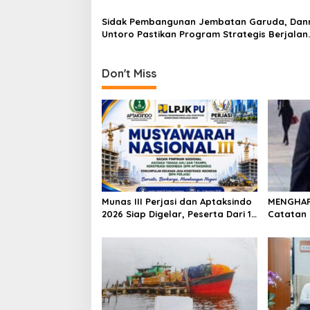
i
Sidak Pembangunan Jembatan Garuda, Dan
o
Untoro Pastikan Program Strategis Berjalan
n
Sesuai Target
Don't Miss
Munas III Perjasi dan Aptaksindo
MENGHARG
2026 Siap Digelar, Peserta Dari 15
Catatan 
Provinsi Akan Hadir
Tambang