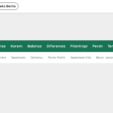
deks Berita
nsa
Korem
Babinsa
Diferensia
Filantropi
Persit
Te
ndra
Sepakbola
Daihatsu
Partai Politik
Sepakbola Kita
Banjir Jaka