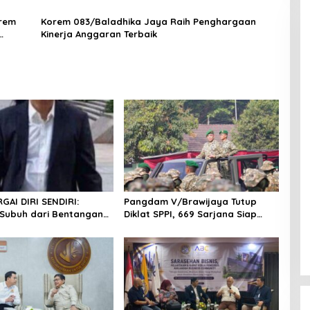
rem
Korem 083/Baladhika Jaya Raih Penghargaan
Kinerja Anggaran Terbaik
AI DIRI SENDIRI:
Pangdam V/Brawijaya Tutup
Subuh dari Bentangan
Diklat SPPI, 669 Sarjana Siap
 Tanah Jawa
Jadi Motor Penggerak Ekonomi
Desa