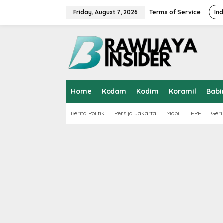
S
k
Friday, August 7, 2026
Terms of Service
In
i
p
t
o
c
o
n
t
Home
Kodam
Kodim
Koramil
Babi
e
n
t
Berita Politik
Persija Jakarta
Mobil
PPP
Geri