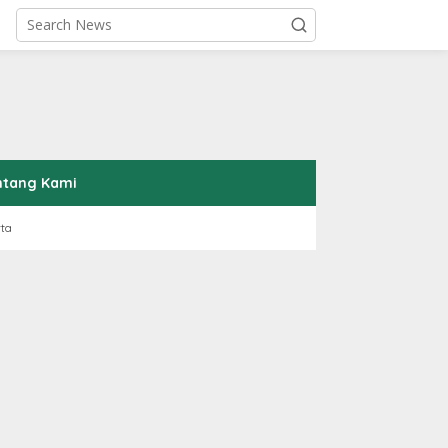
ntang Kami
rta