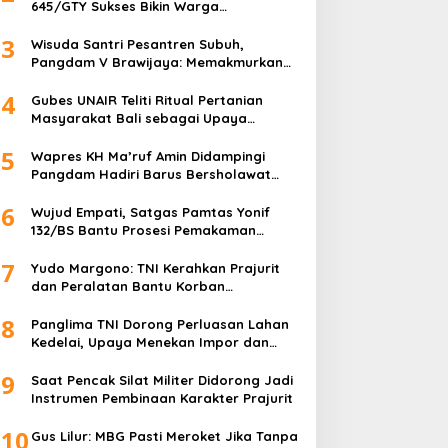
645/GTY Sukses Bikin Warga
Perbatasan Serahkan Senpi Rakitan
3
Wisuda Santri Pesantren Subuh,
Pangdam V Brawijaya: Memakmurkan
Masjid Itu Begini!
4
Gubes UNAIR Teliti Ritual Pertanian
Masyarakat Bali sebagai Upaya
Pelestarian Bahasa Daerah
5
Wapres KH Ma’ruf Amin Didampingi
Pangdam Hadiri Barus Bersholawat
untuk Indonesia
6
Wujud Empati, Satgas Pamtas Yonif
132/BS Bantu Prosesi Pemakaman
Warga
7
Yudo Margono: TNI Kerahkan Prajurit
dan Peralatan Bantu Korban
Kebakaran Depo Pertamina Plumpang
8
Panglima TNI Dorong Perluasan Lahan
Kedelai, Upaya Menekan Impor dan
Memperkuat Kemandirian Pangan
9
Saat Pencak Silat Militer Didorong Jadi
Instrumen Pembinaan Karakter Prajurit
10
Gus Lilur: MBG Pasti Meroket Jika Tanpa