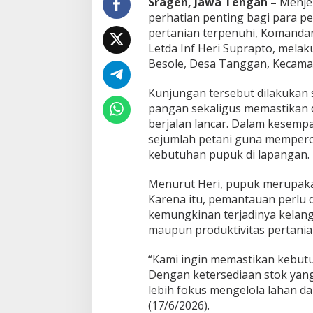
Sragen, Jawa Tengah –
Menjel
s
i
perhatian penting bagi para p
P
pertanian terpenuhi, Komandan
a
Letda Inf Heri Suprapto, mela
n
Besole, Desa Tanggan, Kecama
t
a
u
Kunjungan tersebut dilakukan
K
pangan sekaligus memastikan d
e
berjalan lancar. Dalam kesempa
t
sejumlah petani guna mempero
e
r
kebutuhan pupuk di lapangan.
s
e
Menurut Heri, pupuk merupakan
d
Karena itu, pemantauan perlu 
i
kemungkinan terjadinya kelan
a
a
maupun produktivitas pertania
n
P
“Kami ingin memastikan kebutu
u
Dengan ketersediaan stok yang 
p
lebih fokus mengelola lahan da
u
k
(17/6/2026).