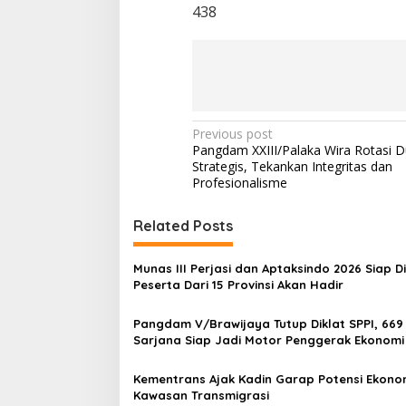
438
P
Previous post
Pangdam XXIII/Palaka Wira Rotasi D
o
Strategis, Tekankan Integritas dan
s
Profesionalisme
t
Related Posts
n
a
Munas III Perjasi dan Aptaksindo 2026 Siap Di
v
Peserta Dari 15 Provinsi Akan Hadir
i
Pangdam V/Brawijaya Tutup Diklat SPPI, 669
g
Sarjana Siap Jadi Motor Penggerak Ekonomi
a
Kementrans Ajak Kadin Garap Potensi Ekono
t
Kawasan Transmigrasi