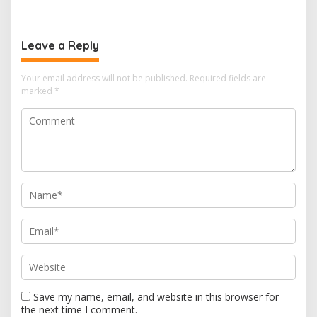
Menanam untuk Menebus
Perilaku Jadi Kunci Atasi
Jejak Ekologis
Krisis Iklim
Leave a Reply
Your email address will not be published.
Required fields are
marked
*
Save my name, email, and website in this browser for
the next time I comment.