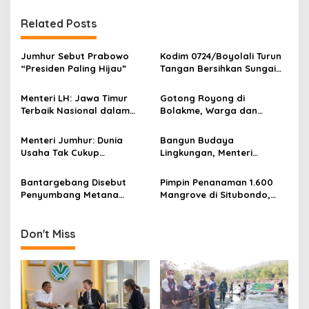
t
n
Related Posts
a
v
Jumhur Sebut Prabowo
Kodim 0724/Boyolali Turun
“Presiden Paling Hijau”
Tangan Bersihkan Sungai
i
Serang, Ini Tujuannya
g
Menteri LH: Jawa Timur
Gotong Royong di
Terbaik Nasional dalam
Bolakme, Warga dan
a
Pengelolaan Sampah dan
Satgas Pamtas Bersihkan
t
Perlindungan Lingkungan
Lingkungan demi Kampung
Menteri Jumhur: Dunia
Bangun Budaya
yang Lebih Sehat
i
Usaha Tak Cukup
Lingkungan, Menteri
Berinvestasi, Kini Saatnya
Jumhur: Perubahan
o
Menanam untuk Menebus
Perilaku Jadi Kunci Atasi
Bantargebang Disebut
Pimpin Penanaman 1.600
n
Jejak Ekologis
Krisis Iklim
Penyumbang Metana
Mangrove di Situbondo,
Terbesar Kedua di Dunia,
Danrem 083/Bdj Ajak
Pakar Ingatkan Krisis Tata
Warga Jaga Pesisir
Kelola Sampah
Don't Miss