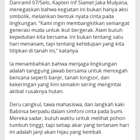
Danramil 07/Selo, Kapten Inf Slamet Jaka Mulyana,
k
menegaskan bahwa kegiatan ini bukan hanya aksi
a
n
simbolik, melainkan bentuk nyata cinta pada
B
lingkungan. “Kami ingin membangkitkan semangat
u
generasi muda untuk ikut bergerak. Alam butuh
m
kepedulian kita bersama. Ini bukan tentang satu
i
hari menanam, tapi tentang kehidupan yang kita
titipkan di tanah ini,” katanya.
Ia menambahkan bahwa menjaga lingkungan
adalah tanggung jawab bersama untuk mencegah
bencana seperti banjir, tanah longsor, dan
kekeringan yang kini semakin sering mengintai
akibat rusaknya hutan.
Deru cangkul, tawa mahasiswa, dan langkah kaki
Babinsa berpadu dalam simfoni cinta pada bumi.
Mereka sadar, butuh waktu untuk melihat pohon
tumbuh tinggi, tapi setiap akar yang tertanam hari
ini adalah janji akan hijau yang kembali.