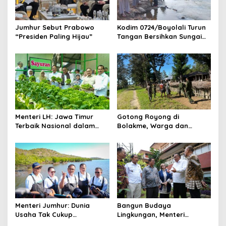
Jumhur Sebut Prabowo
Kodim 0724/Boyolali Turun
“Presiden Paling Hijau”
Tangan Bersihkan Sungai
Serang, Ini Tujuannya
Menteri LH: Jawa Timur
Gotong Royong di
Terbaik Nasional dalam
Bolakme, Warga dan
Pengelolaan Sampah dan
Satgas Pamtas Bersihkan
Perlindungan Lingkungan
Lingkungan demi Kampung
yang Lebih Sehat
Menteri Jumhur: Dunia
Bangun Budaya
Usaha Tak Cukup
Lingkungan, Menteri
Berinvestasi, Kini Saatnya
Jumhur: Perubahan