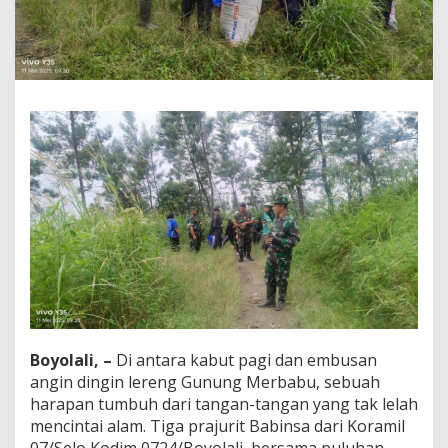
r
e
n
g
M
e
r
b
a
b
u
:
B
a
b
i
n
s
a
d
Boyolali, –
Di antara kabut pagi dan embusan
a
angin dingin lereng Gunung Merbabu, sebuah
n
harapan tumbuh dari tangan-tangan yang tak lelah
M
a
mencintai alam. Tiga prajurit Babinsa dari Koramil
h