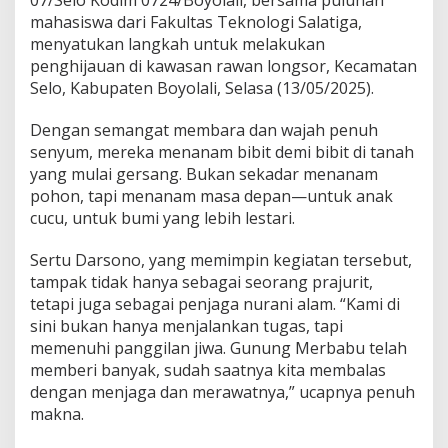
07/Selo Kodim 0724/Boyolali, bersama puluhan
a
mahasiswa dari Fakultas Teknologi Salatiga,
s
menyatukan langkah untuk melakukan
i
s
penghijauan di kawasan rawan longsor, Kecamatan
w
Selo, Kabupaten Boyolali, Selasa (13/05/2025).
a
S
Dengan semangat membara dan wajah penuh
a
senyum, mereka menanam bibit demi bibit di tanah
t
u
yang mulai gersang. Bukan sekadar menanam
k
pohon, tapi menanam masa depan—untuk anak
a
cucu, untuk bumi yang lebih lestari.
n
L
Sertu Darsono, yang memimpin kegiatan tersebut,
a
n
tampak tidak hanya sebagai seorang prajurit,
g
tetapi juga sebagai penjaga nurani alam. “Kami di
k
sini bukan hanya menjalankan tugas, tapi
a
memenuhi panggilan jiwa. Gunung Merbabu telah
h
memberi banyak, sudah saatnya kita membalas
H
i
dengan menjaga dan merawatnya,” ucapnya penuh
j
makna.
a
u