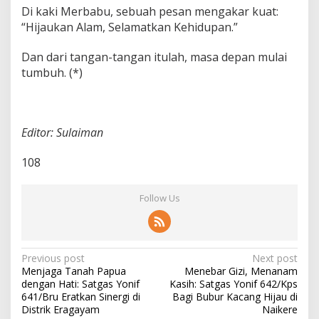
Di kaki Merbabu, sebuah pesan mengakar kuat:
“Hijaukan Alam, Selamatkan Kehidupan.”
Dan dari tangan-tangan itulah, masa depan mulai
tumbuh. (*)
Editor: Sulaiman
108
Follow Us
P
Previous post
Next post
Menjaga Tanah Papua
Menebar Gizi, Menanam
o
dengan Hati: Satgas Yonif
Kasih: Satgas Yonif 642/Kps
s
641/Bru Eratkan Sinergi di
Bagi Bubur Kacang Hijau di
Distrik Eragayam
Naikere