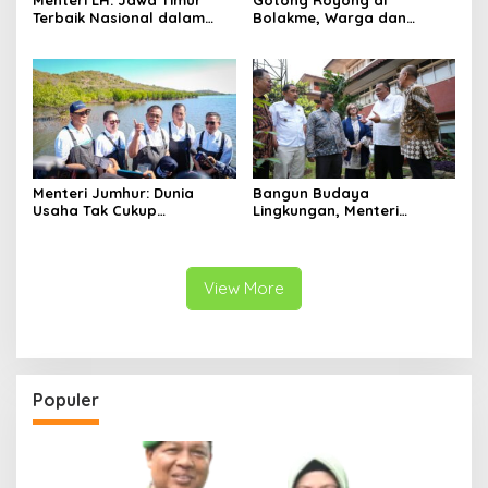
Terbaik Nasional dalam
Bolakme, Warga dan
Pengelolaan Sampah dan
Satgas Pamtas Bersihkan
Perlindungan Lingkungan
Lingkungan demi Kampung
yang Lebih Sehat
Menteri Jumhur: Dunia
Bangun Budaya
Usaha Tak Cukup
Lingkungan, Menteri
Berinvestasi, Kini Saatnya
Jumhur: Perubahan
Menanam untuk Menebus
Perilaku Jadi Kunci Atasi
Jejak Ekologis
Krisis Iklim
View More
Populer