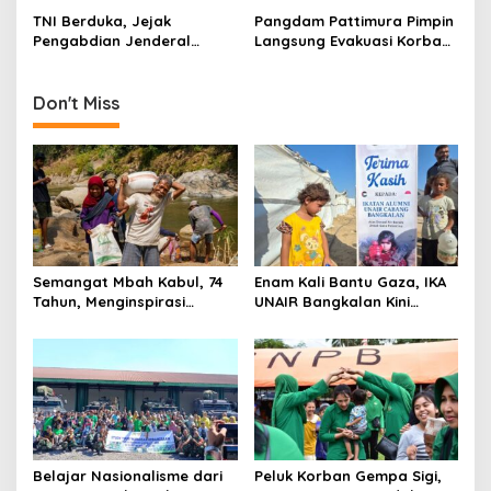
o
Terdampak
Baru
TNI Berduka, Jejak
Pangdam Pattimura Pimpin
n
Pengabdian Jenderal
Langsung Evakuasi Korban
Ryamizard Berakhir di Usia
Erupsi Gunung Dukono
76 Tahun
Don't Miss
Semangat Mbah Kabul, 74
Enam Kali Bantu Gaza, IKA
Tahun, Menginspirasi
UNAIR Bangkalan Kini
Gotong Royong Bangun
Hidupkan Sumur untuk
Jembatan Garuda
10.000 Pengungsi
Belajar Nasionalisme dari
Peluk Korban Gempa Sigi,