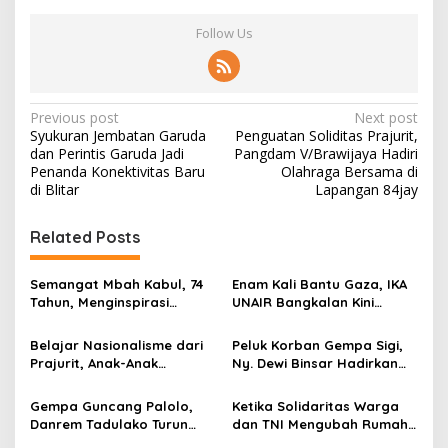
Follow Us
P
Previous post
Next post
Syukuran Jembatan Garuda
Penguatan Soliditas Prajurit,
o
dan Perintis Garuda Jadi
Pangdam V/Brawijaya Hadiri
s
Penanda Konektivitas Baru
Olahraga Bersama di
di Blitar
Lapangan 84jay
t
n
Related Posts
a
v
Semangat Mbah Kabul, 74
Enam Kali Bantu Gaza, IKA
Tahun, Menginspirasi
UNAIR Bangkalan Kini
i
Gotong Royong Bangun
Hidupkan Sumur untuk
g
Jembatan Garuda
10.000 Pengungsi
Belajar Nasionalisme dari
Peluk Korban Gempa Sigi,
Prajurit, Anak-Anak
Ny. Dewi Binsar Hadirkan
a
Disabilitas Sambangi Yonif
Bantuan dan Trauma
t
512/QY
Healing untuk Anak-Anak
Gempa Guncang Palolo,
Ketika Solidaritas Warga
i
Danrem Tadulako Turun
dan TNI Mengubah Rumah
Langsung Temui Warga
Rapuh Menjadi Harapan