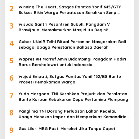
2
Winning The Heart, Satgas Pamtas Yonif 645/GTY
Sukses Bikin Warga Perbatasan Serahkan Senpi
Rakitan
3
Wisuda Santri Pesantren Subuh, Pangdam V
Brawijaya: Memakmurkan Masjid Itu Begini!
4
Gubes UNAIR Teliti Ritual Pertanian Masyarakat Bali
sebagai Upaya Pelestarian Bahasa Daerah
5
Wapres KH Ma’ruf Amin Didampingi Pangdam Hadiri
Barus Bersholawat untuk Indonesia
6
Wujud Empati, Satgas Pamtas Yonif 132/BS Bantu
Prosesi Pemakaman Warga
7
Yudo Margono: TNI Kerahkan Prajurit dan Peralatan
Bantu Korban Kebakaran Depo Pertamina Plumpang
8
Panglima TNI Dorong Perluasan Lahan Kedelai,
Upaya Menekan Impor dan Memperkuat Kemandirian
Pangan
9
Gus Lilur: MBG Pasti Meroket Jika Tanpa Copet