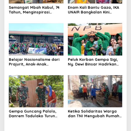
Semangat Mbah Kabul, 74
Enam Kali Bantu Gaza, IKA
Tahun, Menginspirasi
UNAIR Bangkalan Kini
Gotong Royong Bangun
Hidupkan Sumur untuk
Jembatan Garuda
10.000 Pengungsi
Belajar Nasionalisme dari
Peluk Korban Gempa Sigi,
Prajurit, Anak-Anak
Ny. Dewi Binsar Hadirkan
Disabilitas Sambangi Yonif
Bantuan dan Trauma
512/QY
Healing untuk Anak-Anak
Gempa Guncang Palolo,
Ketika Solidaritas Warga
Danrem Tadulako Turun
dan TNI Mengubah Rumah
Langsung Temui Warga
Rapuh Menjadi Harapan
Terdampak
Baru