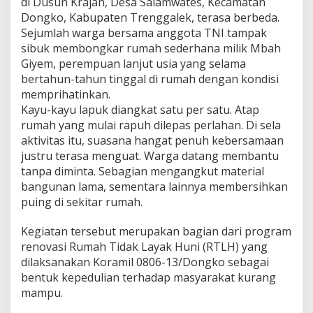
di Dusun Krajan, Desa Salamwates, Kecamatan
g
Dongko, Kabupaten Trenggalek, terasa berbeda.
R
Sejumlah warga bersama anggota TNI tampak
o
y
sibuk membongkar rumah sederhana milik Mbah
o
Giyem, perempuan lanjut usia yang selama
n
bertahun-tahun tinggal di rumah dengan kondisi
g
memprihatinkan.
B
e
Kayu-kayu lapuk diangkat satu per satu. Atap
d
rumah yang mulai rapuh dilepas perlahan. Di sela
a
aktivitas itu, suasana hangat penuh kebersamaan
h
justru terasa menguat. Warga datang membantu
R
tanpa diminta. Sebagian mengangkut material
u
m
bangunan lama, sementara lainnya membersihkan
a
puing di sekitar rumah.
h
n
Kegiatan tersebut merupakan bagian dari program
y
renovasi Rumah Tidak Layak Huni (RTLH) yang
a
dilaksanakan Koramil 0806-13/Dongko sebagai
bentuk kepedulian terhadap masyarakat kurang
mampu.