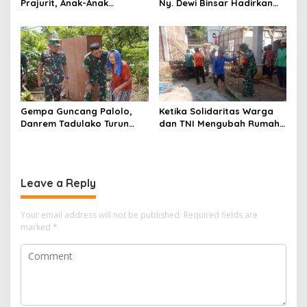
Prajurit, Anak-Anak
Ny. Dewi Binsar Hadirkan
Disabilitas Sambangi Yonif
Bantuan dan Trauma
512/QY
Healing untuk Anak-Anak
Gempa Guncang Palolo,
Ketika Solidaritas Warga
Danrem Tadulako Turun
dan TNI Mengubah Rumah
Langsung Temui Warga
Rapuh Menjadi Harapan
Terdampak
Baru
Leave a Reply
Your email address will not be published.
Required fields are
marked
*