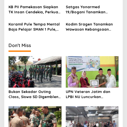
t
Kesehatan Nasional
i
KB PII Pamekasan Siapkan
Satgas Yonarmed
TK Insan Cendekia, Perkuat
19/Bogani Tanamkan
o
Fondasi Karakter Generasi
Nasionalisme Pelajar
n
Bangsa Sejak Dini
Perbatasan
Koramil Pule Tempa Mental
Kodim Sragen Tanamkan
Baja Pelajar SMAN 1 Pule,
Wawasan Kebangsaan
Mountaineering Jadi
Saat MPLS, Ingatkan
Wahana Pendidikan
Pelajar Tentang Hal Ini
Karakter
Don't Miss
Bukan Sekadar Outing
UPN Veteran Jatim dan
Class, Siswa SD Digembleng
LPBI NU Luncurkan
Disiplin ala TNI
“Keluarga Siaga” Perkuat
Ketangguhan Bencana