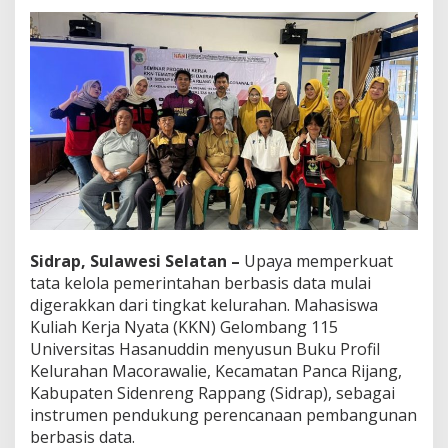
s
D
a
t
a
d
i
T
i
n
g
k
a
t
Sidrap, Sulawesi Selatan –
Upaya memperkuat
K
tata kelola pemerintahan berbasis data mulai
e
l
digerakkan dari tingkat kelurahan. Mahasiswa
u
Kuliah Kerja Nyata (KKN) Gelombang 115
r
Universitas Hasanuddin menyusun Buku Profil
a
Kelurahan Macorawalie, Kecamatan Panca Rijang,
h
a
Kabupaten Sidenreng Rappang (Sidrap), sebagai
n
instrumen pendukung perencanaan pembangunan
berbasis data.