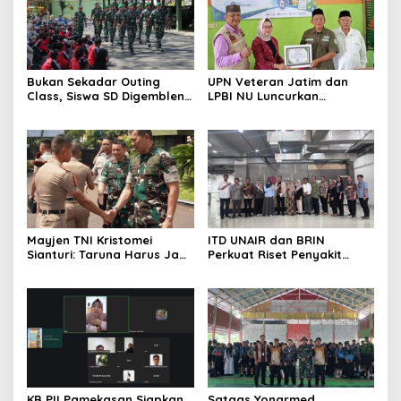
Bukan Sekadar Outing
UPN Veteran Jatim dan
Class, Siswa SD Digembleng
LPBI NU Luncurkan
Disiplin ala TNI
“Keluarga Siaga” Perkuat
Ketangguhan Bencana
Mayjen TNI Kristomei
ITD UNAIR dan BRIN
Sianturi: Taruna Harus Jadi
Perkuat Riset Penyakit
Teladan di Sekolah Rakyat
Tropis untuk Kemandirian
Kesehatan Nasional
KB PII Pamekasan Siapkan
Satgas Yonarmed