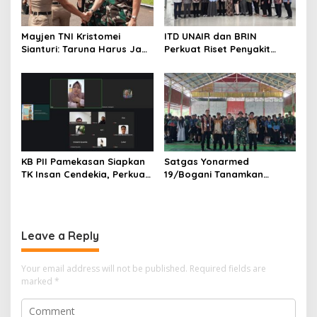
Mayjen TNI Kristomei
ITD UNAIR dan BRIN
Sianturi: Taruna Harus Jadi
Perkuat Riset Penyakit
Teladan di Sekolah Rakyat
Tropis untuk Kemandirian
Kesehatan Nasional
KB PII Pamekasan Siapkan
Satgas Yonarmed
TK Insan Cendekia, Perkuat
19/Bogani Tanamkan
Fondasi Karakter Generasi
Nasionalisme Pelajar
Bangsa Sejak Dini
Perbatasan
Leave a Reply
Your email address will not be published.
Required fields are
marked
*