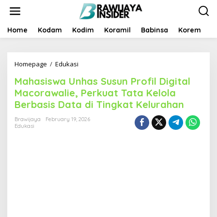
S
k
i
p
Home
Kodam
Kodim
Koramil
Babinsa
Korem
B
t
o
c
Homepage
/
Edukasi
M
o
a
n
Mahasiswa Unhas Susun Profil Digital
h
t
a
e
Macorawalie, Perkuat Tata Kelola
s
n
Berbasis Data di Tingkat Kelurahan
i
t
s
Brawijaya
February 19, 2026
w
Edukasi
a
U
n
h
a
s
S
u
s
u