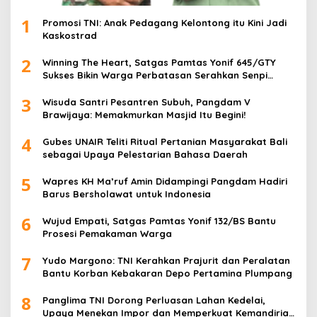
1
Promosi TNI: Anak Pedagang Kelontong itu Kini Jadi
Kaskostrad
2
Winning The Heart, Satgas Pamtas Yonif 645/GTY
Sukses Bikin Warga Perbatasan Serahkan Senpi
Rakitan
3
Wisuda Santri Pesantren Subuh, Pangdam V
Brawijaya: Memakmurkan Masjid Itu Begini!
4
Gubes UNAIR Teliti Ritual Pertanian Masyarakat Bali
sebagai Upaya Pelestarian Bahasa Daerah
5
Wapres KH Ma’ruf Amin Didampingi Pangdam Hadiri
Barus Bersholawat untuk Indonesia
6
Wujud Empati, Satgas Pamtas Yonif 132/BS Bantu
Prosesi Pemakaman Warga
7
Yudo Margono: TNI Kerahkan Prajurit dan Peralatan
Bantu Korban Kebakaran Depo Pertamina Plumpang
8
Panglima TNI Dorong Perluasan Lahan Kedelai,
Upaya Menekan Impor dan Memperkuat Kemandirian