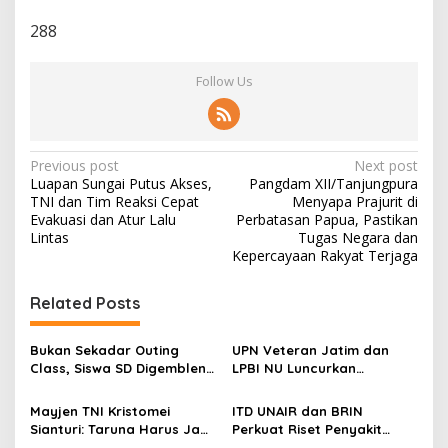
288
Follow Us
P
Previous post
Next post
Luapan Sungai Putus Akses,
Pangdam XII/Tanjungpura
o
TNI dan Tim Reaksi Cepat
Menyapa Prajurit di
s
Evakuasi dan Atur Lalu
Perbatasan Papua, Pastikan
Lintas
Tugas Negara dan
t
Kepercayaan Rakyat Terjaga
n
Related Posts
a
v
Bukan Sekadar Outing
UPN Veteran Jatim dan
i
Class, Siswa SD Digembleng
LPBI NU Luncurkan
g
Disiplin ala TNI
“Keluarga Siaga” Perkuat
Ketangguhan Bencana
Mayjen TNI Kristomei
ITD UNAIR dan BRIN
a
Sianturi: Taruna Harus Jadi
Perkuat Riset Penyakit
Teladan di Sekolah Rakyat
Tropis untuk Kemandirian