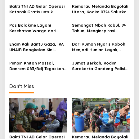
v
Bakti TNI AD Gelar Operasi
Kemarau Melanda Boyolali
Katarak Gratis untuk
Utara, Kodim 0724 Salurkan
i
Warga Madura
Air Bersih
g
Pos Bolakme Layani
Semangat Mbah Kabul, 74
Kesehatan Warga dari
Tahun, Menginspirasi
a
Rumah ke Rumah di Papua
Gotong Royong Bangun
t
Pegunungan
Jembatan Garuda
Enam Kali Bantu Gaza, IKA
Dari Rumah Nyaris Roboh
i
UNAIR Bangkalan Kini
Menjadi Hunian Layak,
Hidupkan Sumur untuk
Babinsa Kedungwaru
o
10.000 Pengungsi
Wujudkan Harapan Ibu Feri
Pimpin Khitan Massal,
Jumat Berkah, Kodim
n
Danrem 083/Bdj Tegaskan
Surakarta Gandeng Polisi
Hal Ini
dan FKPPI Bagikan Sayuran
Gratis untuk Warga
Don't Miss
Bakti TNI AD Gelar Operasi
Kemarau Melanda Boyolali