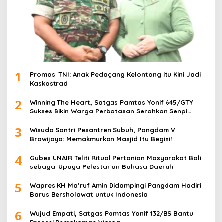
1
Promosi TNI: Anak Pedagang Kelontong itu Kini Jadi
Kaskostrad
2
Winning The Heart, Satgas Pamtas Yonif 645/GTY
Sukses Bikin Warga Perbatasan Serahkan Senpi
Rakitan
3
Wisuda Santri Pesantren Subuh, Pangdam V
Brawijaya: Memakmurkan Masjid Itu Begini!
4
Gubes UNAIR Teliti Ritual Pertanian Masyarakat Bali
sebagai Upaya Pelestarian Bahasa Daerah
5
Wapres KH Ma’ruf Amin Didampingi Pangdam Hadiri
Barus Bersholawat untuk Indonesia
6
Wujud Empati, Satgas Pamtas Yonif 132/BS Bantu