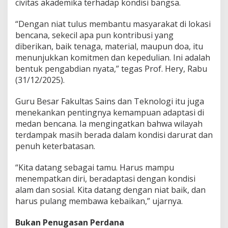
civitas akademika terhadap kondisi bangsa.
e
n
“Dengan niat tulus membantu masyarakat di lokasi
c
a
bencana, sekecil apa pun kontribusi yang
n
diberikan, baik tenaga, material, maupun doa, itu
a
menunjukkan komitmen dan kepedulian. Ini adalah
bentuk pengabdian nyata,” tegas Prof. Hery, Rabu
(31/12/2025).
Guru Besar Fakultas Sains dan Teknologi itu juga
menekankan pentingnya kemampuan adaptasi di
medan bencana. Ia mengingatkan bahwa wilayah
terdampak masih berada dalam kondisi darurat dan
penuh keterbatasan.
“Kita datang sebagai tamu. Harus mampu
menempatkan diri, beradaptasi dengan kondisi
alam dan sosial. Kita datang dengan niat baik, dan
harus pulang membawa kebaikan,” ujarnya.
Bukan Penugasan Perdana