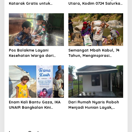
Katarak Gratis untuk
Utara, Kodim 0724 Salurkan
Warga Madura
Air Bersih
Pos Bolakme Layani
Semangat Mbah Kabul, 74
Kesehatan Warga dari
Tahun, Menginspirasi
Rumah ke Rumah di Papua
Gotong Royong Bangun
Pegunungan
Jembatan Garuda
Enam Kali Bantu Gaza, IKA
Dari Rumah Nyaris Roboh
UNAIR Bangkalan Kini
Menjadi Hunian Layak,
Hidupkan Sumur untuk
Babinsa Kedungwaru
10.000 Pengungsi
Wujudkan Harapan Ibu Feri