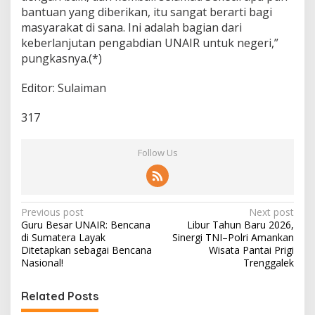
bantuan yang diberikan, itu sangat berarti bagi
masyarakat di sana. Ini adalah bagian dari
keberlanjutan pengabdian UNAIR untuk negeri,”
pungkasnya.(*)
Editor: Sulaiman
317
Follow Us
P
Previous post
Next post
Guru Besar UNAIR: Bencana
Libur Tahun Baru 2026,
o
di Sumatera Layak
Sinergi TNI–Polri Amankan
s
Ditetapkan sebagai Bencana
Wisata Pantai Prigi
Nasional!
Trenggalek
t
n
Related Posts
a