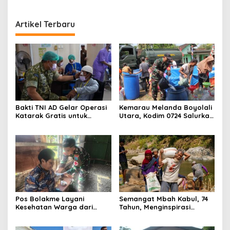
Artikel Terbaru
Bakti TNI AD Gelar Operasi
Kemarau Melanda Boyolali
Katarak Gratis untuk
Utara, Kodim 0724 Salurkan
Warga Madura
Air Bersih
Pos Bolakme Layani
Semangat Mbah Kabul, 74
Kesehatan Warga dari
Tahun, Menginspirasi
Rumah ke Rumah di Papua
Gotong Royong Bangun
Pegunungan
Jembatan Garuda