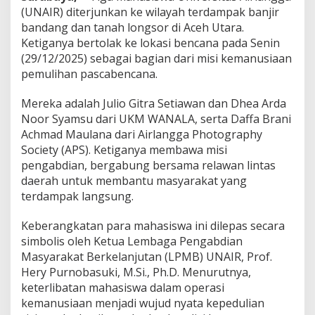
s
(UNAIR) diterjunkan ke wilayah terdampak banjir
a
bandang dan tanah longsor di Aceh Utara.
n
Ketiganya bertolak ke lokasi bencana pada Senin
R
(29/12/2025) sebagai bagian dari misi kemanusiaan
e
l
pemulihan pascabencana.
a
w
Mereka adalah Julio Gitra Setiawan dan Dhea Arda
a
Noor Syamsu dari UKM WANALA, serta Daffa Brani
n
Achmad Maulana dari Airlangga Photography
P
e
Society (APS). Ketiganya membawa misi
m
pengabdian, bergabung bersama relawan lintas
u
daerah untuk membantu masyarakat yang
l
terdampak langsung.
i
h
a
Keberangkatan para mahasiswa ini dilepas secara
n
simbolis oleh Ketua Lembaga Pengabdian
P
Masyarakat Berkelanjutan (LPMB) UNAIR, Prof.
a
Hery Purnobasuki, M.Si., Ph.D. Menurutnya,
s
c
keterlibatan mahasiswa dalam operasi
a
kemanusiaan menjadi wujud nyata kepedulian
b