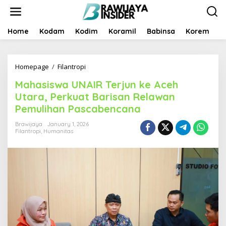
S
k
i
p
Home
Kodam
Kodim
Koramil
Babinsa
Korem
B
t
o
c
Homepage
/
Filantropi
M
o
a
n
Mahasiswa UNAIR Terjun ke Aceh
h
t
a
e
Utara, Perkuat Barisan Relawan
s
n
Pemulihan Pascabencana
i
t
s
Brawijaya
January 1, 2026
w
Filantropi
,
Humanitas
a
U
N
A
I
R
T
e
r
j