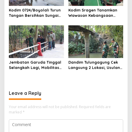
Kodim 0724/Boyolali Turun
Kodim Sragen Tanamkan
Tangan Bersihkan Sungai
Wawasan Kebangsaan
Serang, Ini Tujuannya
Saat MPLS, Ingatkan
Pelajar Tentang Hal Ini
Jembatan Garuda Tinggal
Dandim Tulungagung Cek
Selangkah Lagi, Mobilitas
Langsung 2 Lokasi, Usulan
Warga Kalidawir Segera
Pembangunan Jembatan
Pulih
Disiapkan Berdasarkan
Kondisi Lapangan
Leave a Reply
Your email address will not be published.
Required fields are
marked
*