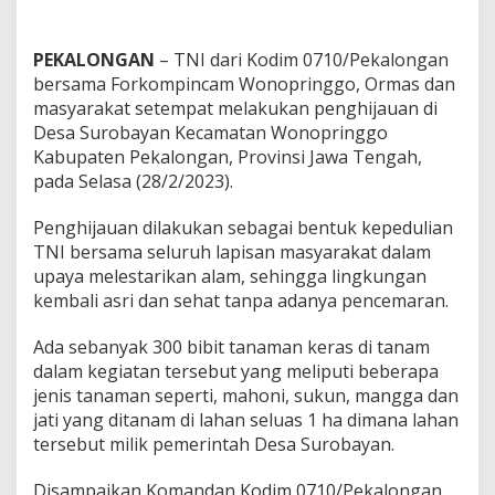
a
l
o
PEKALONGAN
– TNI dari Kodim 0710/Pekalongan
n
bersama Forkompincam Wonopringgo, Ormas dan
g
masyarakat setempat melakukan penghijauan di
a
Desa Surobayan Kecamatan Wonopringgo
n
:
Kabupaten Pekalongan, Provinsi Jawa Tengah,
J
pada Selasa (28/2/2023).
a
g
Penghijauan dilakukan sebagai bentuk kepedulian
a
TNI bersama seluruh lapisan masyarakat dalam
K
e
upaya melestarikan alam, sehingga lingkungan
l
kembali asri dan sehat tanpa adanya pencemaran.
e
s
Ada sebanyak 300 bibit tanaman keras di tanam
t
dalam kegiatan tersebut yang meliputi beberapa
a
r
jenis tanaman seperti, mahoni, sukun, mangga dan
i
jati yang ditanam di lahan seluas 1 ha dimana lahan
a
tersebut milik pemerintah Desa Surobayan.
n
L
Disampaikan Komandan Kodim 0710/Pekalongan
i