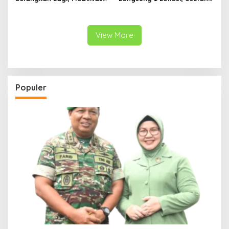
Warga Kalidawir Segera
Pembangunan Jembatan
Pulih
Disiapkan Berdasarkan
Kondisi Lapangan
View More
Populer