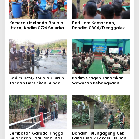
Kemarau Melanda Boyolali
Beri Jam Komandan,
Utara, Kodim 0724 Salurkan
Dandim 0806/Trenggalek
Air Bersih
Tekankan Hal Ini
Kodim 0724/Boyolali Turun
Kodim Sragen Tanamkan
Tangan Bersihkan Sungai
Wawasan Kebangsaan
Serang, Ini Tujuannya
Saat MPLS, Ingatkan
Pelajar Tentang Hal Ini
Jembatan Garuda Tinggal
Dandim Tulungagung Cek
Selangkah Lagi, Mobilitas
Langsung 2 Lokasi, Usulan