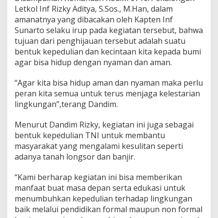
n
Letkol Inf Rizky Aditya, S.Sos., M.Han, dalam
g
amanatnya yang dibacakan oleh Kapten Inf
k
Sunarto selaku irup pada kegiatan tersebut, bahwa
u
tujuan dari penghijauan tersebut adalah suatu
n
g
bentuk kepedulian dan kecintaan kita kepada bumi
a
agar bisa hidup dengan nyaman dan aman.
n
K
“Agar kita bisa hidup aman dan nyaman maka perlu
i
peran kita semua untuk terus menjaga kelestarian
t
a
lingkungan”,terang Dandim.
!
Menurut Dandim Rizky, kegiatan ini juga sebagai
bentuk kepedulian TNI untuk membantu
masyarakat yang mengalami kesulitan seperti
adanya tanah longsor dan banjir.
“Kami berharap kegiatan ini bisa memberikan
manfaat buat masa depan serta edukasi untuk
menumbuhkan kepedulian terhadap lingkungan
baik melalui pendidikan formal maupun non formal