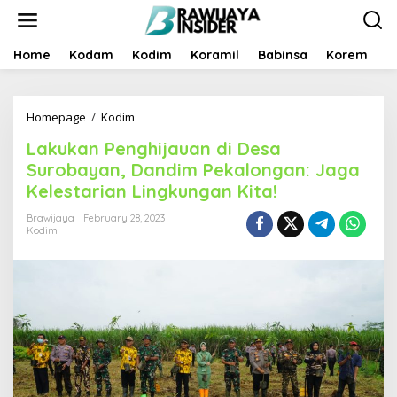
S
k
i
p
Home
Kodam
Kodim
Koramil
Babinsa
Korem
B
t
o
c
Homepage
/
Kodim
L
o
a
n
Lakukan Penghijauan di Desa
k
t
u
e
Surobayan, Dandim Pekalongan: Jaga
k
n
Kelestarian Lingkungan Kita!
a
t
n
Brawijaya
February 28, 2023
P
Kodim
e
n
g
h
i
j
a
u
a
n