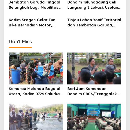
t
Jembatan Garuda Tinggal
Dandim Tulungagung Cek
i
Selangkah Lagi, Mobilitas
Langsung 2 Lokasi, Usulan
Warga Kalidawir Segera
Pembangunan Jembatan
o
Pulih
Disiapkan Berdasarkan
Kodim Sragen Gelar Fun
Tinjau Lahan Yonif Teritorial
n
Kondisi Lapangan
Bike Berhadiah Motor,
dan Jembatan Garuda,
Ribuan Warga Tumpah
Pangdam Brawijaya
Ruah di Alun-Alun
Dorong Pembangunan
Mojokerto Berbasis
Don't Miss
Ketahanan Wilayah
Kemarau Melanda Boyolali
Beri Jam Komandan,
Utara, Kodim 0724 Salurkan
Dandim 0806/Trenggalek
Air Bersih
Tekankan Hal Ini