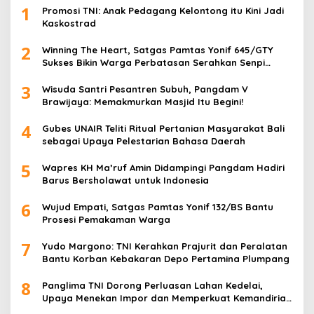
1
Promosi TNI: Anak Pedagang Kelontong itu Kini Jadi
Kaskostrad
2
Winning The Heart, Satgas Pamtas Yonif 645/GTY
Sukses Bikin Warga Perbatasan Serahkan Senpi
Rakitan
3
Wisuda Santri Pesantren Subuh, Pangdam V
Brawijaya: Memakmurkan Masjid Itu Begini!
4
Gubes UNAIR Teliti Ritual Pertanian Masyarakat Bali
sebagai Upaya Pelestarian Bahasa Daerah
5
Wapres KH Ma’ruf Amin Didampingi Pangdam Hadiri
Barus Bersholawat untuk Indonesia
6
Wujud Empati, Satgas Pamtas Yonif 132/BS Bantu
Prosesi Pemakaman Warga
7
Yudo Margono: TNI Kerahkan Prajurit dan Peralatan
Bantu Korban Kebakaran Depo Pertamina Plumpang
8
Panglima TNI Dorong Perluasan Lahan Kedelai,
Upaya Menekan Impor dan Memperkuat Kemandirian
Pangan