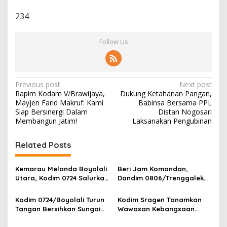
234
Follow Us
P
Previous post
Next post
Rapim Kodam V/Brawijaya,
Dukung Ketahanan Pangan,
o
Mayjen Farid Makruf: Kami
Babinsa Bersama PPL
s
Siap Bersinergi Dalam
Distan Nogosari
Membangun Jatim!
Laksanakan Pengubinan
t
n
Related Posts
a
v
Kemarau Melanda Boyolali
Beri Jam Komandan,
Utara, Kodim 0724 Salurkan
Dandim 0806/Trenggalek
i
Air Bersih
Tekankan Hal Ini
g
Kodim 0724/Boyolali Turun
Kodim Sragen Tanamkan
Tangan Bersihkan Sungai
Wawasan Kebangsaan
a
Serang, Ini Tujuannya
Saat MPLS, Ingatkan
Pelajar Tentang Hal Ini