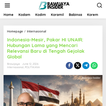
S
k
i
p
Home
Kodam
Kodim
Koramil
Babinsa
Korem
B
t
o
c
Homepage
/
Internasional
I
o
n
n
Indonesia-Mesir, Pakar HI UNAIR:
d
t
o
e
Hubungan Lama yang Mencari
n
n
Relevansi Baru di Tengah Gejolak
e
t
Global
s
i
Brawijaya
June 12, 2026
a
Internasional
,
POLITIKANA
-
M
e
s
i
r
,
P
a