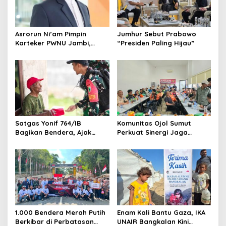
Asrorun Ni’am Pimpin
Jumhur Sebut Prabowo
Karteker PWNU Jambi,
“Presiden Paling Hijau”
Pengamat: Figur Pemimpin
Muda Visioner untuk Abad
Kedua NU
Satgas Yonif 764/IB
Komunitas Ojol Sumut
Bagikan Bendera, Ajak
Perkuat Sinergi Jaga
Warga Papua Semarakkan
Kamtibmas
HUT RI
1.000 Bendera Merah Putih
Enam Kali Bantu Gaza, IKA
Berkibar di Perbatasan
UNAIR Bangkalan Kini