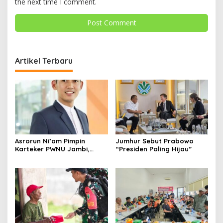
the next time I comment.
Artikel Terbaru
Asrorun Ni’am Pimpin
Jumhur Sebut Prabowo
Karteker PWNU Jambi,
“Presiden Paling Hijau”
Pengamat: Figur Pemimpin
Muda Visioner untuk Abad
Kedua NU