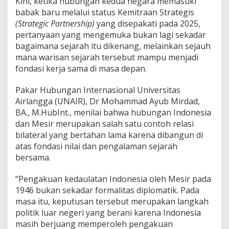
Kini, ketika hubungan kedua negara memasuki
n
babak baru melalui status Kemitraan Strategis
g
(Strategic Partnership)
yang disepakati pada 2025,
M
e
pertanyaan yang mengemuka bukan lagi sekadar
n
bagaimana sejarah itu dikenang, melainkan sejauh
c
mana warisan sejarah tersebut mampu menjadi
a
fondasi kerja sama di masa depan.
r
i
R
Pakar Hubungan Internasional Universitas
e
Airlangga (UNAIR), Dr Mohammad Ayub Mirdad,
l
BA., M.HubInt., menilai bahwa hubungan Indonesia
e
dan Mesir merupakan salah satu contoh relasi
v
bilateral yang bertahan lama karena dibangun di
a
n
atas fondasi nilai dan pengalaman sejarah
s
bersama.
i
B
“Pengakuan kedaulatan Indonesia oleh Mesir pada
a
1946 bukan sekadar formalitas diplomatik. Pada
r
u
masa itu, keputusan tersebut merupakan langkah
d
politik luar negeri yang berani karena Indonesia
i
masih berjuang memperoleh pengakuan
T