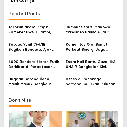
Intelektualnya
n
Related Posts
a
v
Asrorun Ni’am Pimpin
Jumhur Sebut Prabowo
i
Karteker PWNU Jambi,
“Presiden Paling Hijau”
g
Pengamat: Figur Pemimpin
Muda Visioner untuk Abad
Satgas Yonif 764/IB
Komunitas Ojol Sumut
a
Kedua NU
Bagikan Bendera, Ajak
Perkuat Sinergi Jaga
t
Warga Papua Semarakkan
Kamtibmas
HUT RI
i
1.000 Bendera Merah Putih
Enam Kali Bantu Gaza, IKA
Berkibar di Perbatasan
UNAIR Bangkalan Kini
o
Sambas
Hidupkan Sumur untuk
n
10.000 Pengungsi
Dugaan Barang Ilegal
Reses di Ponorogo,
Masih Masuk Bengkalis,
Sartono Salurkan Puluhan
Desakan Perketat
Motor Pengangkut Sampah
Pengawasan Menguat
Don't Miss