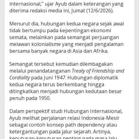
internasional,” ujar Ayub dalam keterangan yang
e
n
diterima redaksi media ini, Jumat (12/6/2026).
g
a
Menurut dia, hubungan kedua negara sejak awal
h
tidak bertumpu pada kepentingan ekonomi
G
semata, melainkan pada semangat perjuangan
e
j
melawan kolonialisme yang menjadi pengalaman
o
bersama banyak negara di Asia dan Afrika.
l
a
Semangat tersebut kemudian dilembagakan
k
melalui penandatanganan
Treaty of Friendship and
G
l
Cordiality
pada Juni 1947. Hubungan diplomatik
o
kedua negara terus berkembang hingga
b
ditingkatkan menjadi hubungan kedutaan besar
a
penuh pada 1950.
l
Dalam perspektif studi Hubungan Internasional,
Ayub melihat perjalanan relasi Indonesia-Mesir
sebagai contoh konsep path dependency atau
ketergantungan pada jalur sejarah. Artinya,
keputusan-keputusan penting pada masa lalu