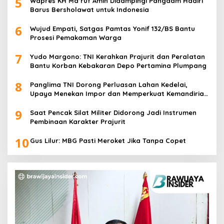
5
Wapres KH Ma’ruf Amin Didampingi Pangdam Hadiri
Barus Bersholawat untuk Indonesia
6
Wujud Empati, Satgas Pamtas Yonif 132/BS Bantu
Prosesi Pemakaman Warga
7
Yudo Margono: TNI Kerahkan Prajurit dan Peralatan
Bantu Korban Kebakaran Depo Pertamina Plumpang
8
Panglima TNI Dorong Perluasan Lahan Kedelai,
Upaya Menekan Impor dan Memperkuat Kemandirian
Pangan
9
Saat Pencak Silat Militer Didorong Jadi Instrumen
Pembinaan Karakter Prajurit
10
Gus Lilur: MBG Pasti Meroket Jika Tanpa Copet