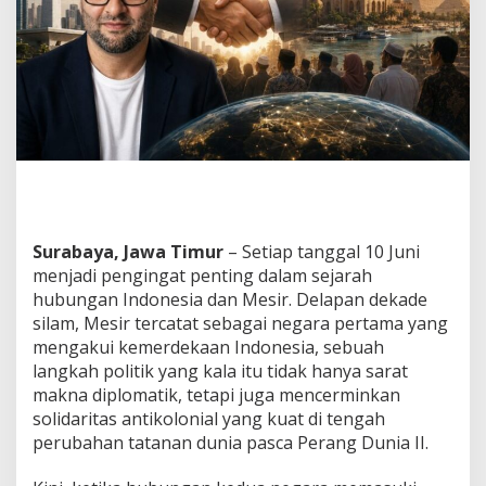
k
a
r
H
I
U
N
A
I
R
:
H
u
Surabaya, Jawa Timur
– Setiap tanggal 10 Juni
b
menjadi pengingat penting dalam sejarah
u
hubungan Indonesia dan Mesir. Delapan dekade
n
silam, Mesir tercatat sebagai negara pertama yang
g
a
mengakui kemerdekaan Indonesia, sebuah
n
langkah politik yang kala itu tidak hanya sarat
L
makna diplomatik, tetapi juga mencerminkan
a
solidaritas antikolonial yang kuat di tengah
m
a
perubahan tatanan dunia pasca Perang Dunia II.
y
a