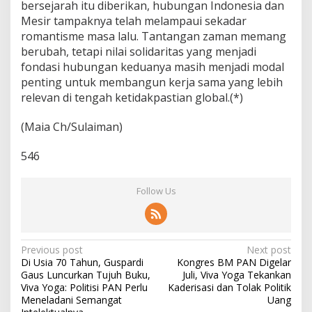
bersejarah itu diberikan, hubungan Indonesia dan
Mesir tampaknya telah melampaui sekadar
romantisme masa lalu. Tantangan zaman memang
berubah, tetapi nilai solidaritas yang menjadi
fondasi hubungan keduanya masih menjadi modal
penting untuk membangun kerja sama yang lebih
relevan di tengah ketidakpastian global.(*)
(Maia Ch/Sulaiman)
546
Follow Us
P
Previous post
Next post
Di Usia 70 Tahun, Guspardi
Kongres BM PAN Digelar
o
Gaus Luncurkan Tujuh Buku,
Juli, Viva Yoga Tekankan
s
Viva Yoga: Politisi PAN Perlu
Kaderisasi dan Tolak Politik
Meneladani Semangat
Uang
t