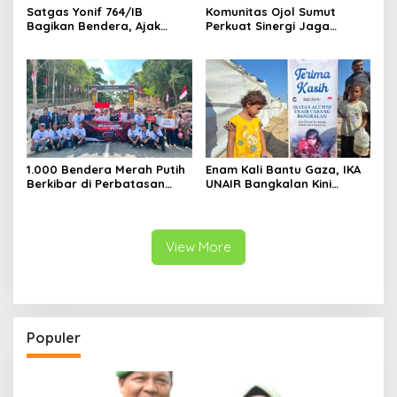
Satgas Yonif 764/IB
Komunitas Ojol Sumut
Bagikan Bendera, Ajak
Perkuat Sinergi Jaga
Warga Papua Semarakkan
Kamtibmas
HUT RI
1.000 Bendera Merah Putih
Enam Kali Bantu Gaza, IKA
Berkibar di Perbatasan
UNAIR Bangkalan Kini
Sambas
Hidupkan Sumur untuk
10.000 Pengungsi
View More
Populer