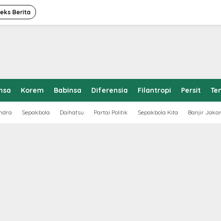
deks Berita
nsa
Korem
Babinsa
Diferensia
Filantropi
Persit
Te
ndra
Sepakbola
Daihatsu
Partai Politik
Sepakbola Kita
Banjir Jaka