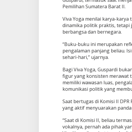
l
Pemilihan Sumatera Barat II.
e
k
t
Viva Yoga menilai karya-karya 
u
dinamika politik praktis, teta
a
berbangsa dan bernegara.
l
n
“Buku-buku ini merupakan refle
y
a
pengalaman panjang beliau. Isi
sehari-hari,” ujarnya.
Bagi Viva Yoga, Guspardi bukan 
figur yang konsisten merawat t
memiliki wawasan luas, penga
komunikasi politik yang membu
Saat bertugas di Komisi II DPR 
yang aktif menyuarakan pandan
“Saat di Komisi II, beliau terma
vokalnya, pernah ada pihak y