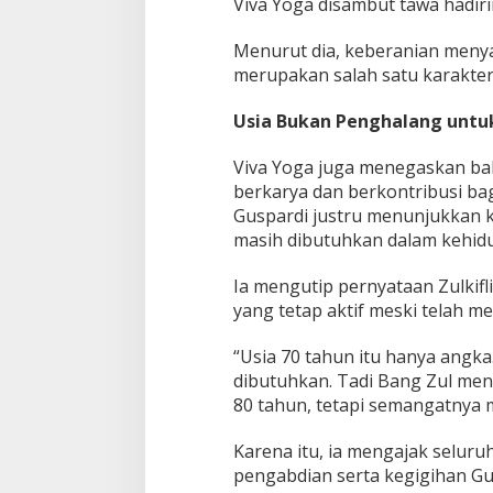
Viva Yoga disambut tawa hadiri
Menurut dia, keberanian meny
merupakan salah satu karakter
Usia Bukan Penghalang untu
Viva Yoga juga menegaskan bah
berkarya dan berkontribusi bagi
Guspardi justru menunjukkan
masih dibutuhkan dalam kehidu
Ia mengutip pernyataan Zulkif
yang tetap aktif meski telah me
“Usia 70 tahun itu hanya angk
dibutuhkan. Tadi Bang Zul men
80 tahun, tetapi semangatnya ma
Karena itu, ia mengajak seluru
pengabdian serta kegigihan Gu