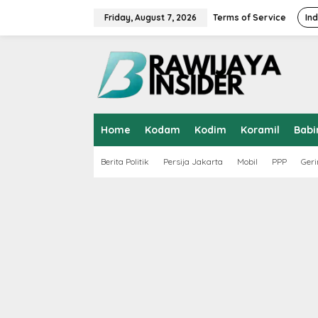
S
k
Friday, August 7, 2026
Terms of Service
In
i
p
t
o
c
o
n
t
Home
Kodam
Kodim
Koramil
Babi
e
n
t
Berita Politik
Persija Jakarta
Mobil
PPP
Geri