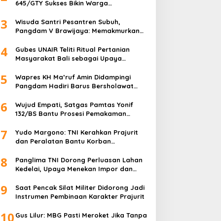
645/GTY Sukses Bikin Warga
Perbatasan Serahkan Senpi Rakitan
3
Wisuda Santri Pesantren Subuh,
Pangdam V Brawijaya: Memakmurkan
Masjid Itu Begini!
4
Gubes UNAIR Teliti Ritual Pertanian
Masyarakat Bali sebagai Upaya
Pelestarian Bahasa Daerah
5
Wapres KH Ma’ruf Amin Didampingi
Pangdam Hadiri Barus Bersholawat
untuk Indonesia
6
Wujud Empati, Satgas Pamtas Yonif
132/BS Bantu Prosesi Pemakaman
Warga
7
Yudo Margono: TNI Kerahkan Prajurit
dan Peralatan Bantu Korban
Kebakaran Depo Pertamina Plumpang
8
Panglima TNI Dorong Perluasan Lahan
Kedelai, Upaya Menekan Impor dan
Memperkuat Kemandirian Pangan
9
Saat Pencak Silat Militer Didorong Jadi
Instrumen Pembinaan Karakter Prajurit
10
Gus Lilur: MBG Pasti Meroket Jika Tanpa