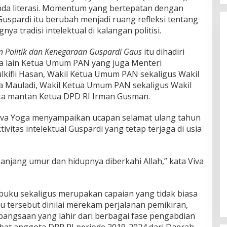
enda literasi. Momentum yang bertepatan dengan
uspardi itu berubah menjadi ruang refleksi tentang
nya tradisi intelektual di kalangan politisi.
an Politik dan Kenegaraan Guspardi Gaus
itu dihadiri
ra lain Ketua Umum PAN yang juga Menteri
lkifli Hasan
, Wakil Ketua Umum PAN sekaligus Wakil
a Mauladi
, Wakil Ketua Umum PAN sekaligus Wakil
rta mantan Ketua DPD RI
Irman Gusman
.
iva Yoga menyampaikan ucapan selamat ulang tahun
ivitas intelektual Guspardi yang tetap terjaga di usia
njang umur dan hidupnya diberkahi Allah,” kata Viva
 buku sekaligus merupakan capaian yang tidak biasa
ku tersebut dinilai merekam perjalanan pemikiran,
angsaan yang lahir dari berbagai fase pengabdian
bat anggota DPR RI periode 2019-2024 dari Daerah