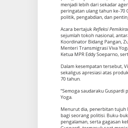
r
menjadi lebih dari sekadar ag
l
peringatan ulang tahun ke-70 G
u
M
politik, pengabdian, dan penting
e
n
Acara bertajuk
Refleksi Pemikir
e
sejumlah tokoh nasional, anta
l
Koordinator Bidang Pangan,
Zu
a
d
Menteri Transmigrasi
Viva Yog
a
Ketua MPR
Eddy Soeparno
, se
n
i
Dalam kesempatan tersebut, V
S
sekaligus apresiasi atas produkt
e
m
70 tahun.
a
n
“Semoga saudaraku Guspardi pa
g
Yoga.
a
t
Menurut dia, penerbitan tujuh
I
n
bagi seorang politisi. Buku-bu
t
pengalaman, serta gagasan keb
e
Guspardi, termasuk saat menja