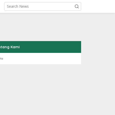
ntang Kami
rta