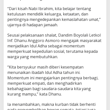
l
i
“Dari kisah Nabi Ibrahim, kita belajar tentang
a
ketulusan mendidik keluarga, ketaatan, dan
n
pentingnya mengedepankan kemaslahatan umat,”
S
ujarnya di hadapan jamaah.
o
s
i
Seusai pelaksanaan shalat, Dandim Boyolali Letkol
a
Inf. Dhanu Anggoro Asmoro mengajak masyarakat
l
menjadikan Idul Adha sebagai momentum
memperkuat kepedulian sosial, terutama kepada
warga yang membutuhkan.
“Kita bersyukur masih diberi kesempatan
menunaikan ibadah Idul Adha tahun ini.
Momentum ini mengajarkan pentingnya berbagi,
memperkuat empati, dan menghadirkan
kebahagiaan bagi saudara-saudara kita yang
kurang mampu,” kata Dhanu.
Ia menambahkan, makna kurban tidak berhenti
pada penyembelihan hewan semata, tetapi juga