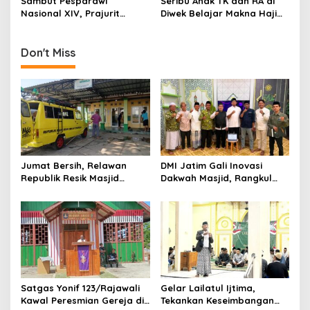
Sambut Pesparawi
Seribu Anak TK dan RA di
o
Nasional XIV, Prajurit
Diwek Belajar Makna Haji
n
Kodam Kasuari Bersihkan
Lewat Manasik yang Ceria
Manokwari
Don't Miss
Jumat Bersih, Relawan
DMI Jatim Gali Inovasi
Republik Resik Masjid
Dakwah Masjid, Rangkul
Rawat Rumah Ibadah di
Gen Z hingga UMKM
Ponorogo
Satgas Yonif 123/Rajawali
Gelar Lailatul Ijtima,
Kawal Peresmian Gereja di
Tekankan Keseimbangan