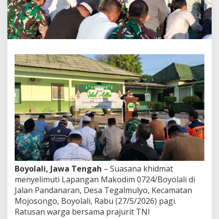
,
D
a
n
d
i
m
A
j
a
k
W
a
r
g
a
M
e
n
Boyolali, Jawa Tengah
– Suasana khidmat
e
menyelimuti Lapangan Makodim 0724/Boyolali di
g
u
Jalan Pandanaran, Desa Tegalmulyo, Kecamatan
h
Mojosongo, Boyolali, Rabu (27/5/2026) pagi.
k
Ratusan warga bersama prajurit TNI
a