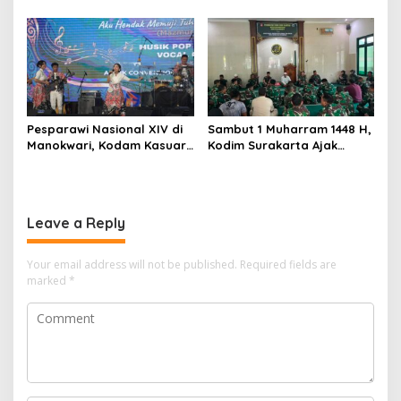
Mappi, Sinergi TNI dan
Teknologi dan Akhlak
Warga Perkuat Stabilitas
Papua Selatan
Pesparawi Nasional XIV di
Sambut 1 Muharram 1448 H,
Manokwari, Kodam Kasuari
Kodim Surakarta Ajak
Gaungkan Kebersamaan
Refleksi dan Perkuat
Semangat Kebersamaan
Leave a Reply
Your email address will not be published.
Required fields are
marked
*