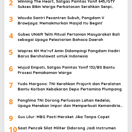
2
Winning The Heart, Satgas Pamtas Yonif 645/GTY
Sukses Bikin Warga Perbatasan Serahkan Senpi
Rakitan
3
Wisuda Santri Pesantren Subuh, Pangdam V
Brawijaya: Memakmurkan Masjid Itu Begini!
4
Gubes UNAIR Teliti Ritual Pertanian Masyarakat Bali
sebagai Upaya Pelestarian Bahasa Daerah
5
Wapres KH Ma’ruf Amin Didampingi Pangdam Hadiri
Barus Bersholawat untuk Indonesia
6
Wujud Empati, Satgas Pamtas Yonif 132/BS Bantu
Prosesi Pemakaman Warga
7
Yudo Margono: TNI Kerahkan Prajurit dan Peralatan
Bantu Korban Kebakaran Depo Pertamina Plumpang
8
Panglima TNI Dorong Perluasan Lahan Kedelai,
Upaya Menekan Impor dan Memperkuat Kemandirian
Pangan
9
Gus Lilur: MBG Pasti Meroket Jika Tanpa Copet
10
Saat Pencak Silat Militer Didorong Jadi Instrumen