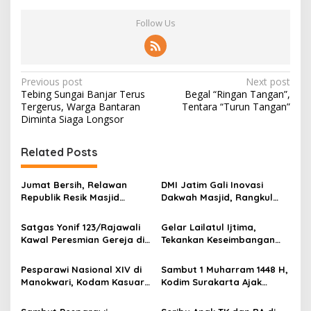
Follow Us
P
Previous post
Next post
Tebing Sungai Banjar Terus
Begal “Ringan Tangan”,
o
Tergerus, Warga Bantaran
Tentara “Turun Tangan”
s
Diminta Siaga Longsor
t
Related Posts
n
a
Jumat Bersih, Relawan
DMI Jatim Gali Inovasi
v
Republik Resik Masjid
Dakwah Masjid, Rangkul
Rawat Rumah Ibadah di
Gen Z hingga UMKM
i
Ponorogo
Satgas Yonif 123/Rajawali
Gelar Lailatul Ijtima,
g
Kawal Peresmian Gereja di
Tekankan Keseimbangan
Mappi, Sinergi TNI dan
Teknologi dan Akhlak
a
Warga Perkuat Stabilitas
Pesparawi Nasional XIV di
Sambut 1 Muharram 1448 H,
t
Papua Selatan
Manokwari, Kodam Kasuari
Kodim Surakarta Ajak
i
Gaungkan Kebersamaan
Refleksi dan Perkuat
Semangat Kebersamaan