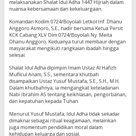
melaksanakan Shalat Idul Adha 1447 Hijriah dalam
n
nuansa kebersamaan dan kekeluargaan.
S
e
m
Komandan Kodim 0724/Boyolali Letkol Inf. Dhanu
a
Anggoro Asmoro, S.E., hadir bersama Ketua Persit
n
KCK Cabang XLV Dim 0724/Boyolali Ny. Meita
g
Dhanu Anggoro. Keduanya turut membaur dengan
a
t
masyarakat mengikuti rangkaian ibadah hingga
B
selesai.
e
r
Shalat Idul Adha dipimpin Imam Ustaz Al Hafizh
b
Muflicul Anam, S.S., sementara khutbah
a
g
disampaikan Ustaz Yusuf Mustafa, S.E., S.H., M.H.
i
Dalam khutbahnya, ia mengangkat keteladanan
d
Nabi Ibrahim AS tentang keikhlasan, pengorbanan,
a
dan kepatuhan kepada Tuhan.
n
K
e
Menurut Yusuf Mustafa, Idul Adha tidak sekadar
p
dimaknai sebagai ritual keagamaan, melainkan
e
juga momentum pendidikan moral dalam
d
kehidupan keluarga dan sosial.
u