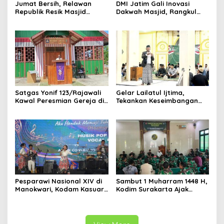
Jumat Bersih, Relawan
DMI Jatim Gali Inovasi
Republik Resik Masjid
Dakwah Masjid, Rangkul
Rawat Rumah Ibadah di
Gen Z hingga UMKM
Ponorogo
Satgas Yonif 123/Rajawali
Gelar Lailatul Ijtima,
Kawal Peresmian Gereja di
Tekankan Keseimbangan
Mappi, Sinergi TNI dan
Teknologi dan Akhlak
Warga Perkuat Stabilitas
Papua Selatan
Pesparawi Nasional XIV di
Sambut 1 Muharram 1448 H,
Manokwari, Kodam Kasuari
Kodim Surakarta Ajak
Gaungkan Kebersamaan
Refleksi dan Perkuat
Semangat Kebersamaan