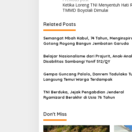
P
Ketika Loreng TNI Menyentuh Hati R
o
TMMD Boyolali Dimulai
s
t
Related Posts
n
Semangat Mbah Kabul, 74 Tahun, Menginspir
a
Gotong Royong Bangun Jembatan Garuda
v
Belajar Nasionalisme dari Prajurit, Anak-Ana
i
Disabilitas Sambangi Yonif 512/QY
g
a
Gempa Guncang Palolo, Danrem Tadulako T
Langsung Temui Warga Terdampak
t
i
TNI Berduka, Jejak Pengabdian Jenderal
Ryamizard Berakhir di Usia 76 Tahun
o
n
Don't Miss