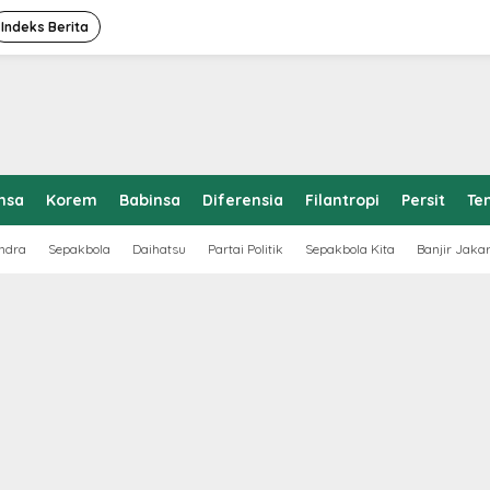
Indeks Berita
nsa
Korem
Babinsa
Diferensia
Filantropi
Persit
Te
ndra
Sepakbola
Daihatsu
Partai Politik
Sepakbola Kita
Banjir Jaka