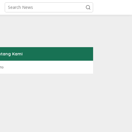
ntang Kami
rta