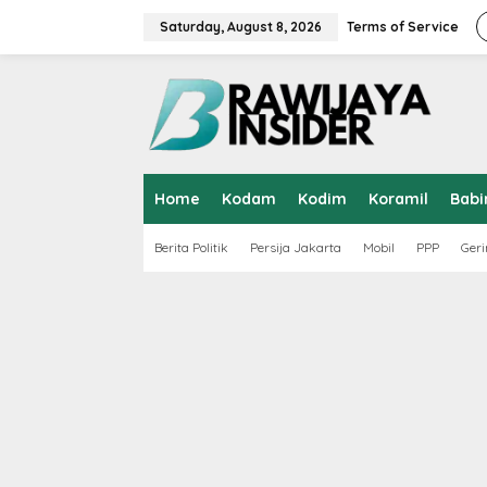
S
k
Saturday, August 8, 2026
Terms of Service
i
p
t
o
c
o
n
t
Home
Kodam
Kodim
Koramil
Babi
e
n
t
Berita Politik
Persija Jakarta
Mobil
PPP
Geri