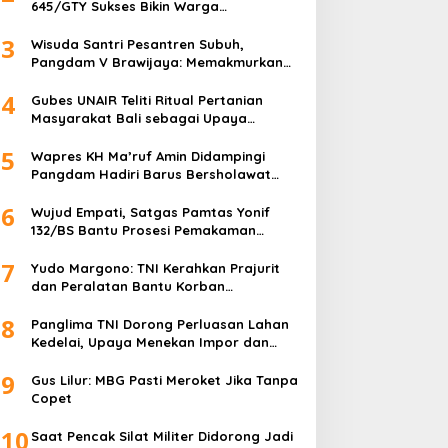
645/GTY Sukses Bikin Warga
Perbatasan Serahkan Senpi Rakitan
3
Wisuda Santri Pesantren Subuh,
Pangdam V Brawijaya: Memakmurkan
Masjid Itu Begini!
4
Gubes UNAIR Teliti Ritual Pertanian
Masyarakat Bali sebagai Upaya
Pelestarian Bahasa Daerah
5
Wapres KH Ma’ruf Amin Didampingi
Pangdam Hadiri Barus Bersholawat
untuk Indonesia
6
Wujud Empati, Satgas Pamtas Yonif
132/BS Bantu Prosesi Pemakaman
Warga
7
Yudo Margono: TNI Kerahkan Prajurit
dan Peralatan Bantu Korban
Kebakaran Depo Pertamina Plumpang
8
Panglima TNI Dorong Perluasan Lahan
Kedelai, Upaya Menekan Impor dan
Memperkuat Kemandirian Pangan
9
Gus Lilur: MBG Pasti Meroket Jika Tanpa
Copet
10
Saat Pencak Silat Militer Didorong Jadi