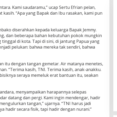
tara. Kami saudaramu,” ucap Sertu Efrian pelan,
rat kasih. “Apa yang Bapak dan Ibu rasakan, kami pun
embako diserahkan kepada keluarga Bapak Jemmy.
eng, dan beberapa bahan kebutuhan pokok mungkin
inggal di kota. Tapi di sini, di jantung Papua yang
enjadi pelukan: bahwa mereka tak sendiri, bahwa
 itu dengan tangan gemetar. Air matanya menetes,
n. “Terima kasih, TNI. Terima kasih, anak-anakku.
” bisiknya seraya memeluk erat bantuan itu, seakan
 Bandara, menyampaikan harapannya selepas
kadar datang dan pergi. Kami ingin mendengar, hadir
 mengulurkan tangan,” ujarnya. “TNI harus jadi
adir secara fisik, tapi hadir dengan nurani.”