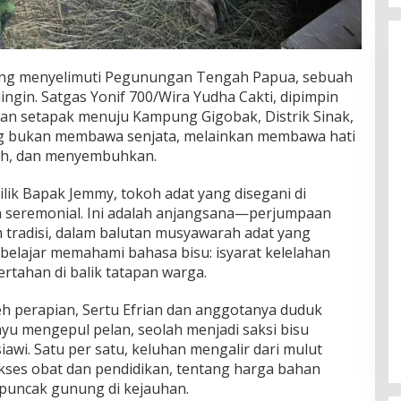
 yang menyelimuti Pegunungan Tengah Papua, sebuah
gin. Satgas Yonif 700/Wira Yudha Cakti, dipimpin
alan setapak menuju Kampung Gigobak, Distrik Sinak,
ng bukan membawa senjata, melainkan membawa hati
h, dan menyembuhkan.
lik Bapak Jemmy, tokoh adat yang disegani di
 seremonial. Ini adalah anjangsana—perjumpaan
tradisi, dalam balutan musyawarah adat yang
I belajar memahami bahasa bisu: isyarat kelelahan
ertahan di balik tatapan warga.
eh perapian, Sertu Efrian dan anggotanya duduk
yu mengepul pelan, seolah menjadi saksi bisu
wi. Satu per satu, keluhan mengalir dari mulut
kses obat dan pendidikan, tentang harga bahan
puncak gunung di kejauhan.