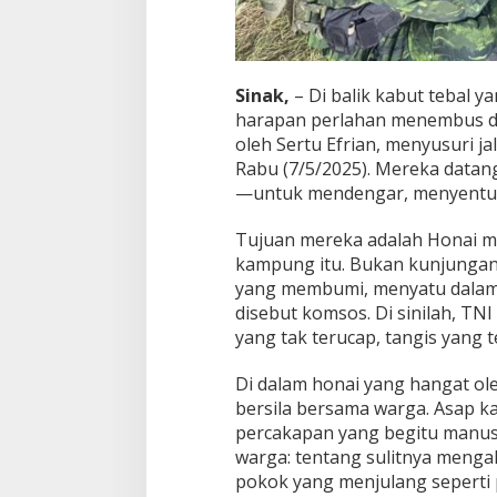
K
e
m
a
n
Sinak,
– Di balik kabut tebal
u
harapan perlahan menembus din
s
oleh Sertu Efrian, menyusuri j
i
a
Rabu (7/5/2025). Mereka data
a
—untuk mendengar, menyentu
n
Tujuan mereka adalah Honai mi
kampung itu. Bukan kunjungan
yang membumi, menyatu dalam 
disebut komsos. Di sinilah, TN
yang tak terucap, tangis yang t
Di dalam honai yang hangat ol
bersila bersama warga. Asap ka
percakapan yang begitu manusia
warga: tentang sulitnya menga
pokok yang menjulang seperti 