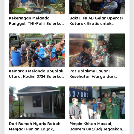
Kekeringan Melanda
Bakti TNI AD Gelar Operasi
Panggul, TNI-Polri Salurkan
Katarak Gratis untuk
12.000 Liter Air Bersih
Warga Madura
Kemarau Melanda Boyolali
Pos Bolakme Layani
Utara, Kodim 0724 Salurkan
Kesehatan Warga dari
Air Bersih
Rumah ke Rumah di Papua
Pegunungan
Dari Rumah Nyaris Roboh
Pimpin Khitan Massal,
Menjadi Hunian Layak,
Danrem 083/Bdj Tegaskan