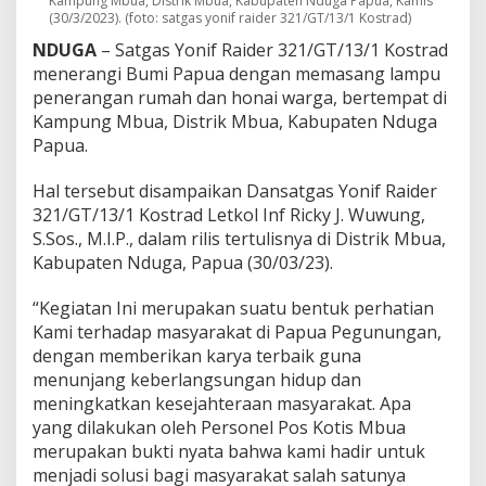
Kampung Mbua, Distrik Mbua, Kabupaten Nduga Papua, Kamis
i
(30/3/2023). (foto: satgas yonif raider 321/GT/13/1 Kostrad)
k
NDUGA
– Satgas Yonif Raider 321/GT/13/1 Kostrad
a
n
menerangi Bumi Papua dengan memasang lampu
P
penerangan rumah dan honai warga, bertempat di
e
Kampung Mbua, Distrik Mbua, Kabupaten Nduga
n
Papua.
e
r
a
Hal tersebut disampaikan Dansatgas Yonif Raider
n
321/GT/13/1 Kostrad Letkol Inf Ricky J. Wuwung,
g
S.Sos., M.I.P., dalam rilis tertulisnya di Distrik Mbua,
a
Kabupaten Nduga, Papua (30/03/23).
n
2
4
“Kegiatan Ini merupakan suatu bentuk perhatian
J
Kami terhadap masyarakat di Papua Pegunungan,
a
dengan memberikan karya terbaik guna
m
menunjang keberlangsungan hidup dan
d
i
meningkatkan kesejahteraan masyarakat. Apa
P
yang dilakukan oleh Personel Pos Kotis Mbua
a
merupakan bukti nyata bahwa kami hadir untuk
p
menjadi solusi bagi masyarakat salah satunya
u