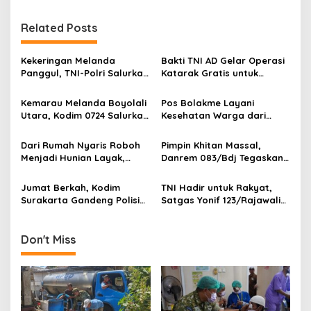
t
n
Related Posts
a
v
Kekeringan Melanda
Bakti TNI AD Gelar Operasi
Panggul, TNI-Polri Salurkan
Katarak Gratis untuk
i
12.000 Liter Air Bersih
Warga Madura
g
Kemarau Melanda Boyolali
Pos Bolakme Layani
Utara, Kodim 0724 Salurkan
Kesehatan Warga dari
a
Air Bersih
Rumah ke Rumah di Papua
t
Pegunungan
Dari Rumah Nyaris Roboh
Pimpin Khitan Massal,
i
Menjadi Hunian Layak,
Danrem 083/Bdj Tegaskan
Babinsa Kedungwaru
Hal Ini
o
Wujudkan Harapan Ibu Feri
Jumat Berkah, Kodim
TNI Hadir untuk Rakyat,
n
Surakarta Gandeng Polisi
Satgas Yonif 123/Rajawali
dan FKPPI Bagikan Sayuran
Bangun Sumur Bor bagi
Gratis untuk Warga
Sekolah di Pedalaman
Mappi
Don't Miss