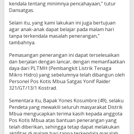
kendala tentang minimnya pencahayaan,” tutur
a
P
Dansatgas.
e
g
Selain itu, yang kami lakukan ini juga bertujuan
u
agar anak-anak dapat belajar pada malam hari
n
tanpa terkendala masalah penerangan,”
u
n
tambahnya.
g
a
Pemasangan penerangan ini dapat terselesaikan
n
dan berjalan dengan lancar, dengan memanfaatkan
daya dari PLTMH (Pembangkit Listrik Tenaga
Mikro Hidro) yang sebelumnya telah dibangun oleh
Personel Pos Kotis Mbua Satgas Yonif Raider
321/GT/13/1 Kostrad.
Sementara itu, Bapak Yones Kosumbre (49), selaku
Pendeta yang mewakili seluruh masyarakat Distrik
Mbua mengucapkan terima kasih kepada anggota
Pos Kotis Mbua atas bantuan penerangan yang
telah diberikan, sehingga tetap dapat melakukan
aktifitas di malam hari tanpa terkendala masalah