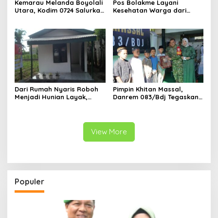
Kemarau Melanda Boyolali
Pos Bolakme Layani
Utara, Kodim 0724 Salurkan
Kesehatan Warga dari
Air Bersih
Rumah ke Rumah di Papua
Pegunungan
Dari Rumah Nyaris Roboh
Pimpin Khitan Massal,
Menjadi Hunian Layak,
Danrem 083/Bdj Tegaskan
Babinsa Kedungwaru
Hal Ini
Wujudkan Harapan Ibu Feri
View More
Populer