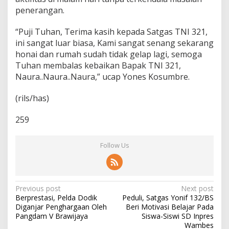
penerangan.
“Puji Tuhan, Terima kasih kepada Satgas TNI 321,
ini sangat luar biasa, Kami sangat senang sekarang
honai dan rumah sudah tidak gelap lagi, semoga
Tuhan membalas kebaikan Bapak TNI 321,
Naura..Naura..Naura,” ucap Yones Kosumbre.
(rils/has)
259
Follow Us
P
Previous post
Next post
Berprestasi, Pelda Dodik
Peduli, Satgas Yonif 132/BS
o
Diganjar Penghargaan Oleh
Beri Motivasi Belajar Pada
s
Pangdam V Brawijaya
Siswa-Siswi SD Inpres
Wambes