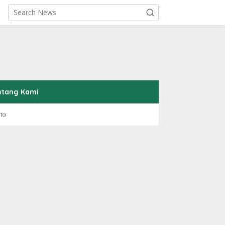
ntang Kami
rta