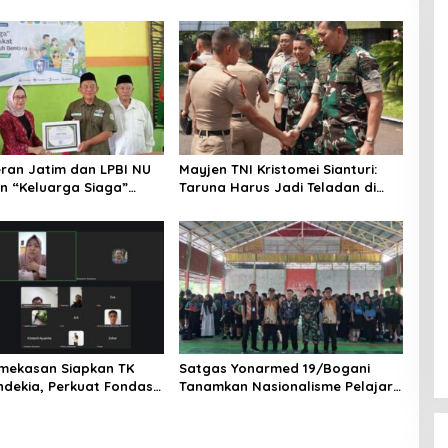
ran Jatim dan LPBI NU
Mayjen TNI Kristomei Sianturi:
n “Keluarga Siaga”
Taruna Harus Jadi Teladan di
 Ketangguhan Bencana
Sekolah Rakyat
amekasan Siapkan TK
Satgas Yonarmed 19/Bogani
ndekia, Perkuat Fondasi
Tanamkan Nasionalisme Pelajar
 Generasi Bangsa Sejak
Perbatasan