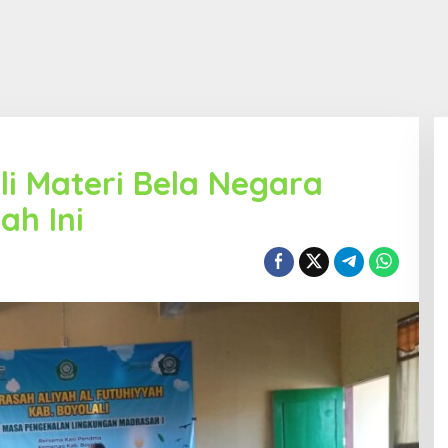
li Materi Bela Negara
ah Ini