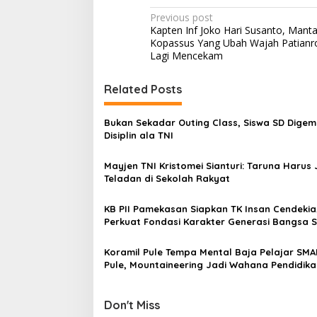
P
Previous post
Kapten Inf Joko Hari Susanto, Manta
o
Kopassus Yang Ubah Wajah Patian
s
Lagi Mencekam
t
Related Posts
n
a
Bukan Sekadar Outing Class, Siswa SD Dige
v
Disiplin ala TNI
i
Mayjen TNI Kristomei Sianturi: Taruna Harus 
g
Teladan di Sekolah Rakyat
a
KB PII Pamekasan Siapkan TK Insan Cendekia
t
Perkuat Fondasi Karakter Generasi Bangsa S
i
Dini
Koramil Pule Tempa Mental Baja Pelajar SMA
o
Pule, Mountaineering Jadi Wahana Pendidika
n
Karakter
Don't Miss