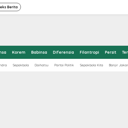
deks Berita
nsa
Korem
Babinsa
Diferensia
Filantropi
Persit
Te
ndra
Sepakbola
Daihatsu
Partai Politik
Sepakbola Kita
Banjir Jaka