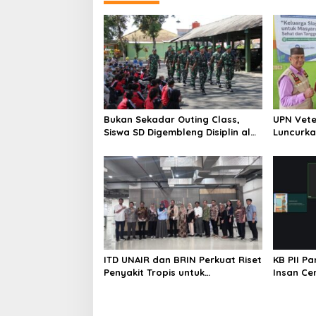
Bukan Sekadar Outing Class,
UPN Vete
Siswa SD Digembleng Disiplin ala
Luncurka
TNI
Perkuat
ITD UNAIR dan BRIN Perkuat Riset
KB PII P
Penyakit Tropis untuk
Insan Ce
Kemandirian Kesehatan Nasional
Karakter
Dini