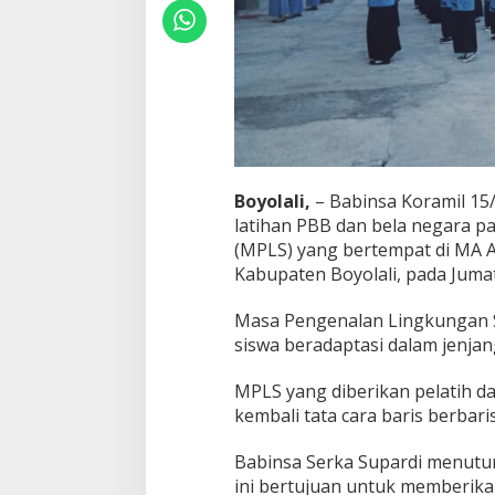
a
d
i
S
e
k
o
l
a
h
Boyolali,
– Babinsa Koramil 15
I
n
latihan PBB dan bela negara 
i
(MPLS) yang bertempat di MA 
Kabupaten Boyolali, pada Jumat
Masa Pengenalan Lingkungan S
siswa beradaptasi dalam jenjan
MPLS yang diberikan pelatih d
kembali tata cara baris berba
Babinsa Serka Supardi menut
ini bertujuan untuk memberika