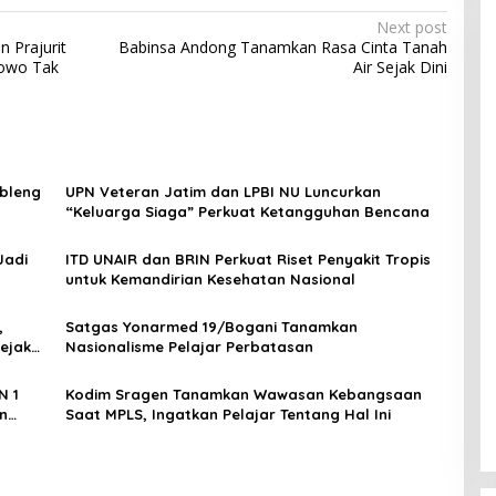
Next post
n Prajurit
Babinsa Andong Tanamkan Rasa Cinta Tanah
rowo Tak
Air Sejak Dini
mbleng
UPN Veteran Jatim dan LPBI NU Luncurkan
“Keluarga Siaga” Perkuat Ketangguhan Bencana
Jadi
ITD UNAIR dan BRIN Perkuat Riset Penyakit Tropis
untuk Kemandirian Kesehatan Nasional
,
Satgas Yonarmed 19/Bogani Tanamkan
ejak
Nasionalisme Pelajar Perbatasan
N 1
Kodim Sragen Tanamkan Wawasan Kebangsaan
n
Saat MPLS, Ingatkan Pelajar Tentang Hal Ini