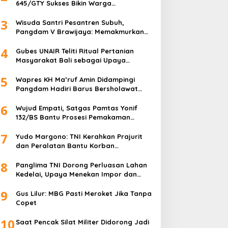
645/GTY Sukses Bikin Warga
Perbatasan Serahkan Senpi Rakitan
3
Wisuda Santri Pesantren Subuh,
Pangdam V Brawijaya: Memakmurkan
Masjid Itu Begini!
4
Gubes UNAIR Teliti Ritual Pertanian
Masyarakat Bali sebagai Upaya
Pelestarian Bahasa Daerah
5
Wapres KH Ma’ruf Amin Didampingi
Pangdam Hadiri Barus Bersholawat
untuk Indonesia
6
Wujud Empati, Satgas Pamtas Yonif
132/BS Bantu Prosesi Pemakaman
Warga
7
Yudo Margono: TNI Kerahkan Prajurit
dan Peralatan Bantu Korban
Kebakaran Depo Pertamina Plumpang
8
Panglima TNI Dorong Perluasan Lahan
Kedelai, Upaya Menekan Impor dan
Memperkuat Kemandirian Pangan
9
Gus Lilur: MBG Pasti Meroket Jika Tanpa
Copet
10
Saat Pencak Silat Militer Didorong Jadi