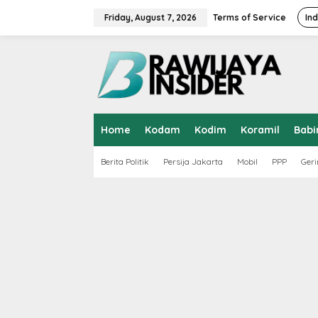
S
k
Friday, August 7, 2026
Terms of Service
In
i
p
t
o
c
o
n
t
Home
Kodam
Kodim
Koramil
Babi
e
n
t
Berita Politik
Persija Jakarta
Mobil
PPP
Geri