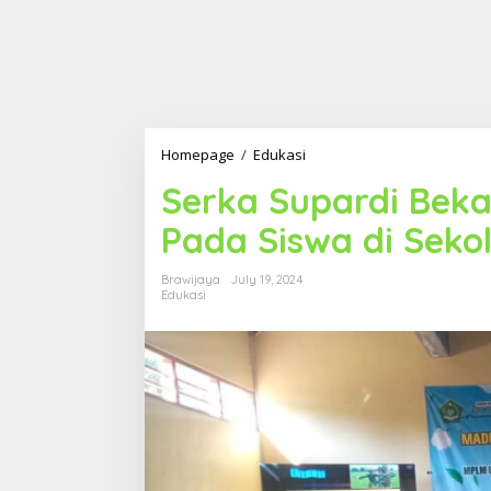
Homepage
/
Edukasi
S
e
Serka Supardi Beka
r
k
Pada Siswa di Sekol
a
S
u
Brawijaya
July 19, 2024
p
Edukasi
a
r
d
i
B
e
k
a
l
i