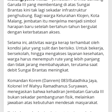
i
Garuda III yang membentang di atas Sungai
P
Brantas kini tak lagi sekadar infrastruktur
e
penghubung. Bagi warga Kelurahan Klojen, Kota
n
g
Malang, jembatan itu menjelma menjadi simbol
h
harapan baru setelah bertahun-tahun bergulat
u
dengan keterbatasan akses.
b
u
Selama ini, aktivitas warga kerap terhambat oleh
n
g
kondisi jalur yang sulit dan berisiko. Untuk bekerja,
H
bersekolah, hingga mengakses layanan kesehatan,
a
warga harus menempuh rute yang lebih panjang
r
dan tidak jarang membahayakan, terutama saat
a
debit Sungai Brantas meningkat.
p
a
n
Komandan Korem (Danrem) 083/Baladhika Jaya,
W
Kolonel Inf
Wahyu Ramadhanus Suryawan
,
a
menegaskan bahwa kehadiran Jembatan Garuda III
r
bukan sekadar pembangunan fisik, melainkan
g
a
jawaban atas kebutuhan mendesak masyarakat.