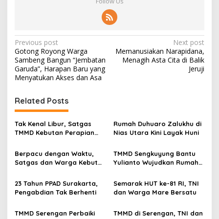
Follow Us
P
Previous post
Next post
Gotong Royong Warga
Memanusiakan Narapidana,
o
Sambeng Bangun “Jembatan
Menagih Asta Cita di Balik
s
Garuda”, Harapan Baru yang
Jeruji
Menyatukan Akses dan Asa
t
n
Related Posts
a
v
Tak Kenal Libur, Satgas
Rumah Duhuaro Zalukhu di
TMMD Kebutan Perapian
Nias Utara Kini Layak Huni
i
Jalan demi Keselamatan
g
Warga
Berpacu dengan Waktu,
TMMD Sengkuyung Bantu
Satgas dan Warga Kebut
Yulianto Wujudkan Rumah
a
Pembangunan TMMD
Layak Huni
t
Boyolali
23 Tahun PPAD Surakarta,
Semarak HUT ke-81 RI, TNI
i
Pengabdian Tak Berhenti
dan Warga Mare Bersatu
o
TMMD Serengan Perbaiki
TMMD di Serengan, TNI dan