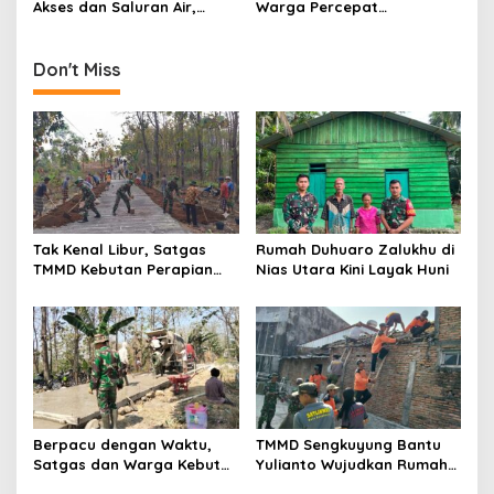
n
Akses dan Saluran Air,
Warga Percepat
Warga Gotong Royong
Pembangunan Kampung
Don't Miss
Tak Kenal Libur, Satgas
Rumah Duhuaro Zalukhu di
TMMD Kebutan Perapian
Nias Utara Kini Layak Huni
Jalan demi Keselamatan
Warga
Berpacu dengan Waktu,
TMMD Sengkuyung Bantu
Satgas dan Warga Kebut
Yulianto Wujudkan Rumah
Pembangunan TMMD
Layak Huni