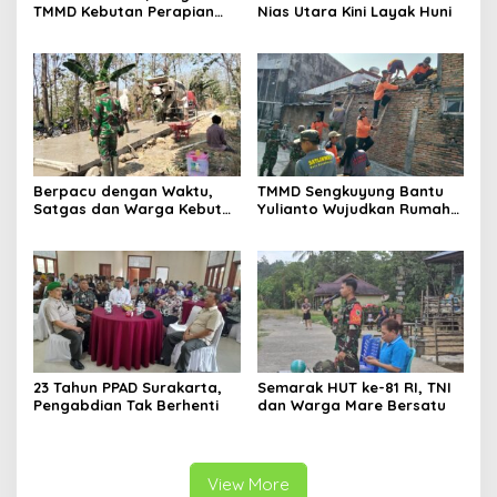
TMMD Kebutan Perapian
Nias Utara Kini Layak Huni
Jalan demi Keselamatan
Warga
Berpacu dengan Waktu,
TMMD Sengkuyung Bantu
Satgas dan Warga Kebut
Yulianto Wujudkan Rumah
Pembangunan TMMD
Layak Huni
Boyolali
23 Tahun PPAD Surakarta,
Semarak HUT ke-81 RI, TNI
Pengabdian Tak Berhenti
dan Warga Mare Bersatu
View More