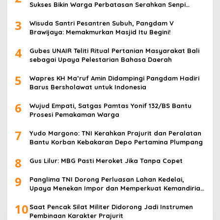
Sukses Bikin Warga Perbatasan Serahkan Senpi
Rakitan
3
Wisuda Santri Pesantren Subuh, Pangdam V
Brawijaya: Memakmurkan Masjid Itu Begini!
4
Gubes UNAIR Teliti Ritual Pertanian Masyarakat Bali
sebagai Upaya Pelestarian Bahasa Daerah
5
Wapres KH Ma’ruf Amin Didampingi Pangdam Hadiri
Barus Bersholawat untuk Indonesia
6
Wujud Empati, Satgas Pamtas Yonif 132/BS Bantu
Prosesi Pemakaman Warga
7
Yudo Margono: TNI Kerahkan Prajurit dan Peralatan
Bantu Korban Kebakaran Depo Pertamina Plumpang
8
Gus Lilur: MBG Pasti Meroket Jika Tanpa Copet
9
Panglima TNI Dorong Perluasan Lahan Kedelai,
Upaya Menekan Impor dan Memperkuat Kemandirian
Pangan
10
Saat Pencak Silat Militer Didorong Jadi Instrumen
Pembinaan Karakter Prajurit