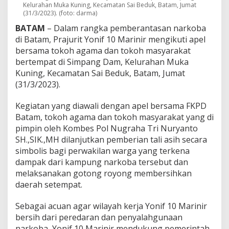
S
Kelurahan Muka Kuning, Kecamatan Sai Beduk, Batam, Jumat
(31/3/2023). (foto: darma)
a
y
BATAM
– Dalam rangka pemberantasan narkoba
a
di Batam, Prajurit Yonif 10 Marinir mengikuti apel
H
bersama tokoh agama dan tokoh masyarakat
a
r
bertempat di Simpang Dam, Kelurahan Muka
a
Kuning, Kecamatan Sai Beduk, Batam, Jumat
p
(31/3/2023).
B
a
Kegiatan yang diawali dengan apel bersama FKPD
t
a
Batam, tokoh agama dan tokoh masyarakat yang di
m
pimpin oleh Kombes Pol Nugraha Tri Nuryanto
B
SH.,SIK.,MH dilanjutkan pemberian tali asih secara
e
simbolis bagi perwakilan warga yang terkena
r
dampak dari kampung narkoba tersebut dan
s
i
melaksanakan gotong royong membersihkan
h
daerah setempat.
D
a
Sebagai acuan agar wilayah kerja Yonif 10 Marinir
r
bersih dari peredaran dan penyalahgunaan
i
N
narkoba, Yonif 10 Marinir mendukung pemerintah