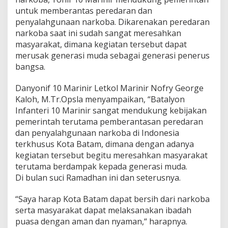
a
untuk memberantas peredaran dan
r
penyalahgunaan narkoba. Dikarenakan peredaran
k
narkoba saat ini sudah sangat meresahkan
o
b
masyarakat, dimana kegiatan tersebut dapat
a
merusak generasi muda sebagai generasi penerus
!
bangsa.
Danyonif 10 Marinir Letkol Marinir Nofry George
Kaloh, M.Tr.Opsla menyampaikan, “Batalyon
Infanteri 10 Marinir sangat mendukung kebijakan
pemerintah terutama pemberantasan peredaran
dan penyalahgunaan narkoba di Indonesia
terkhusus Kota Batam, dimana dengan adanya
kegiatan tersebut begitu meresahkan masyarakat
terutama berdampak kepada generasi muda.
Di bulan suci Ramadhan ini dan seterusnya.
“Saya harap Kota Batam dapat bersih dari narkoba
serta masyarakat dapat melaksanakan ibadah
puasa dengan aman dan nyaman,“ harapnya.