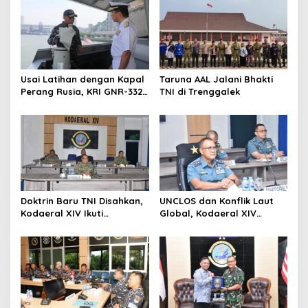
Usai Latihan dengan Kapal
Taruna AAL Jalani Bhakti
Perang Rusia, KRI GNR-332
TNI di Trenggalek
Sandar di Pangkalan
Angkatan Laut Jepang
Doktrin Baru TNI Disahkan,
UNCLOS dan Konflik Laut
Kodaeral XIV Ikuti
Global, Kodaeral XIV
Pengesahan Perisai Trisula
Sorong Ikuti Diskusi
Nusantara Secara Virtual
Strategis Kemlu-TNI AL