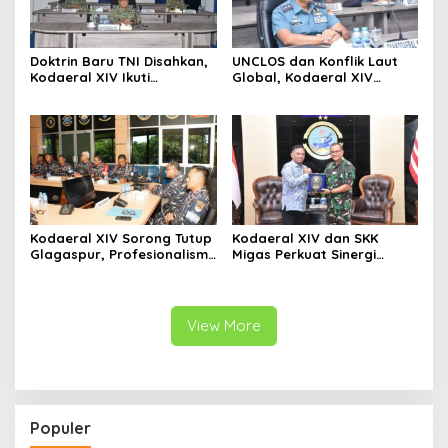
Doktrin Baru TNI Disahkan,
UNCLOS dan Konflik Laut
Kodaeral XIV Ikuti
Global, Kodaeral XIV
Pengesahan Perisai Trisula
Sorong Ikuti Diskusi
Nusantara Secara Virtual
Strategis Kemlu-TNI AL
Kodaeral XIV Sorong Tutup
Kodaeral XIV dan SKK
Glagaspur, Profesionalisme
Migas Perkuat Sinergi
dan Kesiapsiagaan Prajurit
Pengamanan Energi di
Diuji
Papua-Maluku
View More
Populer