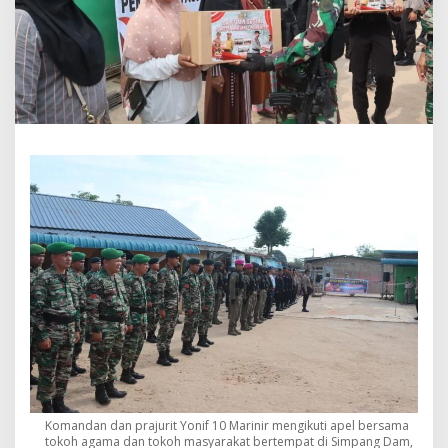
n
t
a
s
a
n
,
D
a
n
y
o
n
i
f
1
0
M
a
r
i
n
i
r
Komandan dan prajurit Yonif 10 Marinir mengikuti apel bersama
:
tokoh agama dan tokoh masyarakat bertempat di Simpang Dam,