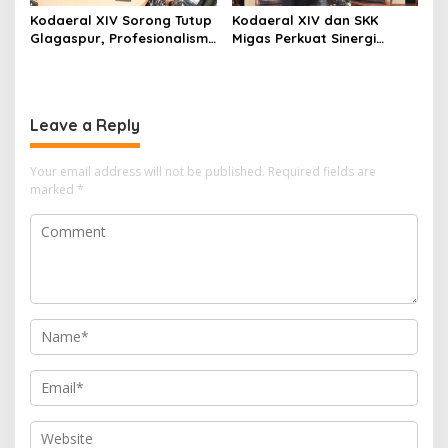
Kodaeral XIV Sorong Tutup
Kodaeral XIV dan SKK
Glagaspur, Profesionalisme
Migas Perkuat Sinergi
dan Kesiapsiagaan Prajurit
Pengamanan Energi di
Diuji
Papua-Maluku
Leave a Reply
Your email address will not be published.
Required fields are
marked
*