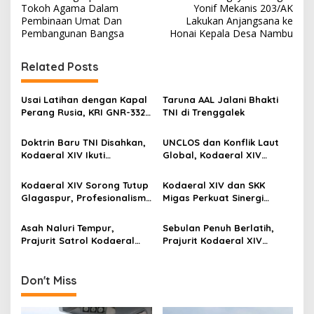
o
Tokoh Agama Dalam
Yonif Mekanis 203/AK
s
Pembinaan Umat Dan
Lakukan Anjangsana ke
Pembangunan Bangsa
Honai Kepala Desa Nambu
t
n
Related Posts
a
v
Usai Latihan dengan Kapal
Taruna AAL Jalani Bhakti
Perang Rusia, KRI GNR-332
TNI di Trenggalek
i
Sandar di Pangkalan
g
Angkatan Laut Jepang
Doktrin Baru TNI Disahkan,
UNCLOS dan Konflik Laut
Kodaeral XIV Ikuti
Global, Kodaeral XIV
a
Pengesahan Perisai Trisula
Sorong Ikuti Diskusi
t
Nusantara Secara Virtual
Strategis Kemlu-TNI AL
Kodaeral XIV Sorong Tutup
Kodaeral XIV dan SKK
i
Glagaspur, Profesionalisme
Migas Perkuat Sinergi
dan Kesiapsiagaan Prajurit
Pengamanan Energi di
o
Diuji
Papua-Maluku
Asah Naluri Tempur,
Sebulan Penuh Berlatih,
n
Prajurit Satrol Kodaeral
Prajurit Kodaeral XIV
XIV Sorong Intensifkan
Sorong Perkuat Kesiapan
Latihan Menembak
Tempur
Don't Miss