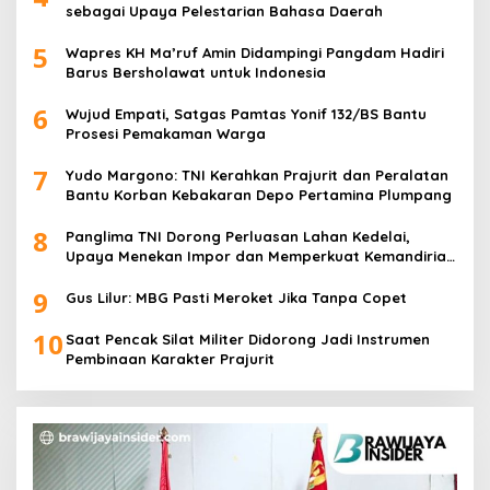
sebagai Upaya Pelestarian Bahasa Daerah
5
Wapres KH Ma’ruf Amin Didampingi Pangdam Hadiri
Barus Bersholawat untuk Indonesia
6
Wujud Empati, Satgas Pamtas Yonif 132/BS Bantu
Prosesi Pemakaman Warga
7
Yudo Margono: TNI Kerahkan Prajurit dan Peralatan
Bantu Korban Kebakaran Depo Pertamina Plumpang
8
Panglima TNI Dorong Perluasan Lahan Kedelai,
Upaya Menekan Impor dan Memperkuat Kemandirian
Pangan
9
Gus Lilur: MBG Pasti Meroket Jika Tanpa Copet
10
Saat Pencak Silat Militer Didorong Jadi Instrumen
Pembinaan Karakter Prajurit